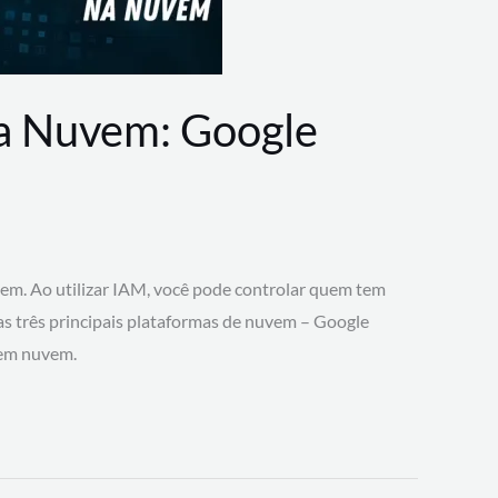
na Nuvem: Google
vem. Ao utilizar IAM, você pode controlar quem tem
 as três principais plataformas de nuvem – Google
 em nuvem.