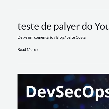
CLI
revoluciona
fluxos
teste de palyer do Yo
de
trabalho
Deixe um comentário
/
Blog
/
Jefte Costa
com
suporte
teste
Read More »
a
de
workflows
palyer
triangulares
do
Youtube
Lance
Rural