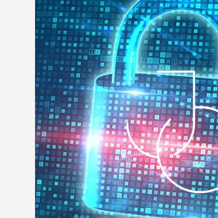
e
Operações