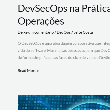
DevSecOps na Prática
Operações
Deixe um comentário
/
DevOps
/
Jefte Costa
O DevSecOps é uma abordagem colaborativa que integra
vida do software. Mas muitas pessoas acham que DevO
de forma simplificada as fases do ciclo de vida de Dev
DevSecOps
Read More »
na
Prática:
Integrando
Desenvolvimento,
Segurança