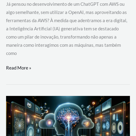
Já pensou no desenvolvimento de um ChatGPT com AWS ou
algo semelhante, sem utilizar a OpenAI, mas aproveitando as
ferramentas da AWS? À medida que adentramos a era digital,
a Inteligência Artificial (IA) generativa tem se destacado
como um pilar de inovação, transformando não apenas a
maneira como interagimos com as máquinas, mas também
como
Desenvolvimento
Read More »
de
um
ChatGPT
com
AWS