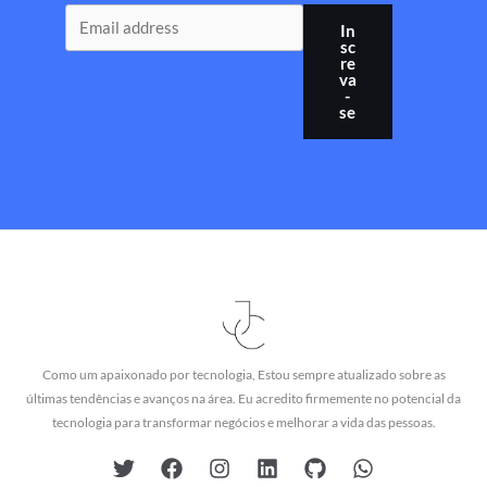
In
sc
re
va
-
se
Como um apaixonado por tecnologia, Estou sempre atualizado sobre as
últimas tendências e avanços na área. Eu acredito firmemente no potencial da
tecnologia para transformar negócios e melhorar a vida das pessoas.