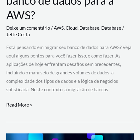
banco de dados para a
AWS?
Deixe um comentário
/
AWS
,
Cloud
,
Database
,
Database
/
Jefte Costa
Está pensando em migrar seu banco de dados para AWS? Veja
aqui alguns pontos para você fazer isso, e como fazer. As
aplicações de hoje enfrentam desafios sem precedentes,
incluindo o manuseio de grandes volumes de dados, a
complexidade dos tipos de dados e a lógica de negócios
sofisticada. Neste contexto, a migração de bancos
Por
Read More »
que
migrar
meu
banco