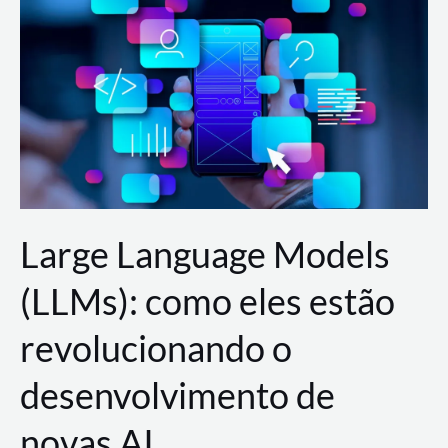
de
dados
para
a
AWS?
Large Language Models
(LLMs): como eles estão
revolucionando o
desenvolvimento de
novas AI