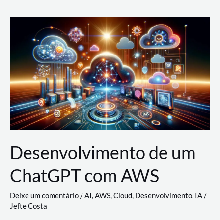
e
Acesso
(IAM)
na
Nuvem:
Google
Cloud,
AWS
e
Azure
Desenvolvimento de um
ChatGPT com AWS
Deixe um comentário
/
AI
,
AWS
,
Cloud
,
Desenvolvimento
,
IA
/
Jefte Costa