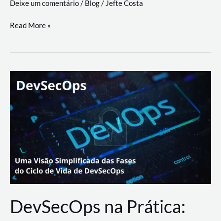
Deixe um comentário
/
Blog
/
Jefte Costa
a
workflows
teste
Read More »
triangulares
de
palyer
do
Youtube
Lance
Rural
DevSecOps na Prática: