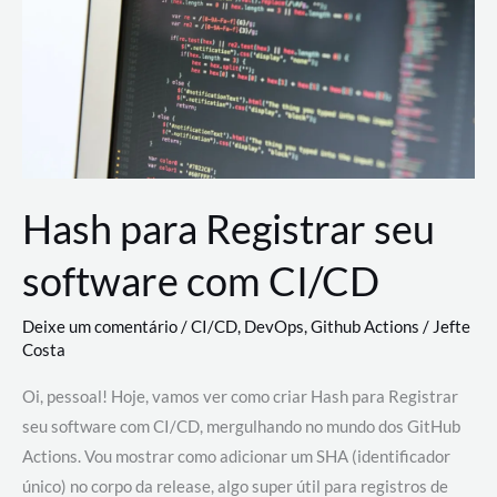
estão
revolucionando
o
desenvolvimento
de
novas
AI
Hash para Registrar seu
software com CI/CD
Deixe um comentário
/
CI/CD
,
DevOps
,
Github Actions
/
Jefte
Costa
Oi, pessoal! Hoje, vamos ver como criar Hash para Registrar
seu software com CI/CD, mergulhando no mundo dos GitHub
Actions. Vou mostrar como adicionar um SHA (identificador
único) no corpo da release, algo super útil para registros de