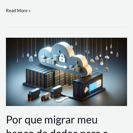
Utilizando
Read More »
as
Soluções
de
IA
Generativa
na
AWS
Por que migrar meu