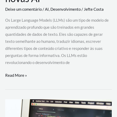
Deixe um comentário
/
AI
,
Desenvolvimento
/
Jefte Costa
Os Large Language Models (LLMs) são um tipo de modelo de
aprendizado profundo que são treinados em grandes
quantidades de dados de texto. Eles são capazes de gerar
texto semelhante ao humano, traduzir idiomas, escrever
diferentes tipos de conteúdo criativo e responder às suas
perguntas de forma informativa. Os LLMs estão
revolucionando o desenvolvimento de
Large
Read More »
Language
Models
(LLMs):
como
eles