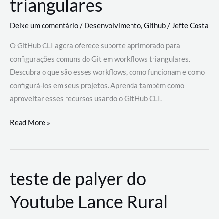
triangulares
Deixe um comentário
/
Desenvolvimento
,
Github
/
Jefte Costa
O GitHub CLI agora oferece suporte aprimorado para
configurações comuns do Git em workflows triangulares.
Descubra o que são esses workflows, como funcionam e como
configurá-los em seus projetos. Aprenda também como
aproveitar esses recursos usando o GitHub CLI.
GitHub
Read More »
CLI
revoluciona
fluxos
teste de palyer do
de
trabalho
Youtube Lance Rural
com
suporte