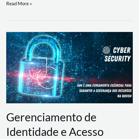
DevSecOps
Read More »
na
Prática:
Integrando
Desenvolvimento,
Segurança
e
Operações
Gerenciamento de
Identidade e Acesso