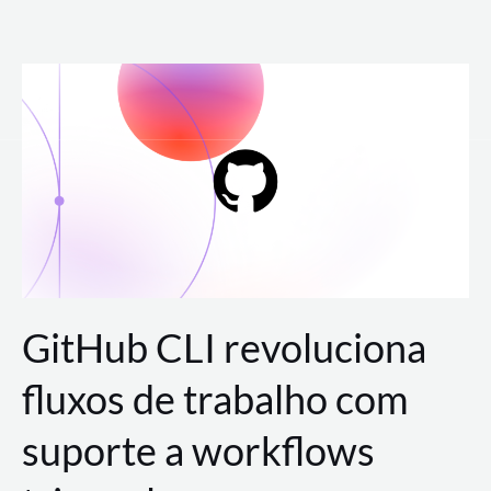
Ir
para
o
conteúdo
GitHub CLI revoluciona
fluxos de trabalho com
suporte a workflows