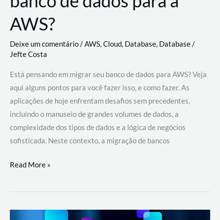
banco de dados para a
AWS?
Deixe um comentário
/
AWS
,
Cloud
,
Database
,
Database
/
Jefte Costa
Está pensando em migrar seu banco de dados para AWS? Veja
aqui alguns pontos para você fazer isso, e como fazer. As
aplicações de hoje enfrentam desafios sem precedentes,
incluindo o manuseio de grandes volumes de dados, a
complexidade dos tipos de dados e a lógica de negócios
sofisticada. Neste contexto, a migração de bancos
Por
Read More »
que
migrar
meu
banco