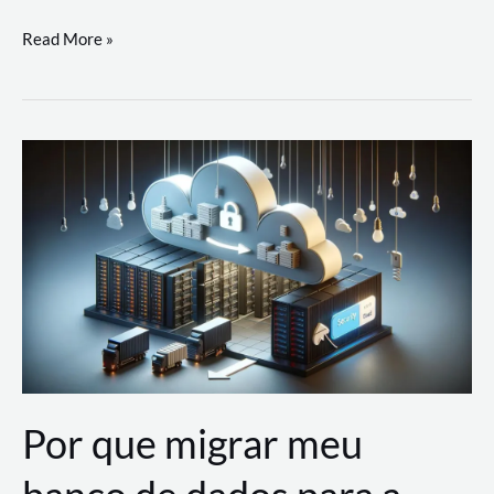
Utilizando
Read More »
as
Soluções
de
IA
Generativa
na
AWS
Por que migrar meu