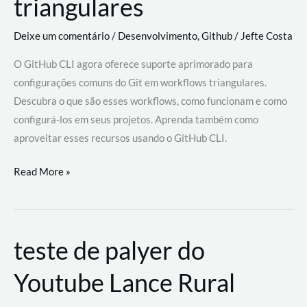
triangulares
Deixe um comentário
/
Desenvolvimento
,
Github
/
Jefte Costa
O GitHub CLI agora oferece suporte aprimorado para
configurações comuns do Git em workflows triangulares.
Descubra o que são esses workflows, como funcionam e como
configurá-los em seus projetos. Aprenda também como
aproveitar esses recursos usando o GitHub CLI.
GitHub
Read More »
CLI
revoluciona
fluxos
teste de palyer do
de
trabalho
Youtube Lance Rural
com
suporte