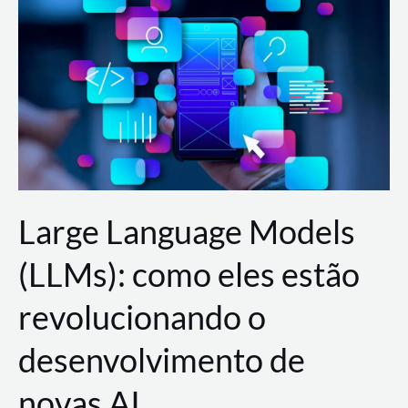
de
dados
para
a
AWS?
Large Language Models
(LLMs): como eles estão
revolucionando o
desenvolvimento de
novas AI