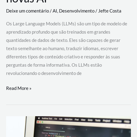
Deixe um comentário
/
AI
,
Desenvolvimento
/
Jefte Costa
Os Large Language Models (LLMs) são um tipo de modelo de
aprendizado profundo que são treinados em grandes
quantidades de dados de texto. Eles são capazes de gerar
texto semelhante ao humano, traduzir idiomas, escrever
diferentes tipos de conteúdo criativo e responder às suas
perguntas de forma informativa. Os LLMs estão
revolucionando o desenvolvimento de
Large
Read More »
Language
Models
(LLMs):
como
eles