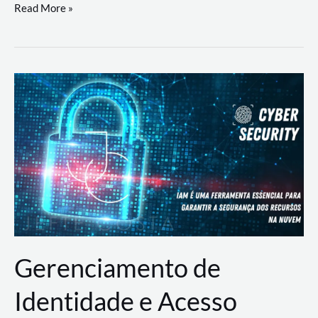
DevSecOps
Read More »
na
Prática:
Integrando
Desenvolvimento,
Segurança
e
Operações
Gerenciamento de
Identidade e Acesso