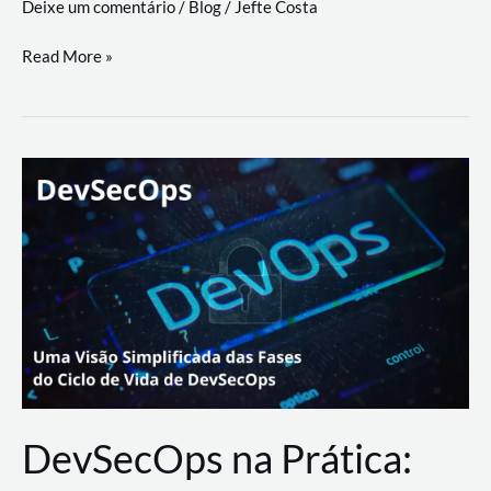
Deixe um comentário
/
Blog
/
Jefte Costa
a
workflows
teste
Read More »
triangulares
de
palyer
do
Youtube
Lance
Rural
DevSecOps na Prática: