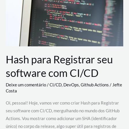
estão
revolucionando
o
desenvolvimento
de
novas
AI
Hash para Registrar seu
software com CI/CD
Deixe um comentário
/
CI/CD
,
DevOps
,
Github Actions
/
Jefte
Costa
Oi, pessoal! Hoje, vamos ver como criar Hash para Registrar
seu software com CI/CD, mergulhando no mundo dos GitHub
Actions. Vou mostrar como adicionar um SHA (identificador
único) no corpo da release, algo super útil para registros de