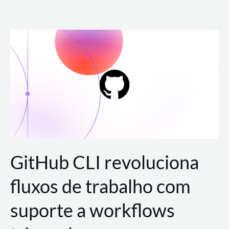
Ir
para
o
conteúdo
GitHub CLI revoluciona
fluxos de trabalho com
suporte a workflows