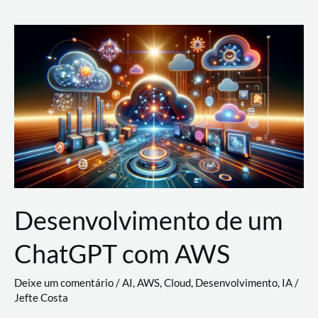
e
Acesso
(IAM)
na
Nuvem:
Google
Cloud,
AWS
e
Azure
Desenvolvimento de um
ChatGPT com AWS
Deixe um comentário
/
AI
,
AWS
,
Cloud
,
Desenvolvimento
,
IA
/
Jefte Costa