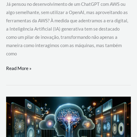
Já pensou no desenvolvimento de um ChatGPT com AWS ou
algo semelhante, sem utilizar a OpenAI, mas aproveitando as
ferramentas da AWS? À medida que adentramos a era digital,
a Inteligência Artificial (IA) generativa tem se destacado
como um pilar de inovação, transformando não apenas a
maneira como interagimos com as máquinas, mas também
como
Desenvolvimento
Read More »
de
um
ChatGPT
com
AWS