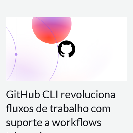
Ir
para
o
conteúdo
GitHub CLI revoluciona
fluxos de trabalho com
suporte a workflows