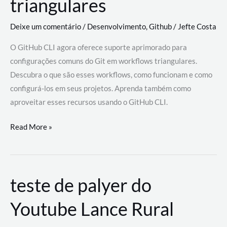
triangulares
Deixe um comentário
/
Desenvolvimento
,
Github
/
Jefte Costa
O GitHub CLI agora oferece suporte aprimorado para
configurações comuns do Git em workflows triangulares.
Descubra o que são esses workflows, como funcionam e como
configurá-los em seus projetos. Aprenda também como
aproveitar esses recursos usando o GitHub CLI.
GitHub
Read More »
CLI
revoluciona
fluxos
teste de palyer do
de
trabalho
Youtube Lance Rural
com
suporte