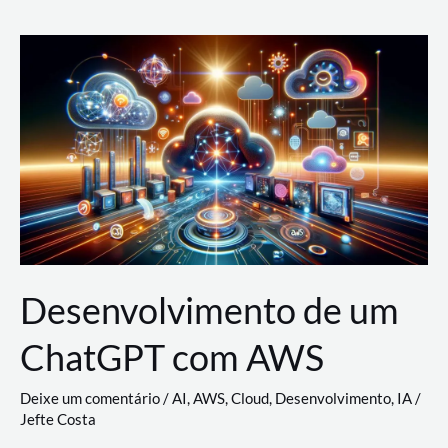
e
Acesso
(IAM)
na
Nuvem:
Google
Cloud,
AWS
e
Azure
Desenvolvimento de um
ChatGPT com AWS
Deixe um comentário
/
AI
,
AWS
,
Cloud
,
Desenvolvimento
,
IA
/
Jefte Costa