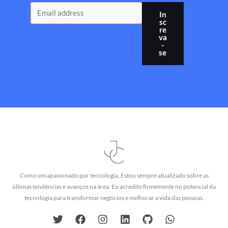
In
sc
re
va
-
se
Como um apaixonado por tecnologia, Estou sempre atualizado sobre as
últimas tendências e avanços na área. Eu acredito firmemente no potencial da
tecnologia para transformar negócios e melhorar a vida das pessoas.