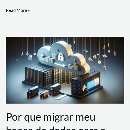
Utilizando
Read More »
as
Soluções
de
IA
Generativa
na
AWS
Por que migrar meu