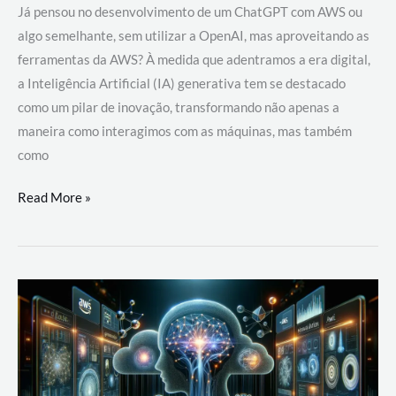
Já pensou no desenvolvimento de um ChatGPT com AWS ou
algo semelhante, sem utilizar a OpenAI, mas aproveitando as
ferramentas da AWS? À medida que adentramos a era digital,
a Inteligência Artificial (IA) generativa tem se destacado
como um pilar de inovação, transformando não apenas a
maneira como interagimos com as máquinas, mas também
como
Desenvolvimento
Read More »
de
um
ChatGPT
com
AWS