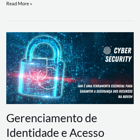
DevSecOps
Read More »
na
Prática:
Integrando
Desenvolvimento,
Segurança
e
Operações
Gerenciamento de
Identidade e Acesso