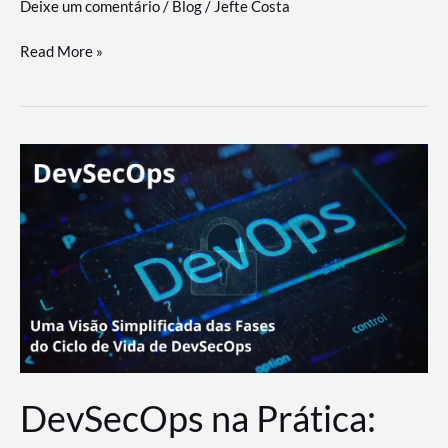
Deixe um comentário
/
Blog
/
Jefte Costa
a
workflows
teste
Read More »
triangulares
de
palyer
do
Youtube
Lance
Rural
DevSecOps na Prática: