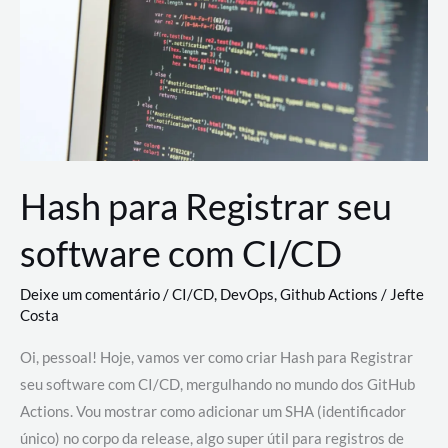
estão
revolucionando
o
desenvolvimento
de
novas
AI
Hash para Registrar seu
software com CI/CD
Deixe um comentário
/
CI/CD
,
DevOps
,
Github Actions
/
Jefte
Costa
Oi, pessoal! Hoje, vamos ver como criar Hash para Registrar
seu software com CI/CD, mergulhando no mundo dos GitHub
Actions. Vou mostrar como adicionar um SHA (identificador
único) no corpo da release, algo super útil para registros de