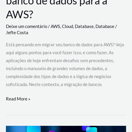
banco de dados para a
AWS?
Deixe um comentário
/
AWS
,
Cloud
,
Database
,
Database
/
Jefte Costa
Está pensando em migrar seu banco de dados para AWS? Veja
aqui alguns pontos para você fazer isso, e como fazer. As
aplicações de hoje enfrentam desafios sem precedentes,
incluindo o manuseio de grandes volumes de dados, a
complexidade dos tipos de dados e a lógica de negócios
sofisticada. Neste contexto, a migração de bancos
Por
Read More »
que
migrar
meu
banco