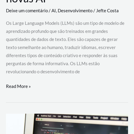
Deixe um comentário
/
AI
,
Desenvolvimento
/
Jefte Costa
Os Large Language Models (LLMs) são um tipo de modelo de
aprendizado profundo que são treinados em grandes
quantidades de dados de texto. Eles são capazes de gerar
texto semelhante ao humano, traduzir idiomas, escrever
diferentes tipos de conteúdo criativo e responder às suas
perguntas de forma informativa. Os LLMs estão
revolucionando o desenvolvimento de
Large
Read More »
Language
Models
(LLMs):
como
eles