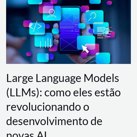
de
dados
para
a
AWS?
Large Language Models
(LLMs): como eles estão
revolucionando o
desenvolvimento de
novas AI