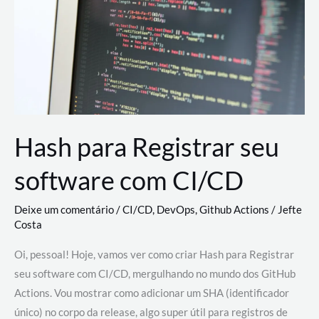
estão
revolucionando
o
desenvolvimento
de
novas
AI
Hash para Registrar seu
software com CI/CD
Deixe um comentário
/
CI/CD
,
DevOps
,
Github Actions
/
Jefte
Costa
Oi, pessoal! Hoje, vamos ver como criar Hash para Registrar
seu software com CI/CD, mergulhando no mundo dos GitHub
Actions. Vou mostrar como adicionar um SHA (identificador
único) no corpo da release, algo super útil para registros de