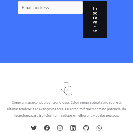
In
sc
re
va
-
se
Como um apaixonado por tecnologia, Estou sempre atualizado sobre as
últimas tendências e avanços na área. Eu acredito firmemente no potencial da
tecnologia para transformar negócios e melhorar a vida das pessoas.