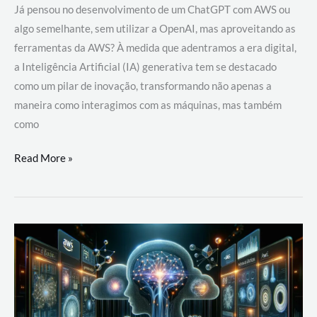
Já pensou no desenvolvimento de um ChatGPT com AWS ou
algo semelhante, sem utilizar a OpenAI, mas aproveitando as
ferramentas da AWS? À medida que adentramos a era digital,
a Inteligência Artificial (IA) generativa tem se destacado
como um pilar de inovação, transformando não apenas a
maneira como interagimos com as máquinas, mas também
como
Desenvolvimento
Read More »
de
um
ChatGPT
com
AWS