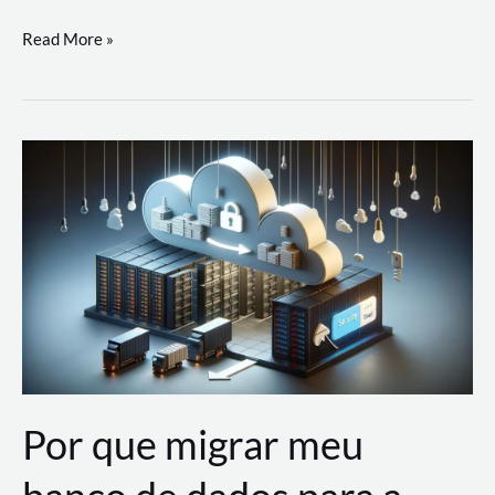
Utilizando
Read More »
as
Soluções
de
IA
Generativa
na
AWS
Por que migrar meu