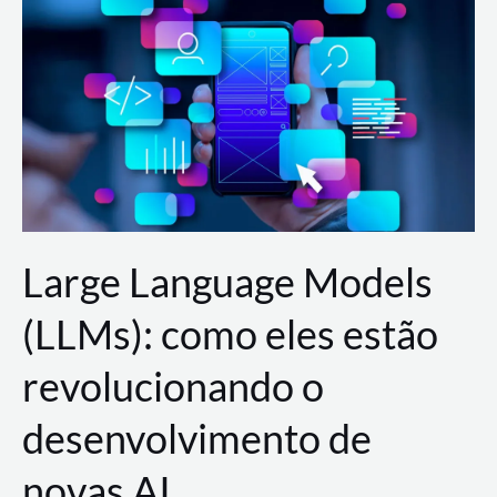
de
dados
para
a
AWS?
Large Language Models
(LLMs): como eles estão
revolucionando o
desenvolvimento de
novas AI