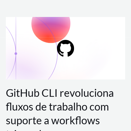
Ir
para
o
conteúdo
GitHub CLI revoluciona
fluxos de trabalho com
suporte a workflows