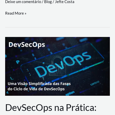
Deixe um comentário
/
Blog
/
Jefte Costa
a
workflows
teste
Read More »
triangulares
de
palyer
do
Youtube
Lance
Rural
DevSecOps na Prática: