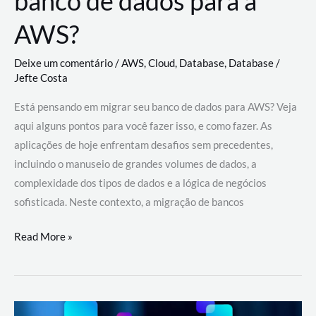
banco de dados para a
AWS?
Deixe um comentário
/
AWS
,
Cloud
,
Database
,
Database
/
Jefte Costa
Está pensando em migrar seu banco de dados para AWS? Veja
aqui alguns pontos para você fazer isso, e como fazer. As
aplicações de hoje enfrentam desafios sem precedentes,
incluindo o manuseio de grandes volumes de dados, a
complexidade dos tipos de dados e a lógica de negócios
sofisticada. Neste contexto, a migração de bancos
Por
Read More »
que
migrar
meu
banco