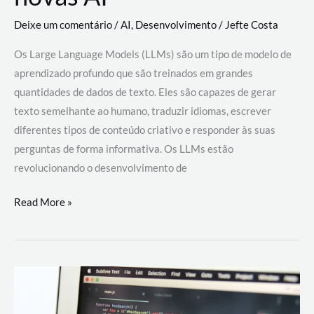
Deixe um comentário
/
AI
,
Desenvolvimento
/
Jefte Costa
Os Large Language Models (LLMs) são um tipo de modelo de
aprendizado profundo que são treinados em grandes
quantidades de dados de texto. Eles são capazes de gerar
texto semelhante ao humano, traduzir idiomas, escrever
diferentes tipos de conteúdo criativo e responder às suas
perguntas de forma informativa. Os LLMs estão
revolucionando o desenvolvimento de
Large
Read More »
Language
Models
(LLMs):
como
eles