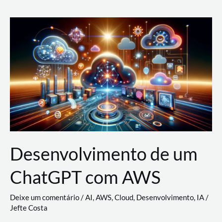
e
Acesso
(IAM)
na
Nuvem:
Google
Cloud,
AWS
e
Azure
Desenvolvimento de um
ChatGPT com AWS
Deixe um comentário
/
AI
,
AWS
,
Cloud
,
Desenvolvimento
,
IA
/
Jefte Costa