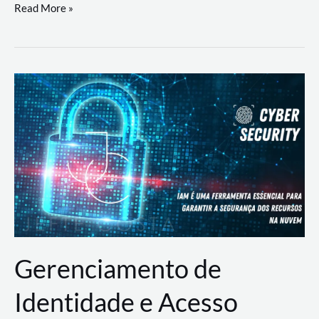
DevSecOps
Read More »
na
Prática:
Integrando
Desenvolvimento,
Segurança
e
Operações
Gerenciamento de
Identidade e Acesso