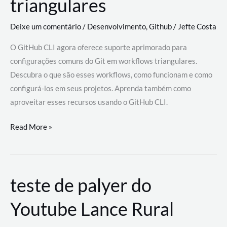
triangulares
Deixe um comentário
/
Desenvolvimento
,
Github
/
Jefte Costa
O GitHub CLI agora oferece suporte aprimorado para
configurações comuns do Git em workflows triangulares.
Descubra o que são esses workflows, como funcionam e como
configurá-los em seus projetos. Aprenda também como
aproveitar esses recursos usando o GitHub CLI.
GitHub
Read More »
CLI
revoluciona
fluxos
teste de palyer do
de
trabalho
Youtube Lance Rural
com
suporte