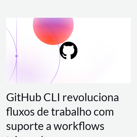
Ir
para
o
conteúdo
GitHub CLI revoluciona
fluxos de trabalho com
suporte a workflows