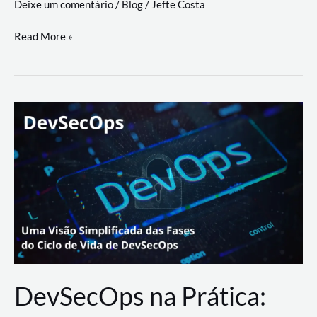
Deixe um comentário
/
Blog
/
Jefte Costa
a
workflows
teste
Read More »
triangulares
de
palyer
do
Youtube
Lance
Rural
DevSecOps na Prática: