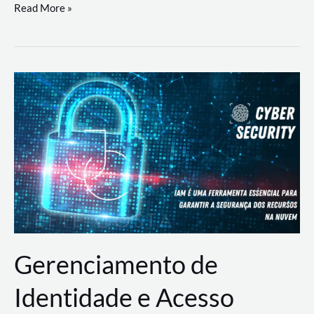
DevSecOps
Read More »
na
Prática:
Integrando
Desenvolvimento,
Segurança
e
Operações
Gerenciamento de
Identidade e Acesso