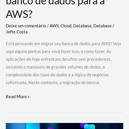
banco de dados para a
AWS?
Deixe um comentário
/
AWS
,
Cloud
,
Database
,
Database
/
Jefte Costa
Está pensando em migrar seu banco de dados para AWS? Veja
aqui alguns pontos para você fazer isso, e como fazer. As
aplicações de hoje enfrentam desafios sem precedentes,
incluindo o manuseio de grandes volumes de dados, a
complexidade dos tipos de dados e a lógica de negócios
sofisticada. Neste contexto, a migração de bancos
Por
Read More »
que
migrar
meu
banco