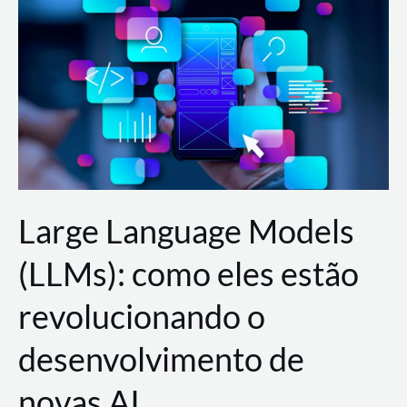
de
dados
para
a
AWS?
Large Language Models
(LLMs): como eles estão
revolucionando o
desenvolvimento de
novas AI