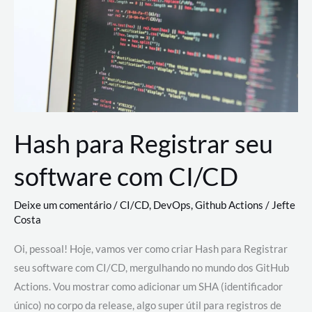
estão
revolucionando
o
desenvolvimento
de
novas
AI
Hash para Registrar seu
software com CI/CD
Deixe um comentário
/
CI/CD
,
DevOps
,
Github Actions
/
Jefte
Costa
Oi, pessoal! Hoje, vamos ver como criar Hash para Registrar
seu software com CI/CD, mergulhando no mundo dos GitHub
Actions. Vou mostrar como adicionar um SHA (identificador
único) no corpo da release, algo super útil para registros de