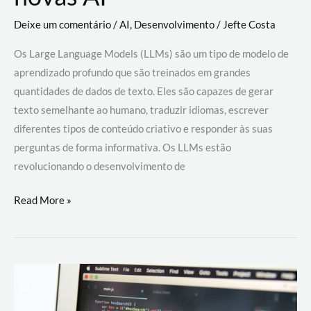
Deixe um comentário
/
AI
,
Desenvolvimento
/
Jefte Costa
Os Large Language Models (LLMs) são um tipo de modelo de
aprendizado profundo que são treinados em grandes
quantidades de dados de texto. Eles são capazes de gerar
texto semelhante ao humano, traduzir idiomas, escrever
diferentes tipos de conteúdo criativo e responder às suas
perguntas de forma informativa. Os LLMs estão
revolucionando o desenvolvimento de
Large
Read More »
Language
Models
(LLMs):
como
eles