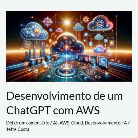
e
Acesso
(IAM)
na
Nuvem:
Google
Cloud,
AWS
e
Azure
Desenvolvimento de um
ChatGPT com AWS
Deixe um comentário
/
AI
,
AWS
,
Cloud
,
Desenvolvimento
,
IA
/
Jefte Costa