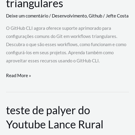
triangulares
Deixe um comentário
/
Desenvolvimento
,
Github
/
Jefte Costa
O GitHub CLI agora oferece suporte aprimorado para
configurações comuns do Git em workflows triangulares.
Descubra o que são esses workflows, como funcionam e como
configurá-los em seus projetos. Aprenda também como
aproveitar esses recursos usando o GitHub CLI.
GitHub
Read More »
CLI
revoluciona
fluxos
teste de palyer do
de
trabalho
Youtube Lance Rural
com
suporte