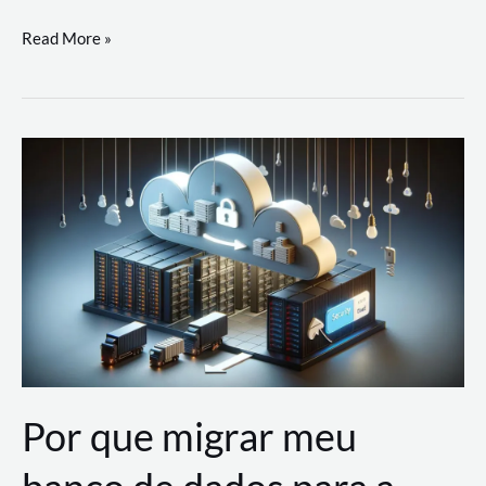
Utilizando
Read More »
as
Soluções
de
IA
Generativa
na
AWS
Por que migrar meu