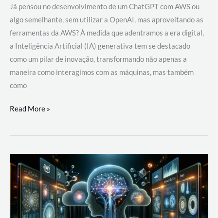
Já pensou no desenvolvimento de um ChatGPT com AWS ou
algo semelhante, sem utilizar a OpenAI, mas aproveitando as
ferramentas da AWS? À medida que adentramos a era digital,
a Inteligência Artificial (IA) generativa tem se destacado
como um pilar de inovação, transformando não apenas a
maneira como interagimos com as máquinas, mas também
como
Desenvolvimento
Read More »
de
um
ChatGPT
com
AWS