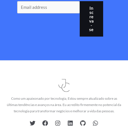
In
sc
re
va
-
se
Como um apaixonado por tecnologia, Estou sempre atualizado sobre as
últimas tendências e avanços na área. Eu acredito firmemente no potencial da
tecnologia para transformar negócios e melhorar a vida das pessoas.