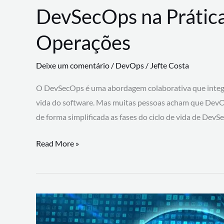
DevSecOps na Prática
Operações
Deixe um comentário
/
DevOps
/
Jefte Costa
O DevSecOps é uma abordagem colaborativa que integra
vida do software. Mas muitas pessoas acham que DevO
de forma simplificada as fases do ciclo de vida de Dev
DevSecOps
Read More »
na
Prática:
Integrando
Desenvolvimento,
Segurança