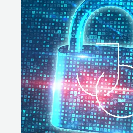
e
Operações