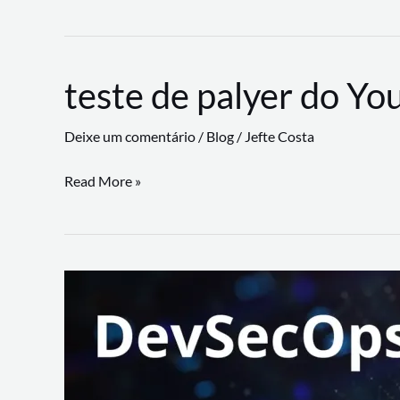
CLI
revoluciona
fluxos
teste de palyer do Yo
de
trabalho
Deixe um comentário
/
Blog
/
Jefte Costa
com
suporte
teste
Read More »
a
de
workflows
palyer
triangulares
do
Youtube
Lance
Rural