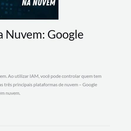
na Nuvem: Google
vem. Ao utilizar IAM, você pode controlar quem tem
 as três principais plataformas de nuvem – Google
 em nuvem.