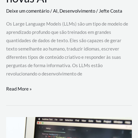
Deixe um comentário
/
AI
,
Desenvolvimento
/
Jefte Costa
Os Large Language Models (LLMs) são um tipo de modelo de
aprendizado profundo que são treinados em grandes
quantidades de dados de texto. Eles são capazes de gerar
texto semelhante ao humano, traduzir idiomas, escrever
diferentes tipos de conteúdo criativo e responder às suas
perguntas de forma informativa. Os LLMs estão
revolucionando o desenvolvimento de
Large
Read More »
Language
Models
(LLMs):
como
eles