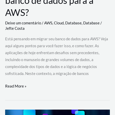
banco de dados para a
AWS?
Deixe um comentário
/
AWS
,
Cloud
,
Database
,
Database
/
Jefte Costa
Está pensando em migrar seu banco de dados para AWS? Veja
aqui alguns pontos para você fazer isso, e como fazer. As
aplicações de hoje enfrentam desafios sem precedentes,
incluindo o manuseio de grandes volumes de dados, a
complexidade dos tipos de dados e a lógica de negócios
sofisticada. Neste contexto, a migração de bancos
Por
Read More »
que
migrar
meu
banco