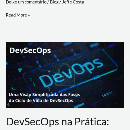
Deixe um comentário
/
Blog
/
Jefte Costa
a
workflows
teste
Read More »
triangulares
de
palyer
do
Youtube
Lance
Rural
DevSecOps na Prática: