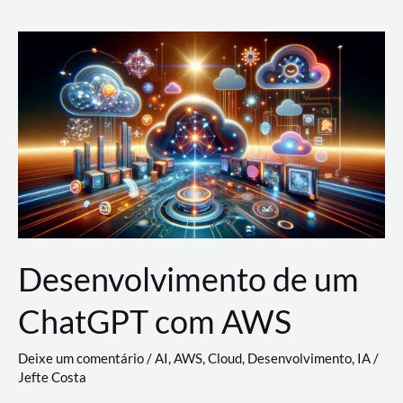
e
Acesso
(IAM)
na
Nuvem:
Google
Cloud,
AWS
e
Azure
Desenvolvimento de um
ChatGPT com AWS
Deixe um comentário
/
AI
,
AWS
,
Cloud
,
Desenvolvimento
,
IA
/
Jefte Costa