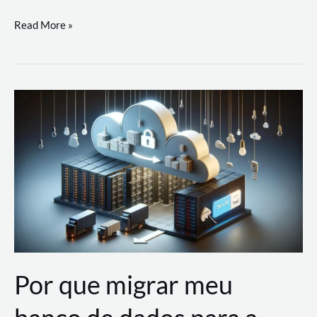
Utilizando
Read More »
as
Soluções
de
IA
Generativa
na
AWS
Por que migrar meu