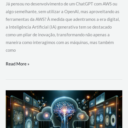
Já pensou no desenvolvimento de um ChatGPT com AWS ou
algo semelhante, sem utilizar a OpenAI, mas aproveitando as
ferramentas da AWS? À medida que adentramos a era digital,
a Inteligência Artificial (IA) generativa tem se destacado
como um pilar de inovação, transformando não apenas a
maneira como interagimos com as máquinas, mas também
como
Desenvolvimento
Read More »
de
um
ChatGPT
com
AWS