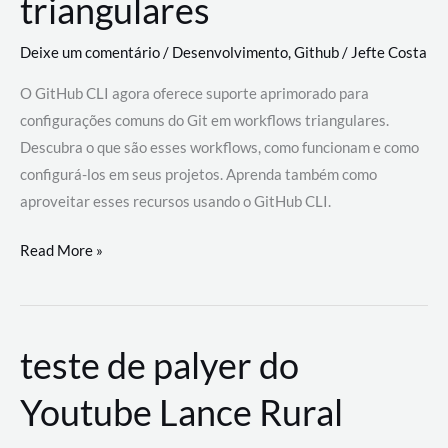
triangulares
Deixe um comentário
/
Desenvolvimento
,
Github
/
Jefte Costa
O GitHub CLI agora oferece suporte aprimorado para
configurações comuns do Git em workflows triangulares.
Descubra o que são esses workflows, como funcionam e como
configurá-los em seus projetos. Aprenda também como
aproveitar esses recursos usando o GitHub CLI.
GitHub
Read More »
CLI
revoluciona
fluxos
teste de palyer do
de
trabalho
Youtube Lance Rural
com
suporte