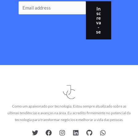
In
sc
re
va
-
se
Como um apaixonado por tecnologia, Estou sempre atualizado sobre as
últimas tendências e avanços na área. Eu acredito firmemente no potencial da
tecnologia para transformar negócios e melhorar a vida das pessoas.