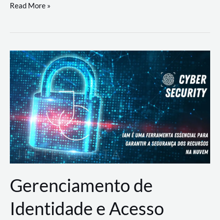
DevSecOps
Read More »
na
Prática:
Integrando
Desenvolvimento,
Segurança
e
Operações
Gerenciamento de
Identidade e Acesso