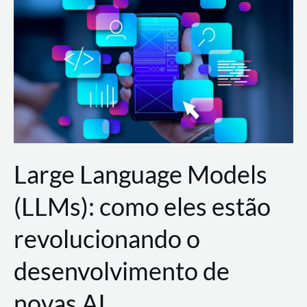
de
dados
para
a
AWS?
Large Language Models
(LLMs): como eles estão
revolucionando o
desenvolvimento de
novas AI