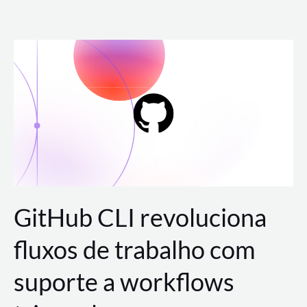
Ir
para
o
conteúdo
GitHub CLI revoluciona
fluxos de trabalho com
suporte a workflows