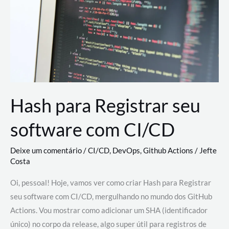
estão
revolucionando
o
desenvolvimento
de
novas
AI
Hash para Registrar seu
software com CI/CD
Deixe um comentário
/
CI/CD
,
DevOps
,
Github Actions
/
Jefte
Costa
Oi, pessoal! Hoje, vamos ver como criar Hash para Registrar
seu software com CI/CD, mergulhando no mundo dos GitHub
Actions. Vou mostrar como adicionar um SHA (identificador
único) no corpo da release, algo super útil para registros de