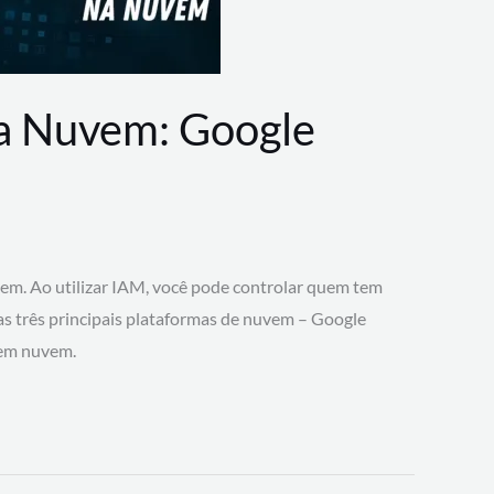
na Nuvem: Google
vem. Ao utilizar IAM, você pode controlar quem tem
 as três principais plataformas de nuvem – Google
 em nuvem.