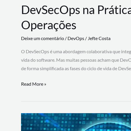
DevSecOps na Prática
Operações
Deixe um comentário
/
DevOps
/
Jefte Costa
O DevSecOps é uma abordagem colaborativa que integra
vida do software. Mas muitas pessoas acham que DevO
de forma simplificada as fases do ciclo de vida de Dev
DevSecOps
Read More »
na
Prática:
Integrando
Desenvolvimento,
Segurança