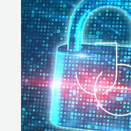
e
Operações