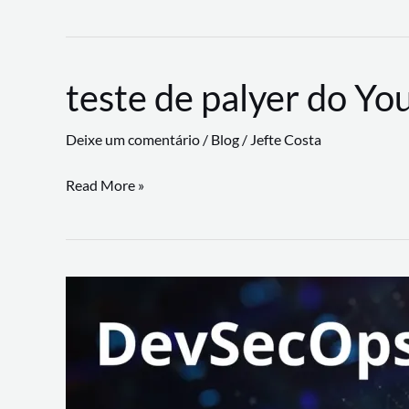
CLI
revoluciona
fluxos
teste de palyer do Yo
de
trabalho
Deixe um comentário
/
Blog
/
Jefte Costa
com
suporte
teste
Read More »
a
de
workflows
palyer
triangulares
do
Youtube
Lance
Rural