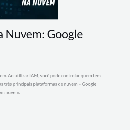
na Nuvem: Google
vem. Ao utilizar IAM, você pode controlar quem tem
 as três principais plataformas de nuvem – Google
 em nuvem.