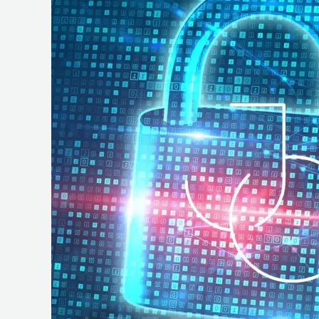
e
Operações