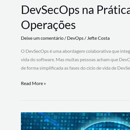
DevSecOps na Prática
Operações
Deixe um comentário
/
DevOps
/
Jefte Costa
O DevSecOps é uma abordagem colaborativa que integra
vida do software. Mas muitas pessoas acham que DevO
de forma simplificada as fases do ciclo de vida de Dev
DevSecOps
Read More »
na
Prática:
Integrando
Desenvolvimento,
Segurança