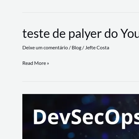
CLI
revoluciona
fluxos
teste de palyer do Yo
de
trabalho
Deixe um comentário
/
Blog
/
Jefte Costa
com
suporte
teste
Read More »
a
de
workflows
palyer
triangulares
do
Youtube
Lance
Rural