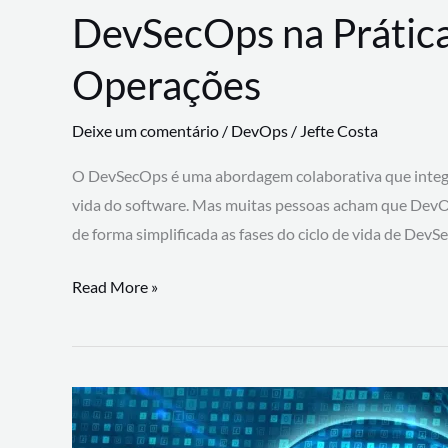
DevSecOps na Prática
Operações
Deixe um comentário
/
DevOps
/
Jefte Costa
O DevSecOps é uma abordagem colaborativa que integra
vida do software. Mas muitas pessoas acham que DevO
de forma simplificada as fases do ciclo de vida de Dev
DevSecOps
Read More »
na
Prática:
Integrando
Desenvolvimento,
Segurança