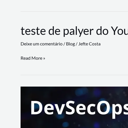
CLI
revoluciona
fluxos
teste de palyer do Yo
de
trabalho
Deixe um comentário
/
Blog
/
Jefte Costa
com
suporte
teste
Read More »
a
de
workflows
palyer
triangulares
do
Youtube
Lance
Rural