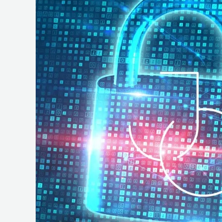
e
Operações