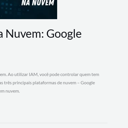
na Nuvem: Google
vem. Ao utilizar IAM, você pode controlar quem tem
 as três principais plataformas de nuvem – Google
 em nuvem.