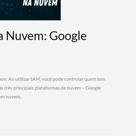
na Nuvem: Google
vem. Ao utilizar IAM, você pode controlar quem tem
 as três principais plataformas de nuvem – Google
 em nuvem.