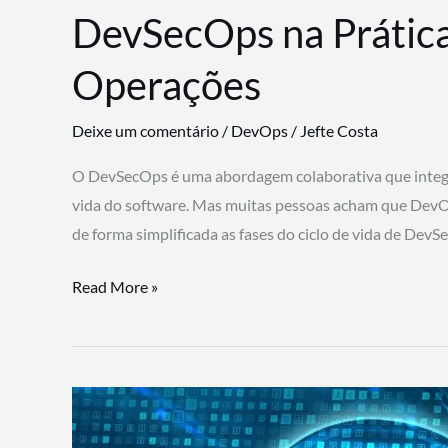
DevSecOps na Prática
Operações
Deixe um comentário
/
DevOps
/
Jefte Costa
O DevSecOps é uma abordagem colaborativa que integra
vida do software. Mas muitas pessoas acham que DevO
de forma simplificada as fases do ciclo de vida de Dev
DevSecOps
Read More »
na
Prática:
Integrando
Desenvolvimento,
Segurança