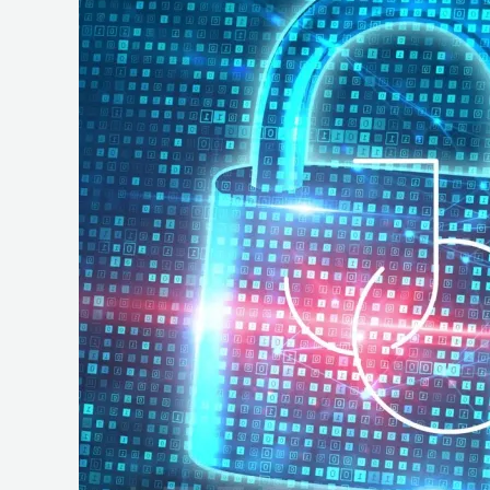
e
Operações