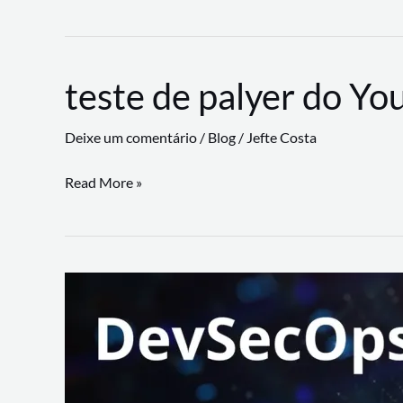
CLI
revoluciona
fluxos
teste de palyer do Yo
de
trabalho
Deixe um comentário
/
Blog
/
Jefte Costa
com
suporte
teste
Read More »
a
de
workflows
palyer
triangulares
do
Youtube
Lance
Rural