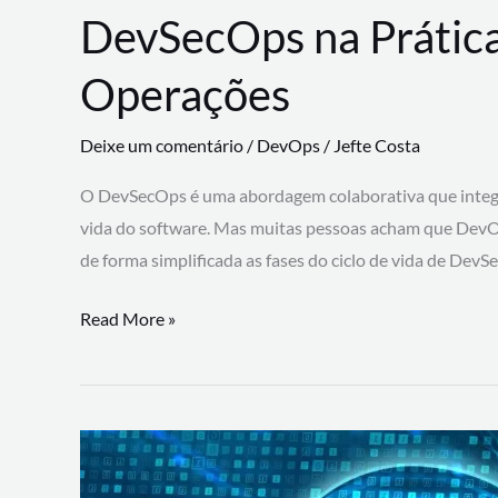
DevSecOps na Prática
Operações
Deixe um comentário
/
DevOps
/
Jefte Costa
O DevSecOps é uma abordagem colaborativa que integra
vida do software. Mas muitas pessoas acham que DevO
de forma simplificada as fases do ciclo de vida de Dev
DevSecOps
Read More »
na
Prática:
Integrando
Desenvolvimento,
Segurança