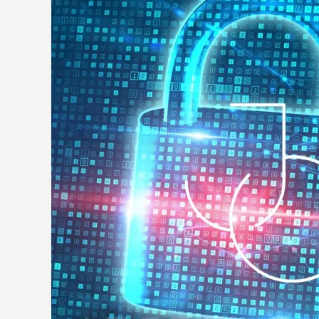
e
Operações