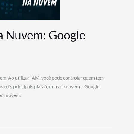
na Nuvem: Google
vem. Ao utilizar IAM, você pode controlar quem tem
 as três principais plataformas de nuvem – Google
 em nuvem.