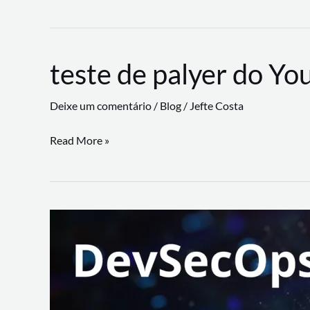
CLI
revoluciona
fluxos
teste de palyer do Yo
de
trabalho
Deixe um comentário
/
Blog
/
Jefte Costa
com
suporte
teste
Read More »
a
de
workflows
palyer
triangulares
do
Youtube
Lance
Rural