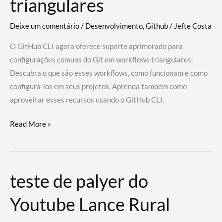
triangulares
Deixe um comentário
/
Desenvolvimento
,
Github
/
Jefte Costa
O GitHub CLI agora oferece suporte aprimorado para
configurações comuns do Git em workflows triangulares.
Descubra o que são esses workflows, como funcionam e como
configurá-los em seus projetos. Aprenda também como
aproveitar esses recursos usando o GitHub CLI.
GitHub
Read More »
CLI
revoluciona
fluxos
teste de palyer do
de
trabalho
Youtube Lance Rural
com
suporte