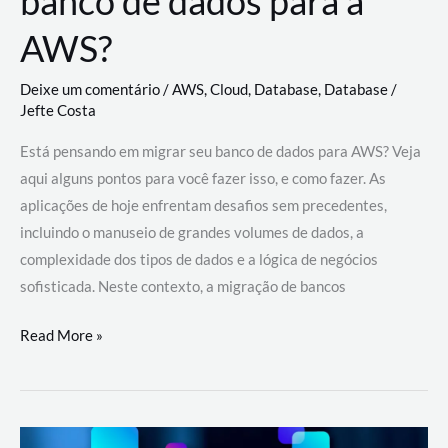
banco de dados para a
AWS?
Deixe um comentário
/
AWS
,
Cloud
,
Database
,
Database
/
Jefte Costa
Está pensando em migrar seu banco de dados para AWS? Veja
aqui alguns pontos para você fazer isso, e como fazer. As
aplicações de hoje enfrentam desafios sem precedentes,
incluindo o manuseio de grandes volumes de dados, a
complexidade dos tipos de dados e a lógica de negócios
sofisticada. Neste contexto, a migração de bancos
Por
Read More »
que
migrar
meu
banco