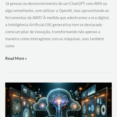
Já pensou no desenvolvimento de um ChatGPT com AWS ou
algo semelhante, sem utilizar a OpenAI, mas aproveitando as
ferramentas da AWS? À medida que adentramos a era digital,
a Inteligência Artificial (IA) generativa tem se destacado
como um pilar de inovação, transformando não apenas a
maneira como interagimos com as máquinas, mas também
como
Desenvolvimento
Read More »
de
um
ChatGPT
com
AWS