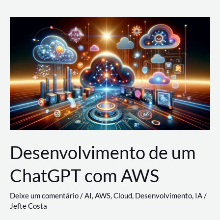
e
Acesso
(IAM)
na
Nuvem:
Google
Cloud,
AWS
e
Azure
Desenvolvimento de um
ChatGPT com AWS
Deixe um comentário
/
AI
,
AWS
,
Cloud
,
Desenvolvimento
,
IA
/
Jefte Costa