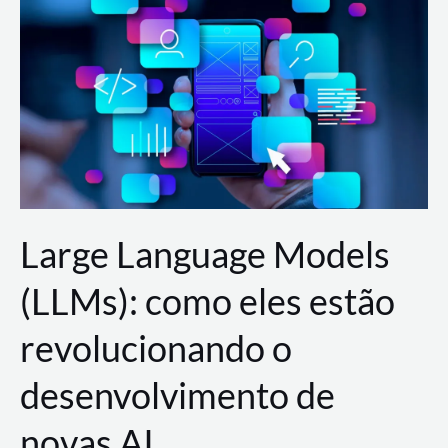
de
dados
para
a
AWS?
Large Language Models
(LLMs): como eles estão
revolucionando o
desenvolvimento de
novas AI