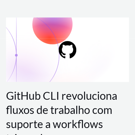
Ir
para
o
conteúdo
GitHub CLI revoluciona
fluxos de trabalho com
suporte a workflows