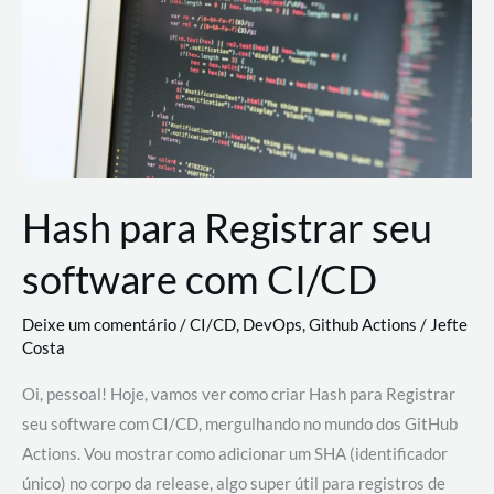
estão
revolucionando
o
desenvolvimento
de
novas
AI
Hash para Registrar seu
software com CI/CD
Deixe um comentário
/
CI/CD
,
DevOps
,
Github Actions
/
Jefte
Costa
Oi, pessoal! Hoje, vamos ver como criar Hash para Registrar
seu software com CI/CD, mergulhando no mundo dos GitHub
Actions. Vou mostrar como adicionar um SHA (identificador
único) no corpo da release, algo super útil para registros de