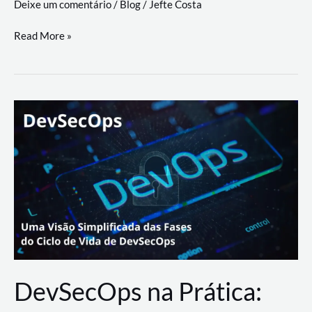
Deixe um comentário
/
Blog
/
Jefte Costa
a
workflows
teste
Read More »
triangulares
de
palyer
do
Youtube
Lance
Rural
DevSecOps na Prática: