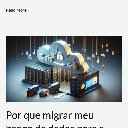
Utilizando
Read More »
as
Soluções
de
IA
Generativa
na
AWS
Por que migrar meu