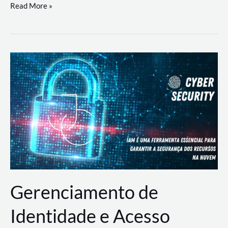
DevSecOps
Read More »
na
Prática:
Integrando
Desenvolvimento,
Segurança
e
Operações
Gerenciamento de
Identidade e Acesso