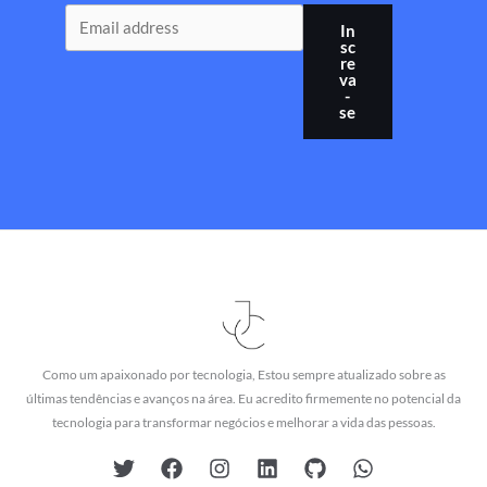
In
sc
re
va
-
se
Como um apaixonado por tecnologia, Estou sempre atualizado sobre as
últimas tendências e avanços na área. Eu acredito firmemente no potencial da
tecnologia para transformar negócios e melhorar a vida das pessoas.