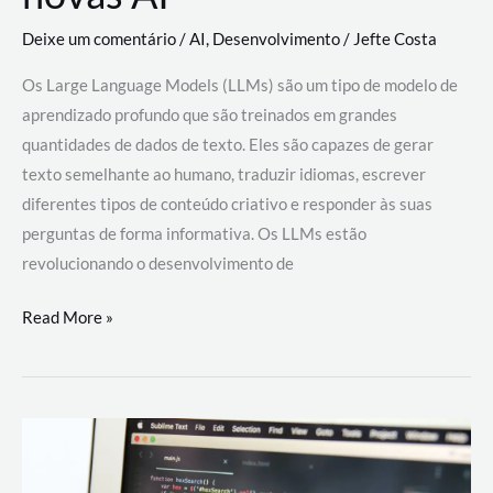
Deixe um comentário
/
AI
,
Desenvolvimento
/
Jefte Costa
Os Large Language Models (LLMs) são um tipo de modelo de
aprendizado profundo que são treinados em grandes
quantidades de dados de texto. Eles são capazes de gerar
texto semelhante ao humano, traduzir idiomas, escrever
diferentes tipos de conteúdo criativo e responder às suas
perguntas de forma informativa. Os LLMs estão
revolucionando o desenvolvimento de
Large
Read More »
Language
Models
(LLMs):
como
eles