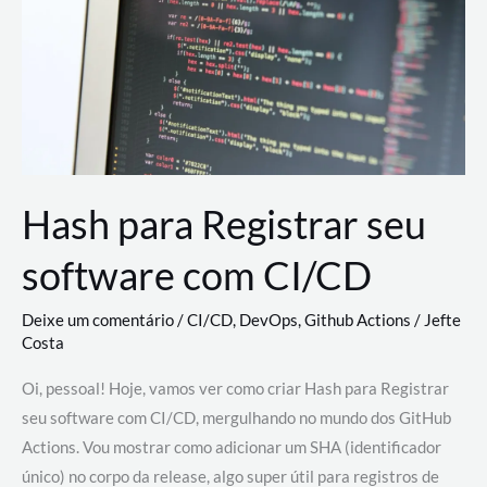
estão
revolucionando
o
desenvolvimento
de
novas
AI
Hash para Registrar seu
software com CI/CD
Deixe um comentário
/
CI/CD
,
DevOps
,
Github Actions
/
Jefte
Costa
Oi, pessoal! Hoje, vamos ver como criar Hash para Registrar
seu software com CI/CD, mergulhando no mundo dos GitHub
Actions. Vou mostrar como adicionar um SHA (identificador
único) no corpo da release, algo super útil para registros de