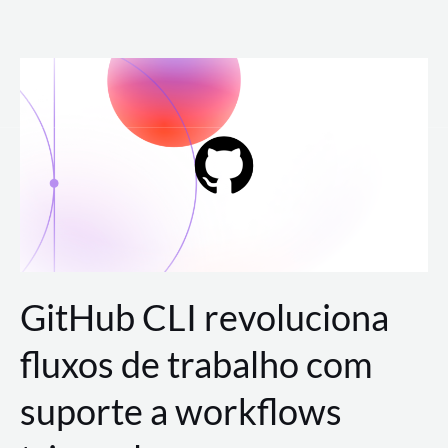
Ir
para
o
conteúdo
GitHub CLI revoluciona
fluxos de trabalho com
suporte a workflows