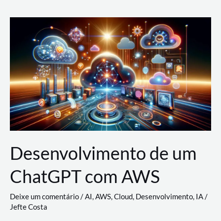
e
Acesso
(IAM)
na
Nuvem:
Google
Cloud,
AWS
e
Azure
Desenvolvimento de um
ChatGPT com AWS
Deixe um comentário
/
AI
,
AWS
,
Cloud
,
Desenvolvimento
,
IA
/
Jefte Costa