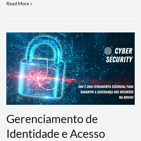
DevSecOps
Read More »
na
Prática:
Integrando
Desenvolvimento,
Segurança
e
Operações
Gerenciamento de
Identidade e Acesso