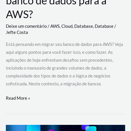
banco de dados para a
AWS?
Deixe um comentário
/
AWS
,
Cloud
,
Database
,
Database
/
Jefte Costa
Está pensando em migrar seu banco de dados para AWS? Veja
aqui alguns pontos para você fazer isso, e como fazer. As
aplicações de hoje enfrentam desafios sem precedentes,
incluindo o manuseio de grandes volumes de dados, a
complexidade dos tipos de dados e a lógica de negócios
sofisticada. Neste contexto, a migração de bancos
Por
Read More »
que
migrar
meu
banco