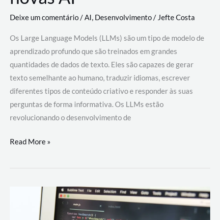
Deixe um comentário
/
AI
,
Desenvolvimento
/
Jefte Costa
Os Large Language Models (LLMs) são um tipo de modelo de
aprendizado profundo que são treinados em grandes
quantidades de dados de texto. Eles são capazes de gerar
texto semelhante ao humano, traduzir idiomas, escrever
diferentes tipos de conteúdo criativo e responder às suas
perguntas de forma informativa. Os LLMs estão
revolucionando o desenvolvimento de
Large
Read More »
Language
Models
(LLMs):
como
eles