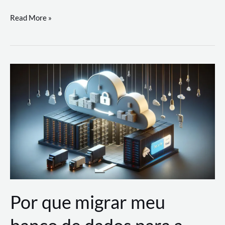
Utilizando
Read More »
as
Soluções
de
IA
Generativa
na
AWS
Por que migrar meu