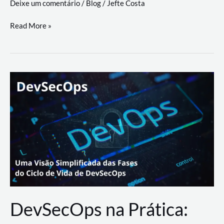
Deixe um comentário
/
Blog
/
Jefte Costa
a
workflows
teste
Read More »
triangulares
de
palyer
do
Youtube
Lance
Rural
DevSecOps na Prática: