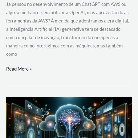
Já pensou no desenvolvimento de um ChatGPT com AWS ou
algo semelhante, sem utilizar a OpenAI, mas aproveitando as
ferramentas da AWS? À medida que adentramos a era digital,
a Inteligência Artificial (IA) generativa tem se destacado
como um pilar de inovação, transformando não apenas a
maneira como interagimos com as máquinas, mas também
como
Desenvolvimento
Read More »
de
um
ChatGPT
com
AWS