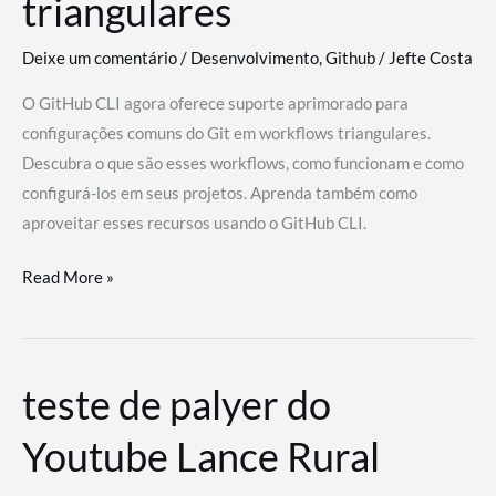
triangulares
Deixe um comentário
/
Desenvolvimento
,
Github
/
Jefte Costa
O GitHub CLI agora oferece suporte aprimorado para
configurações comuns do Git em workflows triangulares.
Descubra o que são esses workflows, como funcionam e como
configurá-los em seus projetos. Aprenda também como
aproveitar esses recursos usando o GitHub CLI.
GitHub
Read More »
CLI
revoluciona
fluxos
teste de palyer do
de
trabalho
Youtube Lance Rural
com
suporte