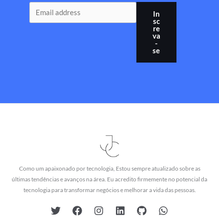
In
sc
re
va
-
se
Como um apaixonado por tecnologia, Estou sempre atualizado sobre as
últimas tendências e avanços na área. Eu acredito firmemente no potencial da
tecnologia para transformar negócios e melhorar a vida das pessoas.