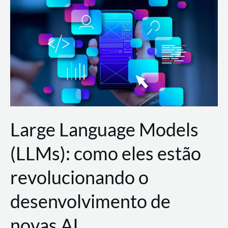
de
dados
para
a
AWS?
Large Language Models
(LLMs): como eles estão
revolucionando o
desenvolvimento de
novas AI