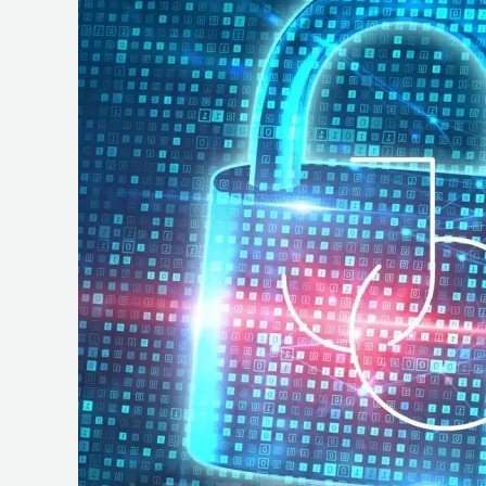
e
Operações