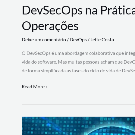
DevSecOps na Prática
Operações
Deixe um comentário
/
DevOps
/
Jefte Costa
O DevSecOps é uma abordagem colaborativa que integra
vida do software. Mas muitas pessoas acham que DevO
de forma simplificada as fases do ciclo de vida de Dev
DevSecOps
Read More »
na
Prática:
Integrando
Desenvolvimento,
Segurança