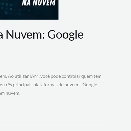
na Nuvem: Google
vem. Ao utilizar IAM, você pode controlar quem tem
 as três principais plataformas de nuvem – Google
 em nuvem.