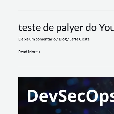
CLI
revoluciona
fluxos
teste de palyer do Yo
de
trabalho
Deixe um comentário
/
Blog
/
Jefte Costa
com
suporte
teste
Read More »
a
de
workflows
palyer
triangulares
do
Youtube
Lance
Rural