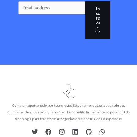
In
sc
re
va
-
se
Como um apaixonado por tecnologia, Estou sempre atualizado sobre as
últimas tendências e avanços na área. Eu acredito firmemente no potencial da
tecnologia para transformar negócios e melhorar a vida das pessoas.