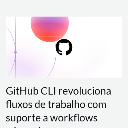
Ir
para
o
conteúdo
GitHub CLI revoluciona
fluxos de trabalho com
suporte a workflows