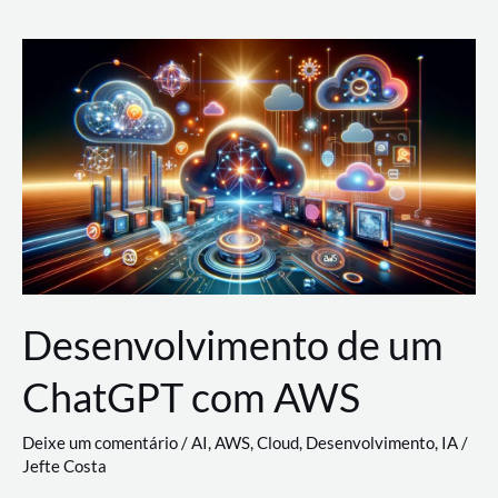
e
Acesso
(IAM)
na
Nuvem:
Google
Cloud,
AWS
e
Azure
Desenvolvimento de um
ChatGPT com AWS
Deixe um comentário
/
AI
,
AWS
,
Cloud
,
Desenvolvimento
,
IA
/
Jefte Costa