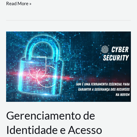
DevSecOps
Read More »
na
Prática:
Integrando
Desenvolvimento,
Segurança
e
Operações
Gerenciamento de
Identidade e Acesso