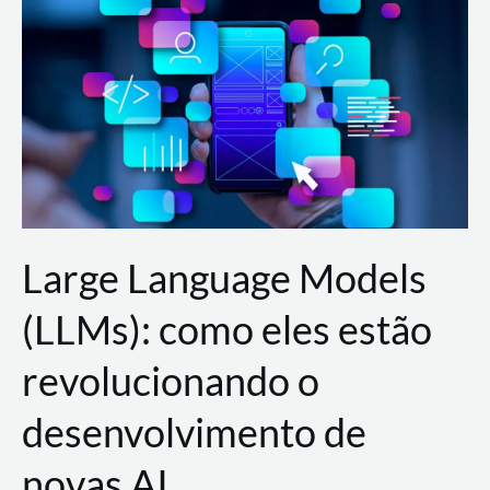
de
dados
para
a
AWS?
Large Language Models
(LLMs): como eles estão
revolucionando o
desenvolvimento de
novas AI