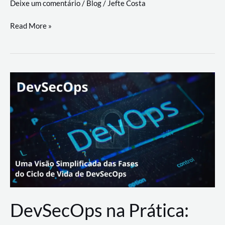
Deixe um comentário
/
Blog
/
Jefte Costa
a
workflows
teste
Read More »
triangulares
de
palyer
do
Youtube
Lance
Rural
DevSecOps na Prática: