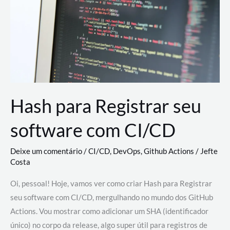
estão
revolucionando
o
desenvolvimento
de
novas
AI
Hash para Registrar seu
software com CI/CD
Deixe um comentário
/
CI/CD
,
DevOps
,
Github Actions
/
Jefte
Costa
Oi, pessoal! Hoje, vamos ver como criar Hash para Registrar
seu software com CI/CD, mergulhando no mundo dos GitHub
Actions. Vou mostrar como adicionar um SHA (identificador
único) no corpo da release, algo super útil para registros de