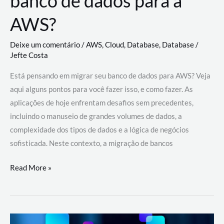
banco de dados para a
AWS?
Deixe um comentário
/
AWS
,
Cloud
,
Database
,
Database
/
Jefte Costa
Está pensando em migrar seu banco de dados para AWS? Veja
aqui alguns pontos para você fazer isso, e como fazer. As
aplicações de hoje enfrentam desafios sem precedentes,
incluindo o manuseio de grandes volumes de dados, a
complexidade dos tipos de dados e a lógica de negócios
sofisticada. Neste contexto, a migração de bancos
Por
Read More »
que
migrar
meu
banco