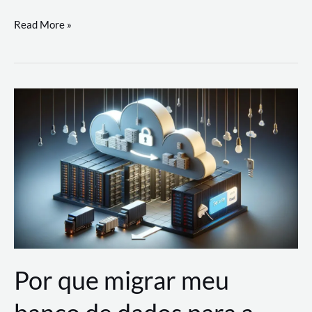
Utilizando
Read More »
as
Soluções
de
IA
Generativa
na
AWS
Por que migrar meu