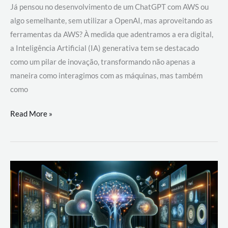
Já pensou no desenvolvimento de um ChatGPT com AWS ou
algo semelhante, sem utilizar a OpenAI, mas aproveitando as
ferramentas da AWS? À medida que adentramos a era digital,
a Inteligência Artificial (IA) generativa tem se destacado
como um pilar de inovação, transformando não apenas a
maneira como interagimos com as máquinas, mas também
como
Desenvolvimento
Read More »
de
um
ChatGPT
com
AWS