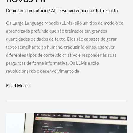
Deixe um comentário
/
AI
,
Desenvolvimento
/
Jefte Costa
Os Large Language Models (LLMs) são um tipo de modelo de
aprendizado profundo que são treinados em grandes
quantidades de dados de texto. Eles são capazes de gerar
texto semelhante ao humano, traduzir idiomas, escrever
diferentes tipos de conteúdo criativo e responder às suas
perguntas de forma informativa. Os LLMs estão
revolucionando o desenvolvimento de
Large
Read More »
Language
Models
(LLMs):
como
eles