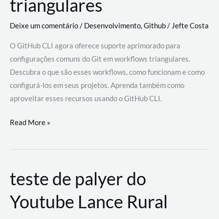
triangulares
Deixe um comentário
/
Desenvolvimento
,
Github
/
Jefte Costa
O GitHub CLI agora oferece suporte aprimorado para
configurações comuns do Git em workflows triangulares.
Descubra o que são esses workflows, como funcionam e como
configurá-los em seus projetos. Aprenda também como
aproveitar esses recursos usando o GitHub CLI.
GitHub
Read More »
CLI
revoluciona
fluxos
teste de palyer do
de
trabalho
Youtube Lance Rural
com
suporte