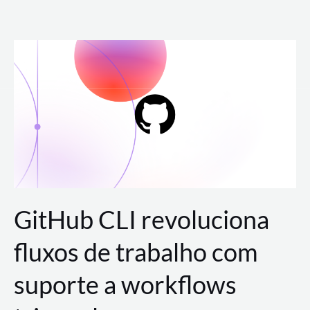
Ir
para
o
conteúdo
GitHub CLI revoluciona
fluxos de trabalho com
suporte a workflows