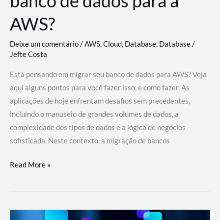
banco de dados para a
AWS?
Deixe um comentário
/
AWS
,
Cloud
,
Database
,
Database
/
Jefte Costa
Está pensando em migrar seu banco de dados para AWS? Veja
aqui alguns pontos para você fazer isso, e como fazer. As
aplicações de hoje enfrentam desafios sem precedentes,
incluindo o manuseio de grandes volumes de dados, a
complexidade dos tipos de dados e a lógica de negócios
sofisticada. Neste contexto, a migração de bancos
Por
Read More »
que
migrar
meu
banco