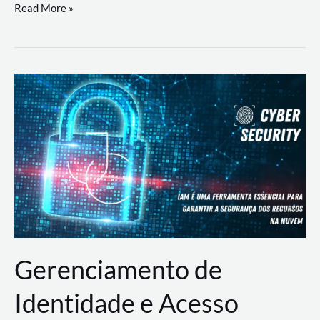
DevSecOps
Read More »
na
Prática:
Integrando
Desenvolvimento,
Segurança
e
Operações
Gerenciamento de
Identidade e Acesso