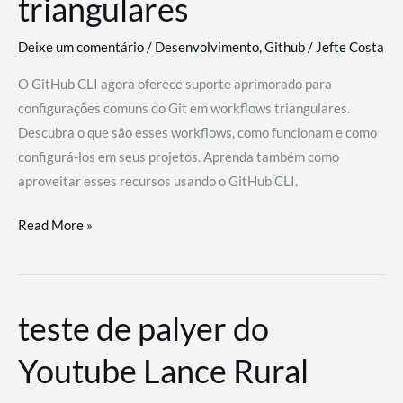
triangulares
Deixe um comentário
/
Desenvolvimento
,
Github
/
Jefte Costa
O GitHub CLI agora oferece suporte aprimorado para
configurações comuns do Git em workflows triangulares.
Descubra o que são esses workflows, como funcionam e como
configurá-los em seus projetos. Aprenda também como
aproveitar esses recursos usando o GitHub CLI.
GitHub
Read More »
CLI
revoluciona
fluxos
teste de palyer do
de
trabalho
Youtube Lance Rural
com
suporte