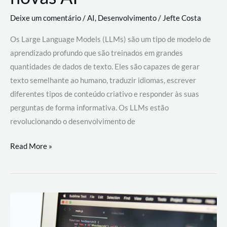
Deixe um comentário
/
AI
,
Desenvolvimento
/
Jefte Costa
Os Large Language Models (LLMs) são um tipo de modelo de
aprendizado profundo que são treinados em grandes
quantidades de dados de texto. Eles são capazes de gerar
texto semelhante ao humano, traduzir idiomas, escrever
diferentes tipos de conteúdo criativo e responder às suas
perguntas de forma informativa. Os LLMs estão
revolucionando o desenvolvimento de
Large
Read More »
Language
Models
(LLMs):
como
eles