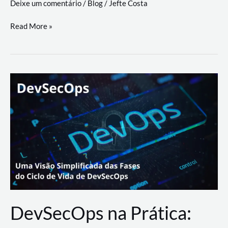
Deixe um comentário
/
Blog
/
Jefte Costa
a
workflows
teste
Read More »
triangulares
de
palyer
do
Youtube
Lance
Rural
DevSecOps na Prática: