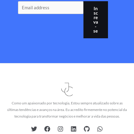
In
sc
re
va
-
se
Como um apaixonado por tecnologia, Estou sempre atualizado sobre as
últimas tendências e avanços na área. Eu acredito firmemente no potencial da
tecnologia para transformar negócios e melhorar a vida das pessoas.