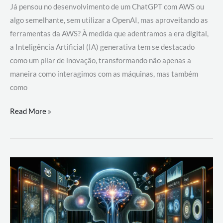
Já pensou no desenvolvimento de um ChatGPT com AWS ou
algo semelhante, sem utilizar a OpenAI, mas aproveitando as
ferramentas da AWS? À medida que adentramos a era digital,
a Inteligência Artificial (IA) generativa tem se destacado
como um pilar de inovação, transformando não apenas a
maneira como interagimos com as máquinas, mas também
como
Desenvolvimento
Read More »
de
um
ChatGPT
com
AWS