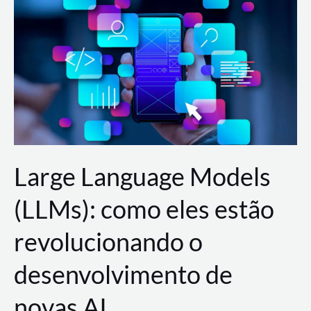
de
dados
para
a
AWS?
Large Language Models
(LLMs): como eles estão
revolucionando o
desenvolvimento de
novas AI