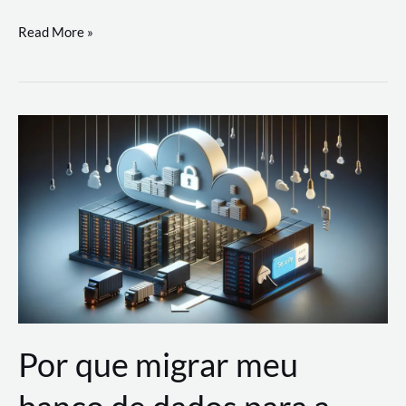
Utilizando
Read More »
as
Soluções
de
IA
Generativa
na
AWS
Por que migrar meu