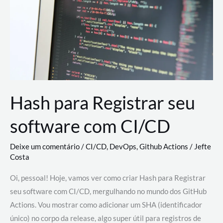
estão
revolucionando
o
desenvolvimento
de
novas
AI
Hash para Registrar seu
software com CI/CD
Deixe um comentário
/
CI/CD
,
DevOps
,
Github Actions
/
Jefte
Costa
Oi, pessoal! Hoje, vamos ver como criar Hash para Registrar
seu software com CI/CD, mergulhando no mundo dos GitHub
Actions. Vou mostrar como adicionar um SHA (identificador
único) no corpo da release, algo super útil para registros de