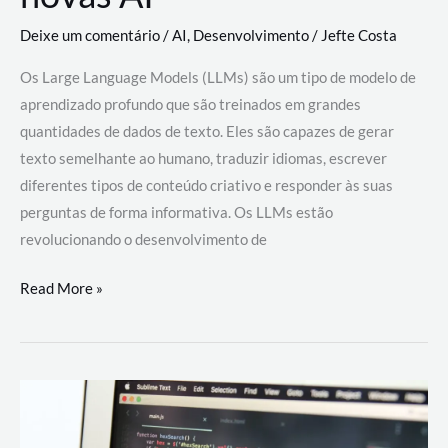
Deixe um comentário
/
AI
,
Desenvolvimento
/
Jefte Costa
Os Large Language Models (LLMs) são um tipo de modelo de
aprendizado profundo que são treinados em grandes
quantidades de dados de texto. Eles são capazes de gerar
texto semelhante ao humano, traduzir idiomas, escrever
diferentes tipos de conteúdo criativo e responder às suas
perguntas de forma informativa. Os LLMs estão
revolucionando o desenvolvimento de
Large
Read More »
Language
Models
(LLMs):
como
eles