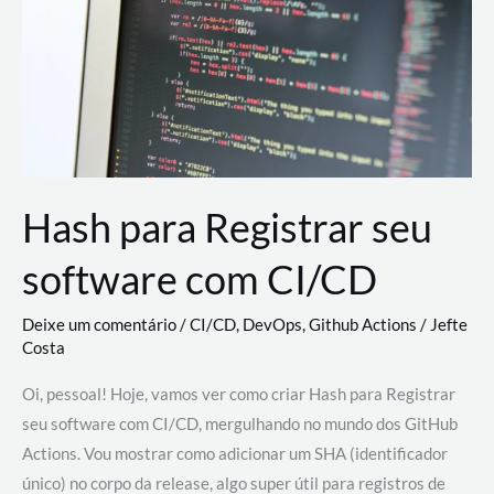
estão
revolucionando
o
desenvolvimento
de
novas
AI
Hash para Registrar seu
software com CI/CD
Deixe um comentário
/
CI/CD
,
DevOps
,
Github Actions
/
Jefte
Costa
Oi, pessoal! Hoje, vamos ver como criar Hash para Registrar
seu software com CI/CD, mergulhando no mundo dos GitHub
Actions. Vou mostrar como adicionar um SHA (identificador
único) no corpo da release, algo super útil para registros de