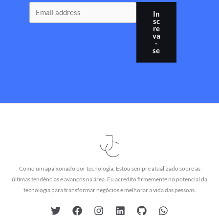
In
sc
re
va
-
se
Como um apaixonado por tecnologia, Estou sempre atualizado sobre as
últimas tendências e avanços na área. Eu acredito firmemente no potencial da
tecnologia para transformar negócios e melhorar a vida das pessoas.