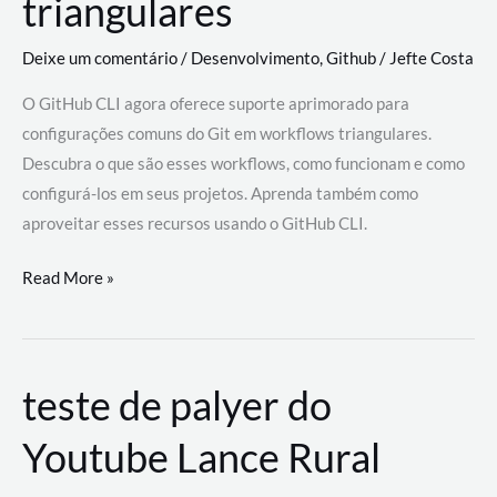
triangulares
Deixe um comentário
/
Desenvolvimento
,
Github
/
Jefte Costa
O GitHub CLI agora oferece suporte aprimorado para
configurações comuns do Git em workflows triangulares.
Descubra o que são esses workflows, como funcionam e como
configurá-los em seus projetos. Aprenda também como
aproveitar esses recursos usando o GitHub CLI.
GitHub
Read More »
CLI
revoluciona
fluxos
teste de palyer do
de
trabalho
Youtube Lance Rural
com
suporte