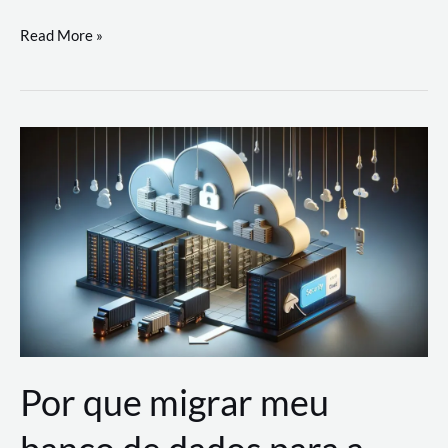
Utilizando
Read More »
as
Soluções
de
IA
Generativa
na
AWS
Por que migrar meu