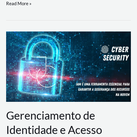
DevSecOps
Read More »
na
Prática:
Integrando
Desenvolvimento,
Segurança
e
Operações
Gerenciamento de
Identidade e Acesso