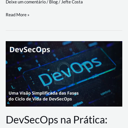
Deixe um comentário
/
Blog
/
Jefte Costa
a
workflows
teste
Read More »
triangulares
de
palyer
do
Youtube
Lance
Rural
DevSecOps na Prática: