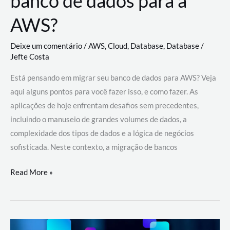
banco de dados para a
AWS?
Deixe um comentário
/
AWS
,
Cloud
,
Database
,
Database
/
Jefte Costa
Está pensando em migrar seu banco de dados para AWS? Veja
aqui alguns pontos para você fazer isso, e como fazer. As
aplicações de hoje enfrentam desafios sem precedentes,
incluindo o manuseio de grandes volumes de dados, a
complexidade dos tipos de dados e a lógica de negócios
sofisticada. Neste contexto, a migração de bancos
Por
Read More »
que
migrar
meu
banco