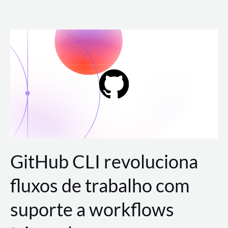
Ir
para
o
conteúdo
GitHub CLI revoluciona
fluxos de trabalho com
suporte a workflows