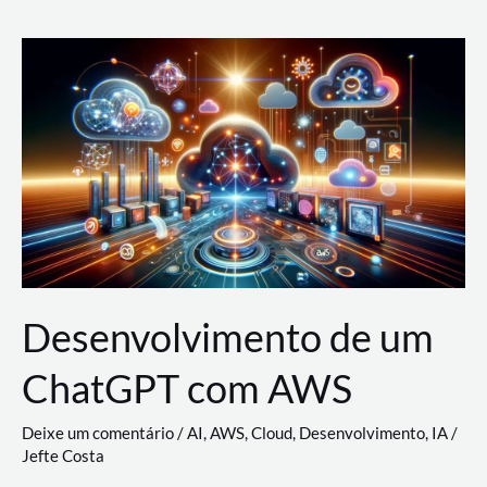
e
Acesso
(IAM)
na
Nuvem:
Google
Cloud,
AWS
e
Azure
Desenvolvimento de um
ChatGPT com AWS
Deixe um comentário
/
AI
,
AWS
,
Cloud
,
Desenvolvimento
,
IA
/
Jefte Costa