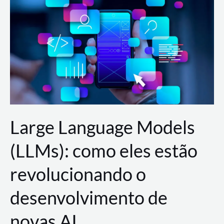
de
dados
para
a
AWS?
Large Language Models
(LLMs): como eles estão
revolucionando o
desenvolvimento de
novas AI