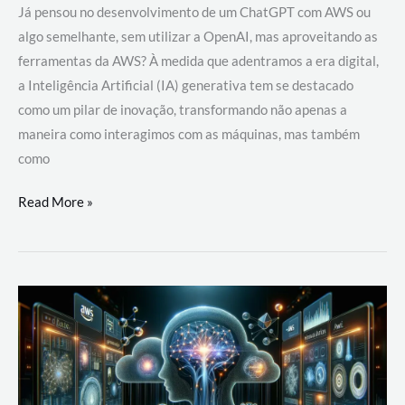
Já pensou no desenvolvimento de um ChatGPT com AWS ou
algo semelhante, sem utilizar a OpenAI, mas aproveitando as
ferramentas da AWS? À medida que adentramos a era digital,
a Inteligência Artificial (IA) generativa tem se destacado
como um pilar de inovação, transformando não apenas a
maneira como interagimos com as máquinas, mas também
como
Desenvolvimento
Read More »
de
um
ChatGPT
com
AWS