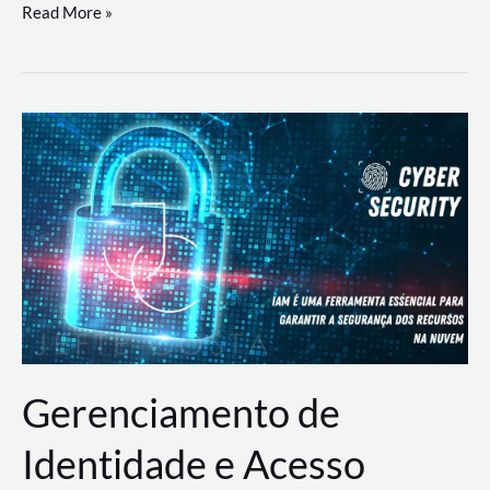
DevSecOps
Read More »
na
Prática:
Integrando
Desenvolvimento,
Segurança
e
Operações
Gerenciamento de
Identidade e Acesso