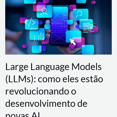
de
dados
para
a
AWS?
Large Language Models
(LLMs): como eles estão
revolucionando o
desenvolvimento de
novas AI