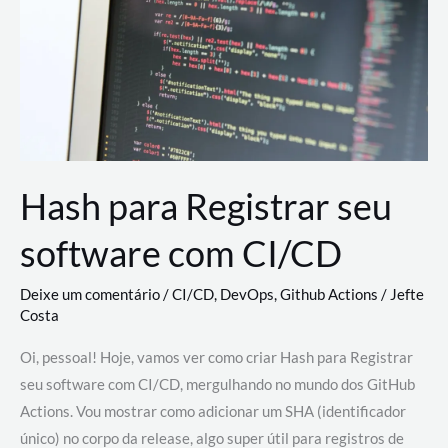
estão
revolucionando
o
desenvolvimento
de
novas
AI
Hash para Registrar seu
software com CI/CD
Deixe um comentário
/
CI/CD
,
DevOps
,
Github Actions
/
Jefte
Costa
Oi, pessoal! Hoje, vamos ver como criar Hash para Registrar
seu software com CI/CD, mergulhando no mundo dos GitHub
Actions. Vou mostrar como adicionar um SHA (identificador
único) no corpo da release, algo super útil para registros de