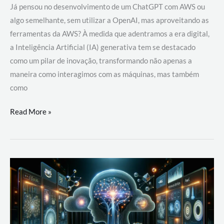
Já pensou no desenvolvimento de um ChatGPT com AWS ou
algo semelhante, sem utilizar a OpenAI, mas aproveitando as
ferramentas da AWS? À medida que adentramos a era digital,
a Inteligência Artificial (IA) generativa tem se destacado
como um pilar de inovação, transformando não apenas a
maneira como interagimos com as máquinas, mas também
como
Desenvolvimento
Read More »
de
um
ChatGPT
com
AWS