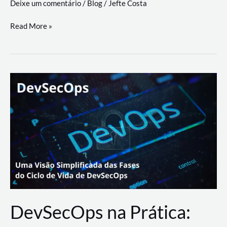
Deixe um comentário
/
Blog
/
Jefte Costa
a
workflows
teste
Read More »
triangulares
de
palyer
do
Youtube
Lance
Rural
DevSecOps na Prática: