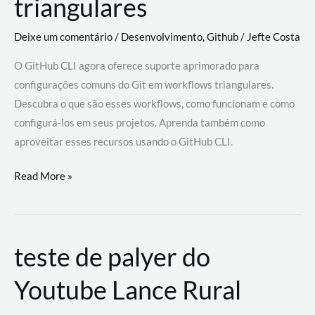
triangulares
Deixe um comentário
/
Desenvolvimento
,
Github
/
Jefte Costa
O GitHub CLI agora oferece suporte aprimorado para
configurações comuns do Git em workflows triangulares.
Descubra o que são esses workflows, como funcionam e como
configurá-los em seus projetos. Aprenda também como
aproveitar esses recursos usando o GitHub CLI.
GitHub
Read More »
CLI
revoluciona
fluxos
teste de palyer do
de
trabalho
Youtube Lance Rural
com
suporte