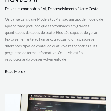
Deixe um comentário
/
AI
,
Desenvolvimento
/
Jefte Costa
Os Large Language Models (LLMs) são um tipo de modelo de
aprendizado profundo que são treinados em grandes
quantidades de dados de texto. Eles são capazes de gerar
texto semelhante ao humano, traduzir idiomas, escrever
diferentes tipos de conteúdo criativo e responder às suas
perguntas de forma informativa. Os LLMs estão
revolucionando o desenvolvimento de
Large
Read More »
Language
Models
(LLMs):
como
eles