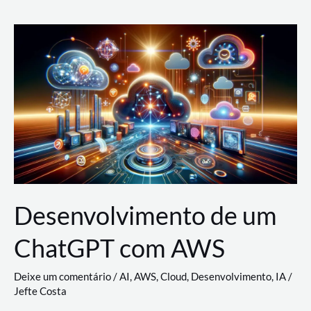
e
Acesso
(IAM)
na
Nuvem:
Google
Cloud,
AWS
e
Azure
Desenvolvimento de um
ChatGPT com AWS
Deixe um comentário
/
AI
,
AWS
,
Cloud
,
Desenvolvimento
,
IA
/
Jefte Costa