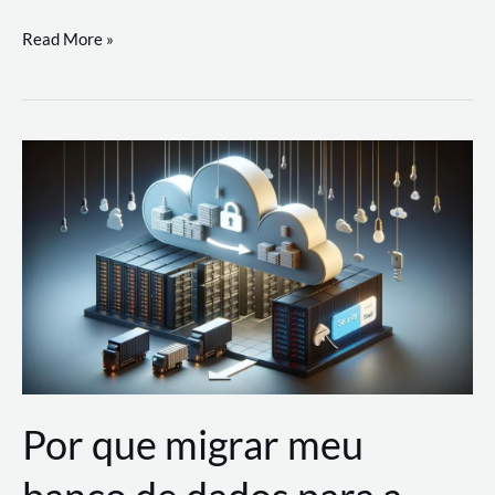
Utilizando
Read More »
as
Soluções
de
IA
Generativa
na
AWS
Por que migrar meu