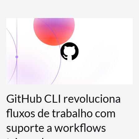
Ir
para
o
conteúdo
GitHub CLI revoluciona
fluxos de trabalho com
suporte a workflows