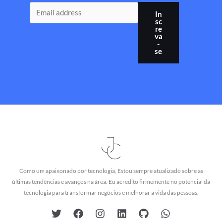
In
sc
re
va
-
se
Como um apaixonado por tecnologia, Estou sempre atualizado sobre as
últimas tendências e avanços na área. Eu acredito firmemente no potencial da
tecnologia para transformar negócios e melhorar a vida das pessoas.