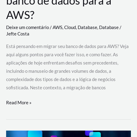
banco de dados para a
AWS?
Deixe um comentário
/
AWS
,
Cloud
,
Database
,
Database
/
Jefte Costa
Está pensando em migrar seu banco de dados para AWS? Veja
aqui alguns pontos para você fazer isso, e como fazer. As
aplicações de hoje enfrentam desafios sem precedentes,
incluindo o manuseio de grandes volumes de dados, a
complexidade dos tipos de dados e a lógica de negócios
sofisticada. Neste contexto, a migração de bancos
Por
Read More »
que
migrar
meu
banco