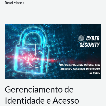
DevSecOps
Read More »
na
Prática:
Integrando
Desenvolvimento,
Segurança
e
Operações
Gerenciamento de
Identidade e Acesso