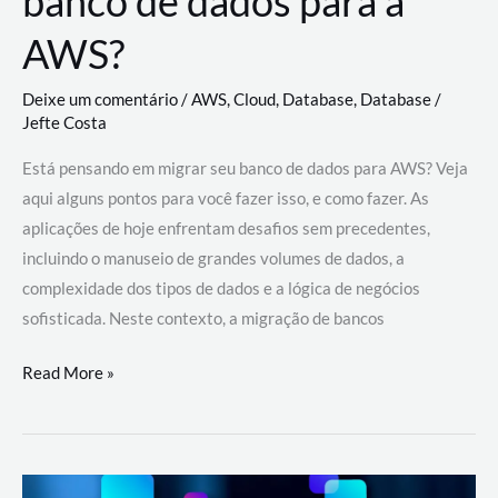
banco de dados para a
AWS?
Deixe um comentário
/
AWS
,
Cloud
,
Database
,
Database
/
Jefte Costa
Está pensando em migrar seu banco de dados para AWS? Veja
aqui alguns pontos para você fazer isso, e como fazer. As
aplicações de hoje enfrentam desafios sem precedentes,
incluindo o manuseio de grandes volumes de dados, a
complexidade dos tipos de dados e a lógica de negócios
sofisticada. Neste contexto, a migração de bancos
Por
Read More »
que
migrar
meu
banco