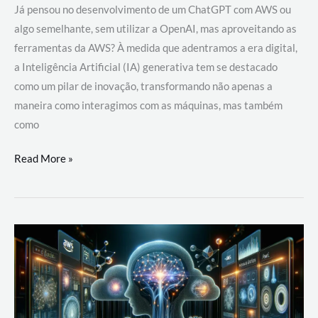
Já pensou no desenvolvimento de um ChatGPT com AWS ou
algo semelhante, sem utilizar a OpenAI, mas aproveitando as
ferramentas da AWS? À medida que adentramos a era digital,
a Inteligência Artificial (IA) generativa tem se destacado
como um pilar de inovação, transformando não apenas a
maneira como interagimos com as máquinas, mas também
como
Desenvolvimento
Read More »
de
um
ChatGPT
com
AWS