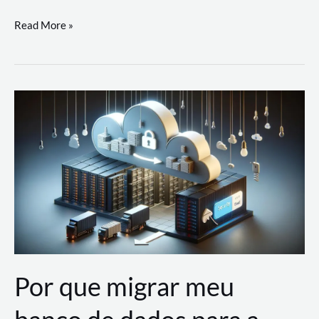
Utilizando
Read More »
as
Soluções
de
IA
Generativa
na
AWS
Por que migrar meu