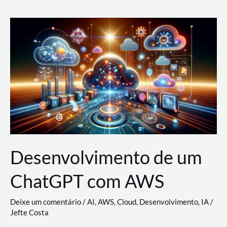
e
Acesso
(IAM)
na
Nuvem:
Google
Cloud,
AWS
e
Azure
Desenvolvimento de um
ChatGPT com AWS
Deixe um comentário
/
AI
,
AWS
,
Cloud
,
Desenvolvimento
,
IA
/
Jefte Costa