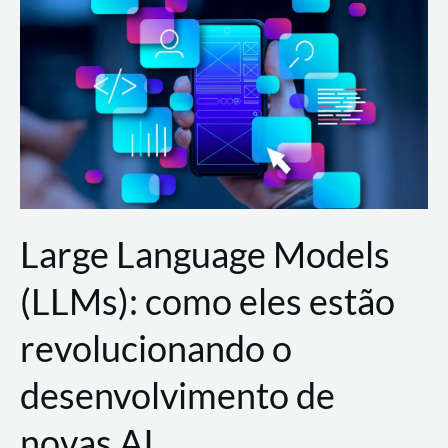
de
dados
para
a
AWS?
Large Language Models
(LLMs): como eles estão
revolucionando o
desenvolvimento de
novas AI