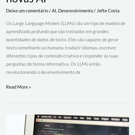
Deixe um comentário
/
AI
,
Desenvolvimento
/
Jefte Costa
Os Large Language Models (LLMs) são um tipo de modelo de
aprendizado profundo que são treinados em grandes
quantidades de dados de texto. Eles são capazes de gerar
texto semelhante ao humano, traduzir idiomas, escrever
diferentes tipos de conteúdo criativo e responder às suas
perguntas de forma informativa. Os LLMs estão
revolucionando o desenvolvimento de
Large
Read More »
Language
Models
(LLMs):
como
eles