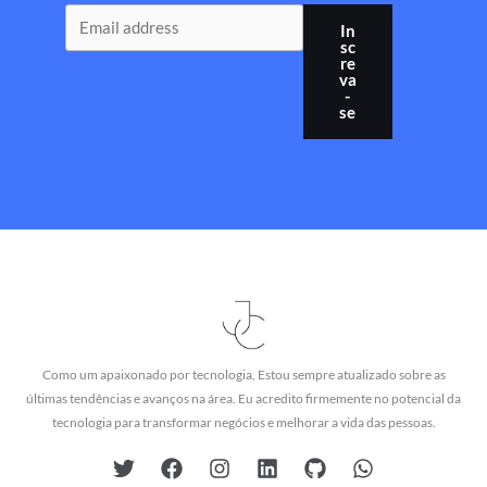
In
sc
re
va
-
se
Como um apaixonado por tecnologia, Estou sempre atualizado sobre as
últimas tendências e avanços na área. Eu acredito firmemente no potencial da
tecnologia para transformar negócios e melhorar a vida das pessoas.