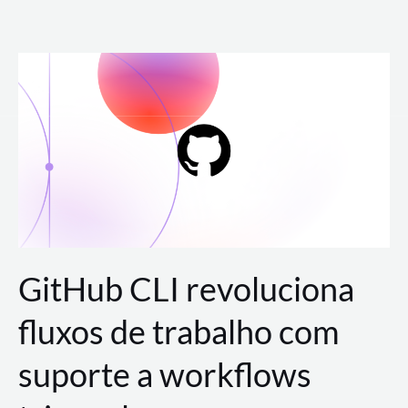
Ir
para
o
conteúdo
GitHub CLI revoluciona
fluxos de trabalho com
suporte a workflows