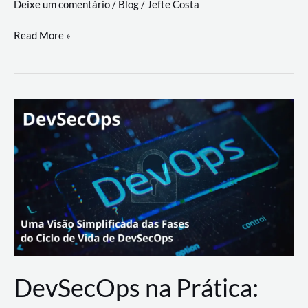
Deixe um comentário
/
Blog
/
Jefte Costa
a
workflows
teste
Read More »
triangulares
de
palyer
do
Youtube
Lance
Rural
DevSecOps na Prática: