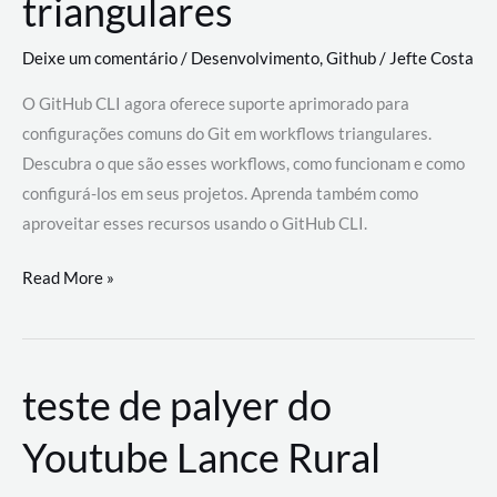
triangulares
Deixe um comentário
/
Desenvolvimento
,
Github
/
Jefte Costa
O GitHub CLI agora oferece suporte aprimorado para
configurações comuns do Git em workflows triangulares.
Descubra o que são esses workflows, como funcionam e como
configurá-los em seus projetos. Aprenda também como
aproveitar esses recursos usando o GitHub CLI.
GitHub
Read More »
CLI
revoluciona
fluxos
teste de palyer do
de
trabalho
Youtube Lance Rural
com
suporte