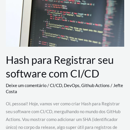
estão
revolucionando
o
desenvolvimento
de
novas
AI
Hash para Registrar seu
software com CI/CD
Deixe um comentário
/
CI/CD
,
DevOps
,
Github Actions
/
Jefte
Costa
Oi, pessoal! Hoje, vamos ver como criar Hash para Registrar
seu software com CI/CD, mergulhando no mundo dos GitHub
Actions. Vou mostrar como adicionar um SHA (identificador
único) no corpo da release, algo super útil para registros de