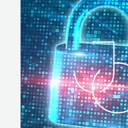
e
Operações