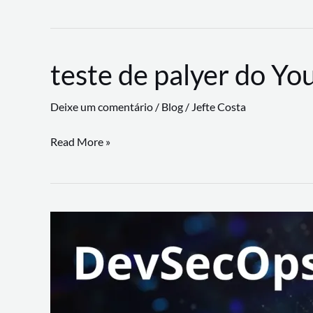
CLI
revoluciona
fluxos
teste de palyer do Yo
de
trabalho
Deixe um comentário
/
Blog
/
Jefte Costa
com
suporte
teste
Read More »
a
de
workflows
palyer
triangulares
do
Youtube
Lance
Rural