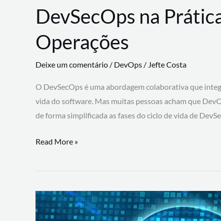
DevSecOps na Prática
Operações
Deixe um comentário
/
DevOps
/
Jefte Costa
O DevSecOps é uma abordagem colaborativa que integra
vida do software. Mas muitas pessoas acham que DevO
de forma simplificada as fases do ciclo de vida de Dev
DevSecOps
Read More »
na
Prática:
Integrando
Desenvolvimento,
Segurança