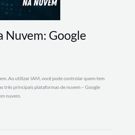
na Nuvem: Google
vem. Ao utilizar IAM, você pode controlar quem tem
 as três principais plataformas de nuvem – Google
 em nuvem.