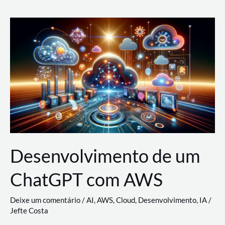
e
Acesso
(IAM)
na
Nuvem:
Google
Cloud,
AWS
e
Azure
Desenvolvimento de um
ChatGPT com AWS
Deixe um comentário
/
AI
,
AWS
,
Cloud
,
Desenvolvimento
,
IA
/
Jefte Costa