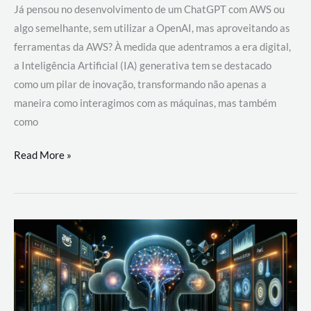
Já pensou no desenvolvimento de um ChatGPT com AWS ou
algo semelhante, sem utilizar a OpenAI, mas aproveitando as
ferramentas da AWS? À medida que adentramos a era digital,
a Inteligência Artificial (IA) generativa tem se destacado
como um pilar de inovação, transformando não apenas a
maneira como interagimos com as máquinas, mas também
como
Desenvolvimento
Read More »
de
um
ChatGPT
com
AWS