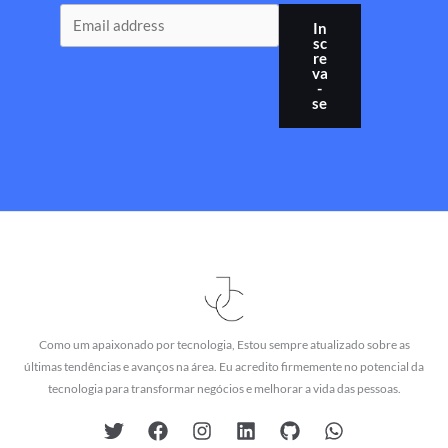
In
sc
re
va
-
se
Como um apaixonado por tecnologia, Estou sempre atualizado sobre as
últimas tendências e avanços na área. Eu acredito firmemente no potencial da
tecnologia para transformar negócios e melhorar a vida das pessoas.