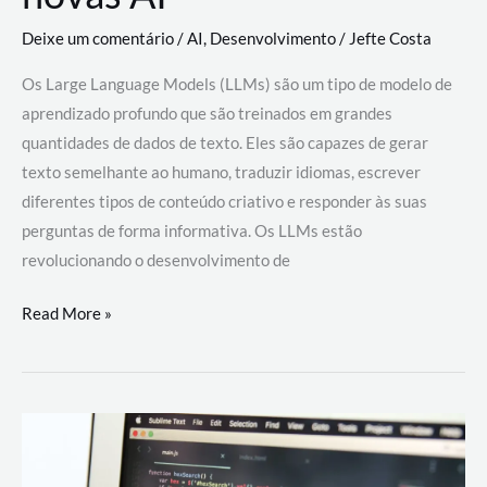
Deixe um comentário
/
AI
,
Desenvolvimento
/
Jefte Costa
Os Large Language Models (LLMs) são um tipo de modelo de
aprendizado profundo que são treinados em grandes
quantidades de dados de texto. Eles são capazes de gerar
texto semelhante ao humano, traduzir idiomas, escrever
diferentes tipos de conteúdo criativo e responder às suas
perguntas de forma informativa. Os LLMs estão
revolucionando o desenvolvimento de
Large
Read More »
Language
Models
(LLMs):
como
eles