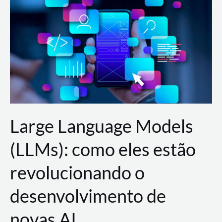
de
dados
para
a
AWS?
Large Language Models
(LLMs): como eles estão
revolucionando o
desenvolvimento de
novas AI