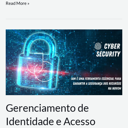
DevSecOps
Read More »
na
Prática:
Integrando
Desenvolvimento,
Segurança
e
Operações
Gerenciamento de
Identidade e Acesso