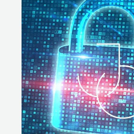
e
Operações