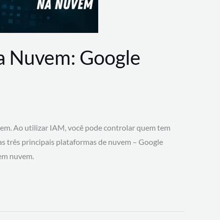
na Nuvem: Google
vem. Ao utilizar IAM, você pode controlar quem tem
 as três principais plataformas de nuvem – Google
 em nuvem.