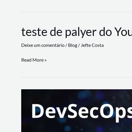
CLI
revoluciona
fluxos
teste de palyer do Yo
de
trabalho
Deixe um comentário
/
Blog
/
Jefte Costa
com
suporte
teste
Read More »
a
de
workflows
palyer
triangulares
do
Youtube
Lance
Rural