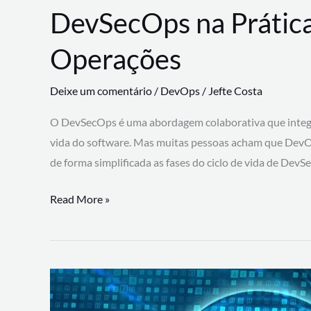
DevSecOps na Prática
Operações
Deixe um comentário
/
DevOps
/
Jefte Costa
O DevSecOps é uma abordagem colaborativa que integra
vida do software. Mas muitas pessoas acham que DevO
de forma simplificada as fases do ciclo de vida de Dev
DevSecOps
Read More »
na
Prática:
Integrando
Desenvolvimento,
Segurança