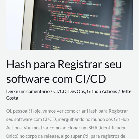
estão
revolucionando
o
desenvolvimento
de
novas
AI
Hash para Registrar seu
software com CI/CD
Deixe um comentário
/
CI/CD
,
DevOps
,
Github Actions
/
Jefte
Costa
Oi, pessoal! Hoje, vamos ver como criar Hash para Registrar
seu software com CI/CD, mergulhando no mundo dos GitHub
Actions. Vou mostrar como adicionar um SHA (identificador
único) no corpo da release, algo super útil para registros de