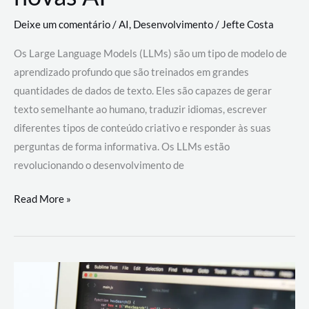
Deixe um comentário
/
AI
,
Desenvolvimento
/
Jefte Costa
Os Large Language Models (LLMs) são um tipo de modelo de
aprendizado profundo que são treinados em grandes
quantidades de dados de texto. Eles são capazes de gerar
texto semelhante ao humano, traduzir idiomas, escrever
diferentes tipos de conteúdo criativo e responder às suas
perguntas de forma informativa. Os LLMs estão
revolucionando o desenvolvimento de
Large
Read More »
Language
Models
(LLMs):
como
eles