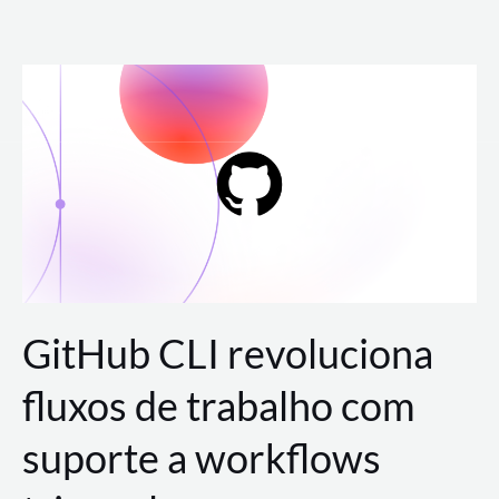
Ir
para
o
conteúdo
GitHub CLI revoluciona
fluxos de trabalho com
suporte a workflows