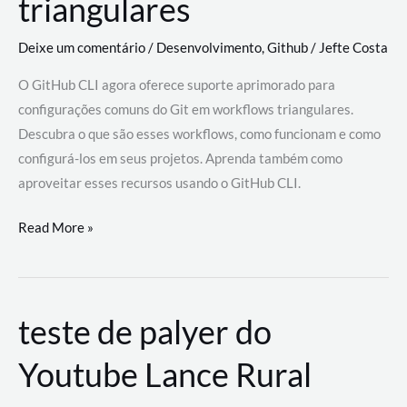
triangulares
Deixe um comentário
/
Desenvolvimento
,
Github
/
Jefte Costa
O GitHub CLI agora oferece suporte aprimorado para
configurações comuns do Git em workflows triangulares.
Descubra o que são esses workflows, como funcionam e como
configurá-los em seus projetos. Aprenda também como
aproveitar esses recursos usando o GitHub CLI.
GitHub
Read More »
CLI
revoluciona
fluxos
teste de palyer do
de
trabalho
Youtube Lance Rural
com
suporte