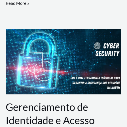
DevSecOps
Read More »
na
Prática:
Integrando
Desenvolvimento,
Segurança
e
Operações
Gerenciamento de
Identidade e Acesso