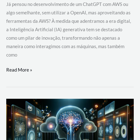
Já pensou no desenvolvimento de um ChatGPT com AWS ou
algo semelhante, sem utilizar a OpenAI, mas aproveitando as
ferramentas da AWS? À medida que adentramos a era digital,
a Inteligência Artificial (IA) generativa tem se destacado
como um pilar de inovação, transformando não apenas a
maneira como interagimos com as máquinas, mas também
como
Desenvolvimento
Read More »
de
um
ChatGPT
com
AWS