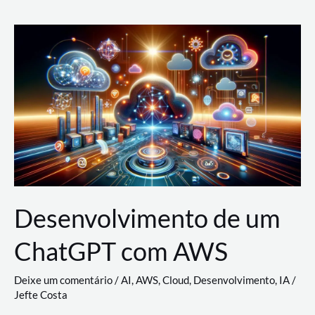
e
Acesso
(IAM)
na
Nuvem:
Google
Cloud,
AWS
e
Azure
Desenvolvimento de um
ChatGPT com AWS
Deixe um comentário
/
AI
,
AWS
,
Cloud
,
Desenvolvimento
,
IA
/
Jefte Costa