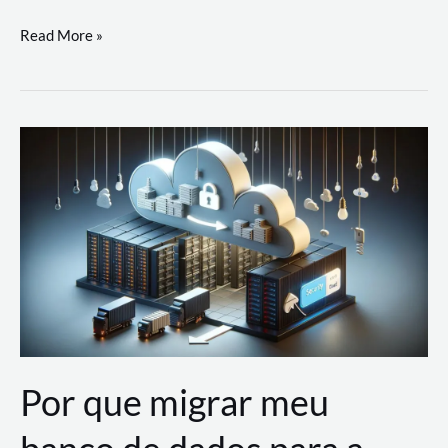
Utilizando
Read More »
as
Soluções
de
IA
Generativa
na
AWS
Por que migrar meu