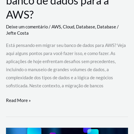
banco de dados para a
AWS?
Deixe um comentário
/
AWS
,
Cloud
,
Database
,
Database
/
Jefte Costa
Está pensando em migrar seu banco de dados para AWS? Veja
aqui alguns pontos para você fazer isso, e como fazer. As
aplicações de hoje enfrentam desafios sem precedentes,
incluindo o manuseio de grandes volumes de dados, a
complexidade dos tipos de dados e a lógica de negócios
sofisticada. Neste contexto, a migração de bancos
Por
Read More »
que
migrar
meu
banco