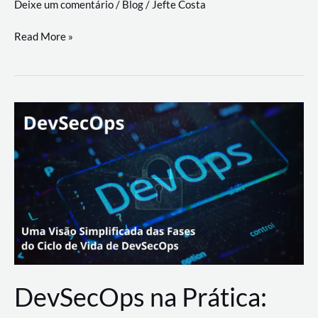
Deixe um comentário
/
Blog
/
Jefte Costa
a
workflows
teste
Read More »
triangulares
de
palyer
do
Youtube
Lance
Rural
DevSecOps na Prática: