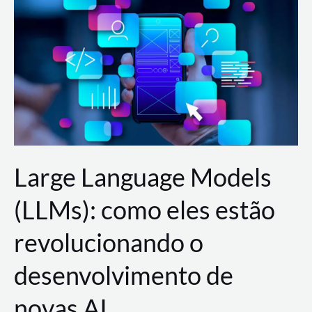
de
dados
para
a
AWS?
Large Language Models
(LLMs): como eles estão
revolucionando o
desenvolvimento de
novas AI