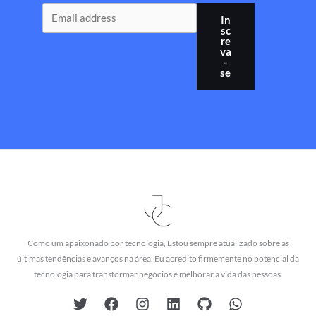
In
sc
re
va
-
se
Como um apaixonado por tecnologia, Estou sempre atualizado sobre as
últimas tendências e avanços na área. Eu acredito firmemente no potencial da
tecnologia para transformar negócios e melhorar a vida das pessoas.