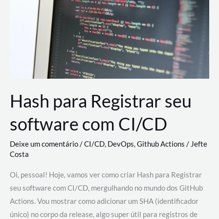
estão
revolucionando
o
desenvolvimento
de
novas
AI
Hash para Registrar seu
software com CI/CD
Deixe um comentário
/
CI/CD
,
DevOps
,
Github Actions
/
Jefte
Costa
Oi, pessoal! Hoje, vamos ver como criar Hash para Registrar
seu software com CI/CD, mergulhando no mundo dos GitHub
Actions. Vou mostrar como adicionar um SHA (identificador
único) no corpo da release, algo super útil para registros de