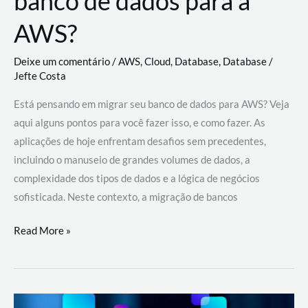
banco de dados para a
AWS?
Deixe um comentário
/
AWS
,
Cloud
,
Database
,
Database
/
Jefte Costa
Está pensando em migrar seu banco de dados para AWS? Veja
aqui alguns pontos para você fazer isso, e como fazer. As
aplicações de hoje enfrentam desafios sem precedentes,
incluindo o manuseio de grandes volumes de dados, a
complexidade dos tipos de dados e a lógica de negócios
sofisticada. Neste contexto, a migração de bancos
Por
Read More »
que
migrar
meu
banco