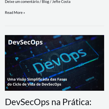
Deixe um comentário
/
Blog
/
Jefte Costa
a
workflows
teste
Read More »
triangulares
de
palyer
do
Youtube
Lance
Rural
DevSecOps na Prática: