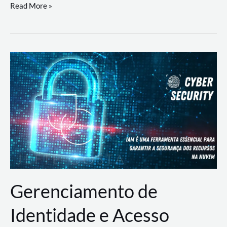
DevSecOps
Read More »
na
Prática:
Integrando
Desenvolvimento,
Segurança
e
Operações
Gerenciamento de
Identidade e Acesso