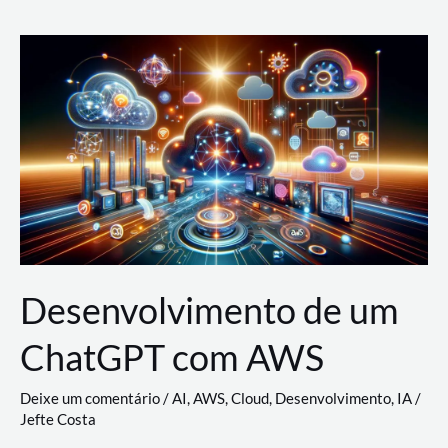
e
Acesso
(IAM)
na
Nuvem:
Google
Cloud,
AWS
e
Azure
Desenvolvimento de um
ChatGPT com AWS
Deixe um comentário
/
AI
,
AWS
,
Cloud
,
Desenvolvimento
,
IA
/
Jefte Costa