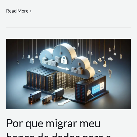
Utilizando
Read More »
as
Soluções
de
IA
Generativa
na
AWS
Por que migrar meu