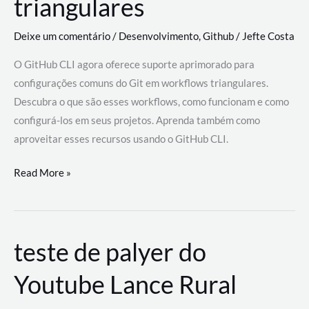
triangulares
Deixe um comentário
/
Desenvolvimento
,
Github
/
Jefte Costa
O GitHub CLI agora oferece suporte aprimorado para
configurações comuns do Git em workflows triangulares.
Descubra o que são esses workflows, como funcionam e como
configurá-los em seus projetos. Aprenda também como
aproveitar esses recursos usando o GitHub CLI.
GitHub
Read More »
CLI
revoluciona
fluxos
teste de palyer do
de
trabalho
Youtube Lance Rural
com
suporte