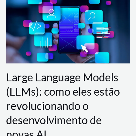
de
dados
para
a
AWS?
Large Language Models
(LLMs): como eles estão
revolucionando o
desenvolvimento de
novas AI