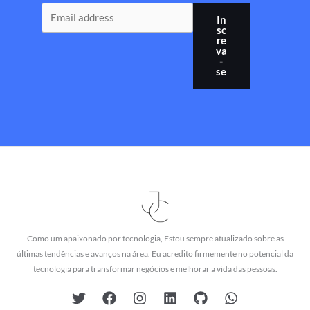
In
sc
re
va
-
se
Como um apaixonado por tecnologia, Estou sempre atualizado sobre as
últimas tendências e avanços na área. Eu acredito firmemente no potencial da
tecnologia para transformar negócios e melhorar a vida das pessoas.