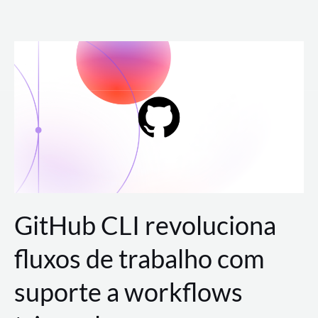
Ir
para
o
conteúdo
GitHub CLI revoluciona
fluxos de trabalho com
suporte a workflows