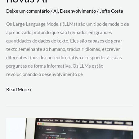
Deixe um comentário
/
AI
,
Desenvolvimento
/
Jefte Costa
Os Large Language Models (LLMs) são um tipo de modelo de
aprendizado profundo que são treinados em grandes
quantidades de dados de texto. Eles são capazes de gerar
texto semelhante ao humano, traduzir idiomas, escrever
diferentes tipos de conteúdo criativo e responder às suas
perguntas de forma informativa. Os LLMs estão
revolucionando o desenvolvimento de
Large
Read More »
Language
Models
(LLMs):
como
eles