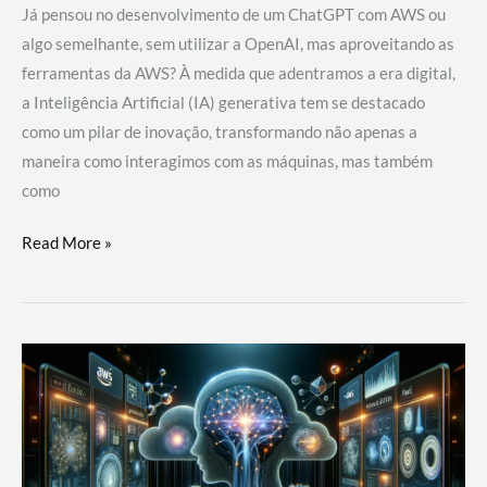
Já pensou no desenvolvimento de um ChatGPT com AWS ou
algo semelhante, sem utilizar a OpenAI, mas aproveitando as
ferramentas da AWS? À medida que adentramos a era digital,
a Inteligência Artificial (IA) generativa tem se destacado
como um pilar de inovação, transformando não apenas a
maneira como interagimos com as máquinas, mas também
como
Desenvolvimento
Read More »
de
um
ChatGPT
com
AWS