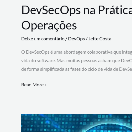
DevSecOps na Prática
Operações
Deixe um comentário
/
DevOps
/
Jefte Costa
O DevSecOps é uma abordagem colaborativa que integra
vida do software. Mas muitas pessoas acham que DevO
de forma simplificada as fases do ciclo de vida de Dev
DevSecOps
Read More »
na
Prática:
Integrando
Desenvolvimento,
Segurança