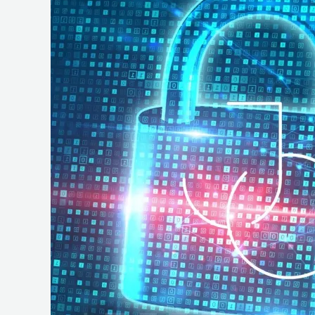
e
Operações