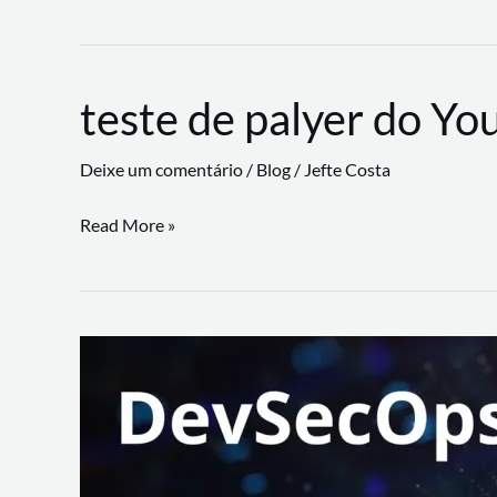
CLI
revoluciona
fluxos
teste de palyer do Yo
de
trabalho
Deixe um comentário
/
Blog
/
Jefte Costa
com
suporte
teste
Read More »
a
de
workflows
palyer
triangulares
do
Youtube
Lance
Rural