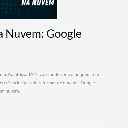
na Nuvem: Google
vem. Ao utilizar IAM, você pode controlar quem tem
 as três principais plataformas de nuvem – Google
 em nuvem.