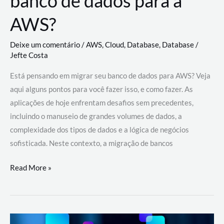
banco de dados para a
AWS?
Deixe um comentário
/
AWS
,
Cloud
,
Database
,
Database
/
Jefte Costa
Está pensando em migrar seu banco de dados para AWS? Veja
aqui alguns pontos para você fazer isso, e como fazer. As
aplicações de hoje enfrentam desafios sem precedentes,
incluindo o manuseio de grandes volumes de dados, a
complexidade dos tipos de dados e a lógica de negócios
sofisticada. Neste contexto, a migração de bancos
Por
Read More »
que
migrar
meu
banco