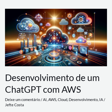
e
Acesso
(IAM)
na
Nuvem:
Google
Cloud,
AWS
e
Azure
Desenvolvimento de um
ChatGPT com AWS
Deixe um comentário
/
AI
,
AWS
,
Cloud
,
Desenvolvimento
,
IA
/
Jefte Costa