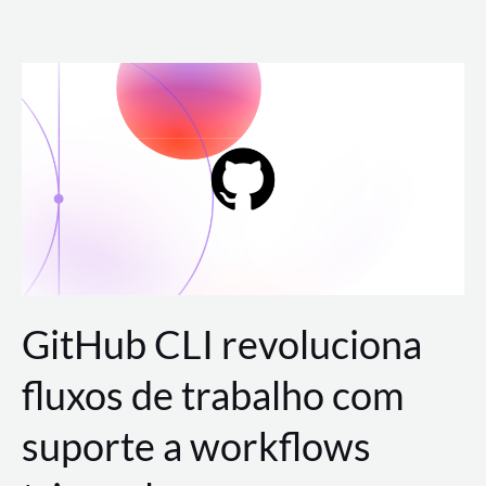
Ir
para
o
conteúdo
GitHub CLI revoluciona
fluxos de trabalho com
suporte a workflows