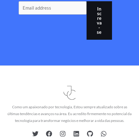
In
sc
re
va
-
se
Como um apaixonado por tecnologia, Estou sempre atualizado sobre as
últimas tendências e avanços na área. Eu acredito firmemente no potencial da
tecnologia para transformar negócios e melhorar a vida das pessoas.