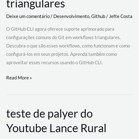
triangulares
Deixe um comentário
/
Desenvolvimento
,
Github
/
Jefte Costa
O GitHub CLI agora oferece suporte aprimorado para
configurações comuns do Git em workflows triangulares.
Descubra o que são esses workflows, como funcionam e como
configurá-los em seus projetos. Aprenda também como
aproveitar esses recursos usando o GitHub CLI.
GitHub
Read More »
CLI
revoluciona
fluxos
teste de palyer do
de
trabalho
Youtube Lance Rural
com
suporte