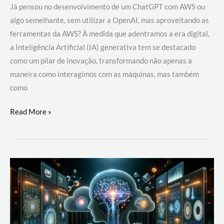
Já pensou no desenvolvimento de um ChatGPT com AWS ou
algo semelhante, sem utilizar a OpenAI, mas aproveitando as
ferramentas da AWS? À medida que adentramos a era digital,
a Inteligência Artificial (IA) generativa tem se destacado
como um pilar de inovação, transformando não apenas a
maneira como interagimos com as máquinas, mas também
como
Desenvolvimento
Read More »
de
um
ChatGPT
com
AWS