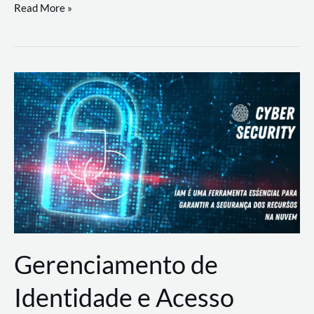
DevSecOps
Read More »
na
Prática:
Integrando
Desenvolvimento,
Segurança
e
Operações
Gerenciamento de
Identidade e Acesso