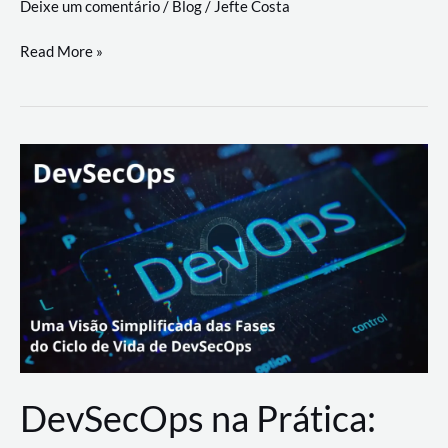
Deixe um comentário
/
Blog
/
Jefte Costa
a
workflows
teste
Read More »
triangulares
de
palyer
do
Youtube
Lance
Rural
DevSecOps na Prática: