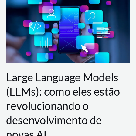
de
dados
para
a
AWS?
Large Language Models
(LLMs): como eles estão
revolucionando o
desenvolvimento de
novas AI