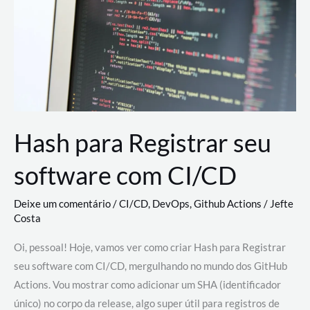
estão
revolucionando
o
desenvolvimento
de
novas
AI
Hash para Registrar seu
software com CI/CD
Deixe um comentário
/
CI/CD
,
DevOps
,
Github Actions
/
Jefte
Costa
Oi, pessoal! Hoje, vamos ver como criar Hash para Registrar
seu software com CI/CD, mergulhando no mundo dos GitHub
Actions. Vou mostrar como adicionar um SHA (identificador
único) no corpo da release, algo super útil para registros de