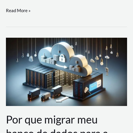
Utilizando
Read More »
as
Soluções
de
IA
Generativa
na
AWS
Por que migrar meu