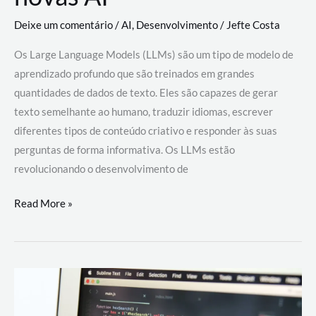
Deixe um comentário
/
AI
,
Desenvolvimento
/
Jefte Costa
Os Large Language Models (LLMs) são um tipo de modelo de
aprendizado profundo que são treinados em grandes
quantidades de dados de texto. Eles são capazes de gerar
texto semelhante ao humano, traduzir idiomas, escrever
diferentes tipos de conteúdo criativo e responder às suas
perguntas de forma informativa. Os LLMs estão
revolucionando o desenvolvimento de
Large
Read More »
Language
Models
(LLMs):
como
eles