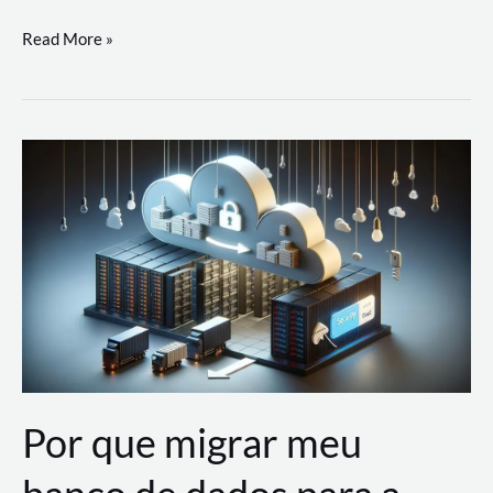
Utilizando
Read More »
as
Soluções
de
IA
Generativa
na
AWS
Por que migrar meu