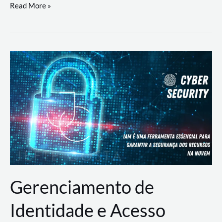
DevSecOps
Read More »
na
Prática:
Integrando
Desenvolvimento,
Segurança
e
Operações
Gerenciamento de
Identidade e Acesso