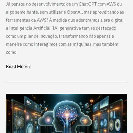
Já pensou no desenvolvimento de um ChatGPT com AWS ou
algo semelhante, sem utilizar a OpenAI, mas aproveitando as
ferramentas da AWS? À medida que adentramos a era digital,
a Inteligência Artificial (IA) generativa tem se destacado
como um pilar de inovação, transformando não apenas a
maneira como interagimos com as máquinas, mas também
como
Desenvolvimento
Read More »
de
um
ChatGPT
com
AWS