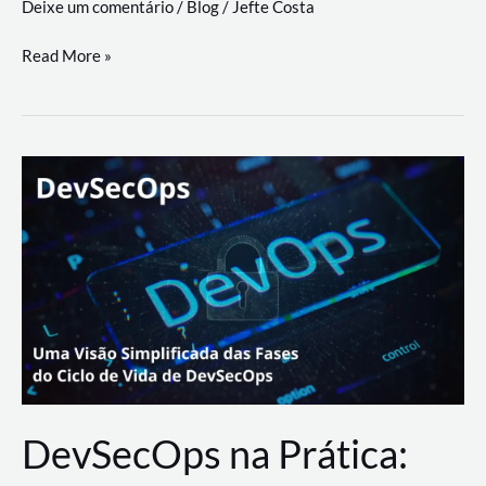
Deixe um comentário
/
Blog
/
Jefte Costa
a
workflows
teste
Read More »
triangulares
de
palyer
do
Youtube
Lance
Rural
DevSecOps na Prática: