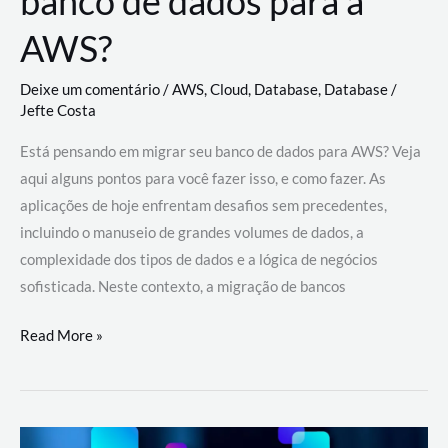
banco de dados para a
AWS?
Deixe um comentário
/
AWS
,
Cloud
,
Database
,
Database
/
Jefte Costa
Está pensando em migrar seu banco de dados para AWS? Veja
aqui alguns pontos para você fazer isso, e como fazer. As
aplicações de hoje enfrentam desafios sem precedentes,
incluindo o manuseio de grandes volumes de dados, a
complexidade dos tipos de dados e a lógica de negócios
sofisticada. Neste contexto, a migração de bancos
Por
Read More »
que
migrar
meu
banco