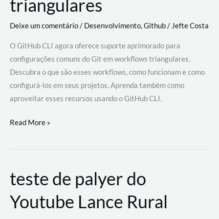
triangulares
Deixe um comentário
/
Desenvolvimento
,
Github
/
Jefte Costa
O GitHub CLI agora oferece suporte aprimorado para
configurações comuns do Git em workflows triangulares.
Descubra o que são esses workflows, como funcionam e como
configurá-los em seus projetos. Aprenda também como
aproveitar esses recursos usando o GitHub CLI.
GitHub
Read More »
CLI
revoluciona
fluxos
teste de palyer do
de
trabalho
Youtube Lance Rural
com
suporte