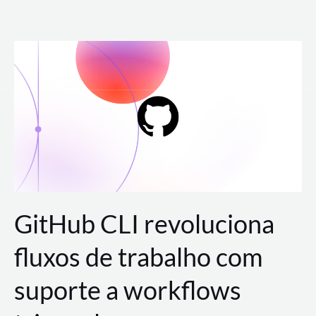
Ir
para
o
conteúdo
GitHub CLI revoluciona
fluxos de trabalho com
suporte a workflows