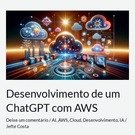
e
Acesso
(IAM)
na
Nuvem:
Google
Cloud,
AWS
e
Azure
Desenvolvimento de um
ChatGPT com AWS
Deixe um comentário
/
AI
,
AWS
,
Cloud
,
Desenvolvimento
,
IA
/
Jefte Costa