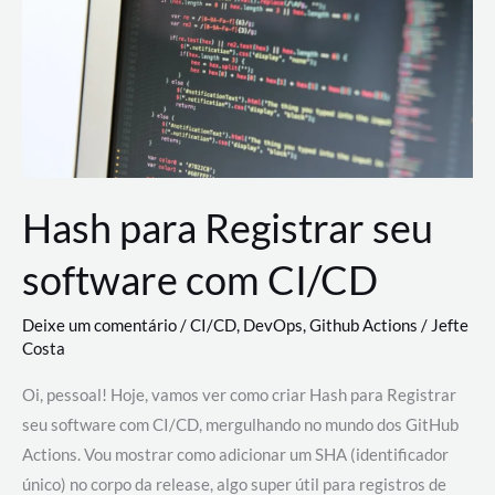
estão
revolucionando
o
desenvolvimento
de
novas
AI
Hash para Registrar seu
software com CI/CD
Deixe um comentário
/
CI/CD
,
DevOps
,
Github Actions
/
Jefte
Costa
Oi, pessoal! Hoje, vamos ver como criar Hash para Registrar
seu software com CI/CD, mergulhando no mundo dos GitHub
Actions. Vou mostrar como adicionar um SHA (identificador
único) no corpo da release, algo super útil para registros de