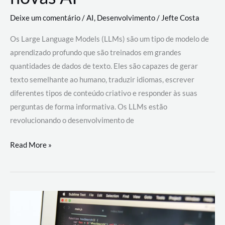
Deixe um comentário
/
AI
,
Desenvolvimento
/
Jefte Costa
Os Large Language Models (LLMs) são um tipo de modelo de
aprendizado profundo que são treinados em grandes
quantidades de dados de texto. Eles são capazes de gerar
texto semelhante ao humano, traduzir idiomas, escrever
diferentes tipos de conteúdo criativo e responder às suas
perguntas de forma informativa. Os LLMs estão
revolucionando o desenvolvimento de
Large
Read More »
Language
Models
(LLMs):
como
eles