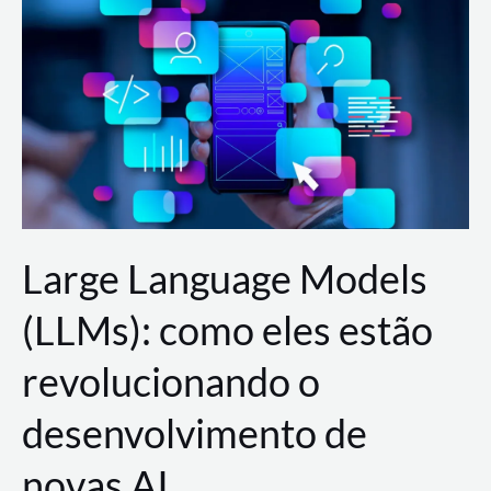
de
dados
para
a
AWS?
Large Language Models
(LLMs): como eles estão
revolucionando o
desenvolvimento de
novas AI