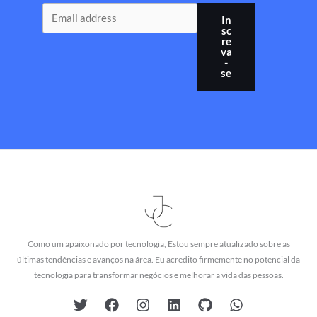
In
sc
re
va
-
se
Como um apaixonado por tecnologia, Estou sempre atualizado sobre as
últimas tendências e avanços na área. Eu acredito firmemente no potencial da
tecnologia para transformar negócios e melhorar a vida das pessoas.