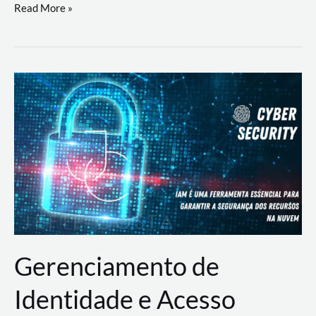
DevSecOps
Read More »
na
Prática:
Integrando
Desenvolvimento,
Segurança
e
Operações
Gerenciamento de
Identidade e Acesso