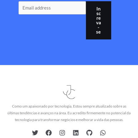
In
sc
re
va
-
se
Como um apaixonado por tecnologia, Estou sempre atualizado sobre as
últimas tendências e avanços na área. Eu acredito firmemente no potencial da
tecnologia para transformar negócios e melhorar a vida das pessoas.