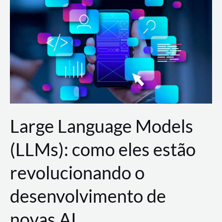
de
dados
para
a
AWS?
Large Language Models
(LLMs): como eles estão
revolucionando o
desenvolvimento de
novas AI