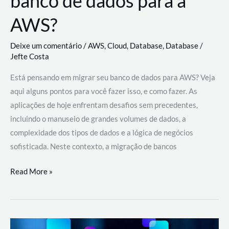
banco de dados para a
AWS?
Deixe um comentário
/
AWS
,
Cloud
,
Database
,
Database
/
Jefte Costa
Está pensando em migrar seu banco de dados para AWS? Veja
aqui alguns pontos para você fazer isso, e como fazer. As
aplicações de hoje enfrentam desafios sem precedentes,
incluindo o manuseio de grandes volumes de dados, a
complexidade dos tipos de dados e a lógica de negócios
sofisticada. Neste contexto, a migração de bancos
Por
Read More »
que
migrar
meu
banco