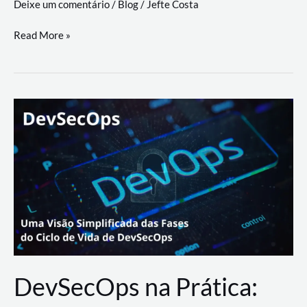
Deixe um comentário
/
Blog
/
Jefte Costa
a
workflows
teste
Read More »
triangulares
de
palyer
do
Youtube
Lance
Rural
DevSecOps na Prática: