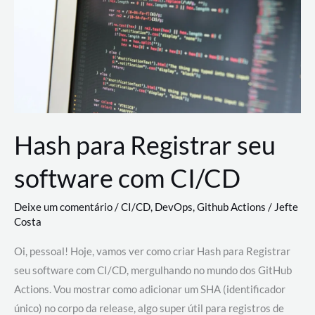
estão
revolucionando
o
desenvolvimento
de
novas
AI
Hash para Registrar seu
software com CI/CD
Deixe um comentário
/
CI/CD
,
DevOps
,
Github Actions
/
Jefte
Costa
Oi, pessoal! Hoje, vamos ver como criar Hash para Registrar
seu software com CI/CD, mergulhando no mundo dos GitHub
Actions. Vou mostrar como adicionar um SHA (identificador
único) no corpo da release, algo super útil para registros de