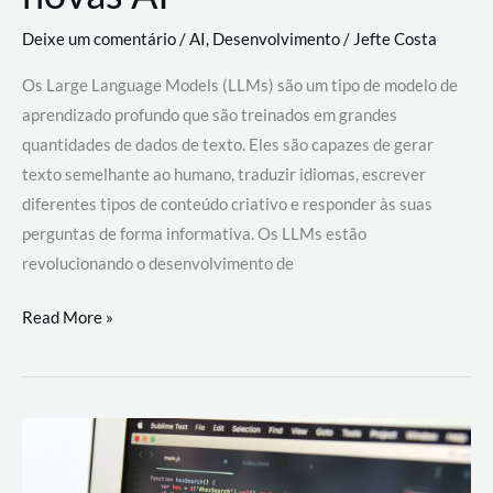
Deixe um comentário
/
AI
,
Desenvolvimento
/
Jefte Costa
Os Large Language Models (LLMs) são um tipo de modelo de
aprendizado profundo que são treinados em grandes
quantidades de dados de texto. Eles são capazes de gerar
texto semelhante ao humano, traduzir idiomas, escrever
diferentes tipos de conteúdo criativo e responder às suas
perguntas de forma informativa. Os LLMs estão
revolucionando o desenvolvimento de
Large
Read More »
Language
Models
(LLMs):
como
eles