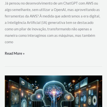
Já pensou no desenvolvimento de um ChatGPT com AWS ou
algo semelhante, sem utilizar a OpenAI, mas aproveitando as
ferramentas da AWS? À medida que adentramos a era digital,
a Inteligência Artificial (IA) generativa tem se destacado
como um pilar de inovação, transformando não apenas a
maneira como interagimos com as máquinas, mas também
como
Desenvolvimento
Read More »
de
um
ChatGPT
com
AWS