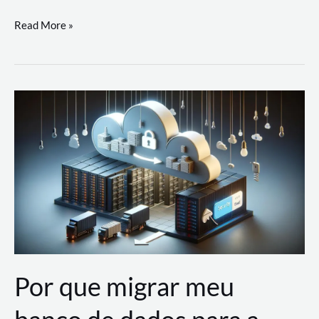
Utilizando
Read More »
as
Soluções
de
IA
Generativa
na
AWS
Por que migrar meu