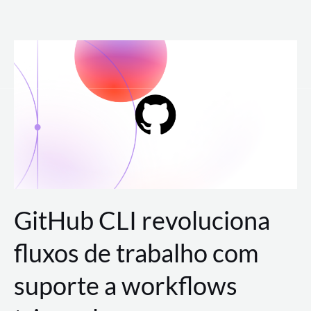
Ir
para
o
conteúdo
GitHub CLI revoluciona
fluxos de trabalho com
suporte a workflows