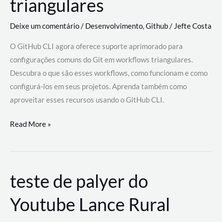
triangulares
Deixe um comentário
/
Desenvolvimento
,
Github
/
Jefte Costa
O GitHub CLI agora oferece suporte aprimorado para
configurações comuns do Git em workflows triangulares.
Descubra o que são esses workflows, como funcionam e como
configurá-los em seus projetos. Aprenda também como
aproveitar esses recursos usando o GitHub CLI.
GitHub
Read More »
CLI
revoluciona
fluxos
teste de palyer do
de
trabalho
Youtube Lance Rural
com
suporte