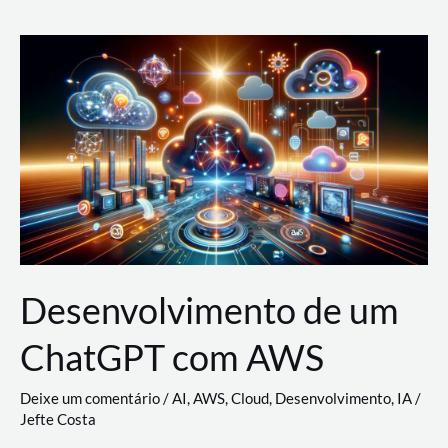
e
Acesso
(IAM)
na
Nuvem:
Google
Cloud,
AWS
e
Azure
Desenvolvimento de um
ChatGPT com AWS
Deixe um comentário
/
AI
,
AWS
,
Cloud
,
Desenvolvimento
,
IA
/
Jefte Costa