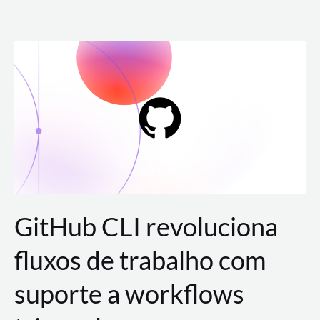
Ir
para
o
conteúdo
GitHub CLI revoluciona
fluxos de trabalho com
suporte a workflows