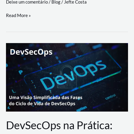
Deixe um comentário
/
Blog
/
Jefte Costa
a
workflows
teste
Read More »
triangulares
de
palyer
do
Youtube
Lance
Rural
DevSecOps na Prática: