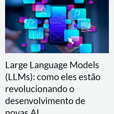
de
dados
para
a
AWS?
Large Language Models
(LLMs): como eles estão
revolucionando o
desenvolvimento de
novas AI