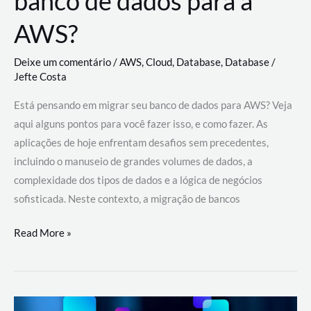
banco de dados para a
AWS?
Deixe um comentário
/
AWS
,
Cloud
,
Database
,
Database
/
Jefte Costa
Está pensando em migrar seu banco de dados para AWS? Veja
aqui alguns pontos para você fazer isso, e como fazer. As
aplicações de hoje enfrentam desafios sem precedentes,
incluindo o manuseio de grandes volumes de dados, a
complexidade dos tipos de dados e a lógica de negócios
sofisticada. Neste contexto, a migração de bancos
Por
Read More »
que
migrar
meu
banco