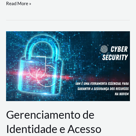
DevSecOps
Read More »
na
Prática:
Integrando
Desenvolvimento,
Segurança
e
Operações
Gerenciamento de
Identidade e Acesso