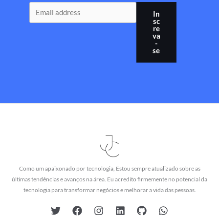
In
sc
re
va
-
se
Como um apaixonado por tecnologia, Estou sempre atualizado sobre as
últimas tendências e avanços na área. Eu acredito firmemente no potencial da
tecnologia para transformar negócios e melhorar a vida das pessoas.