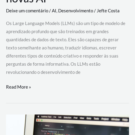
Deixe um comentário
/
AI
,
Desenvolvimento
/
Jefte Costa
Os Large Language Models (LLMs) são um tipo de modelo de
aprendizado profundo que são treinados em grandes
quantidades de dados de texto. Eles são capazes de gerar
texto semelhante ao humano, traduzir idiomas, escrever
diferentes tipos de conteúdo criativo e responder às suas
perguntas de forma informativa. Os LLMs estão
revolucionando o desenvolvimento de
Large
Read More »
Language
Models
(LLMs):
como
eles