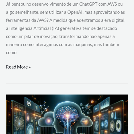
Já pensou no desenvolvimento de um ChatGPT com AWS ou
algo semelhante, sem utilizar a OpenAI, mas aproveitando as
ferramentas da AWS? À medida que adentramos a era digital,
a Inteligência Artificial (IA) generativa tem se destacado
como um pilar de inovação, transformando não apenas a
maneira como interagimos com as máquinas, mas também
como
Desenvolvimento
Read More »
de
um
ChatGPT
com
AWS