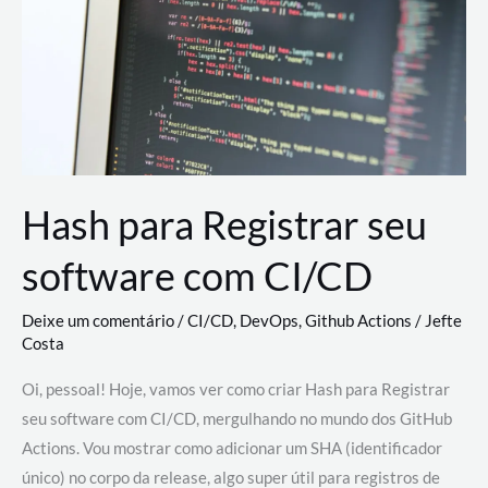
estão
revolucionando
o
desenvolvimento
de
novas
AI
Hash para Registrar seu
software com CI/CD
Deixe um comentário
/
CI/CD
,
DevOps
,
Github Actions
/
Jefte
Costa
Oi, pessoal! Hoje, vamos ver como criar Hash para Registrar
seu software com CI/CD, mergulhando no mundo dos GitHub
Actions. Vou mostrar como adicionar um SHA (identificador
único) no corpo da release, algo super útil para registros de