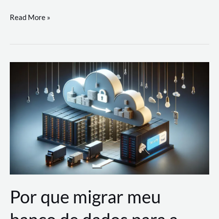
Utilizando
Read More »
as
Soluções
de
IA
Generativa
na
AWS
Por que migrar meu