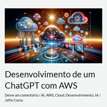
e
Acesso
(IAM)
na
Nuvem:
Google
Cloud,
AWS
e
Azure
Desenvolvimento de um
ChatGPT com AWS
Deixe um comentário
/
AI
,
AWS
,
Cloud
,
Desenvolvimento
,
IA
/
Jefte Costa