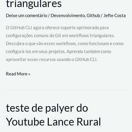
triangulares
Deixe um comentário
/
Desenvolvimento
,
Github
/
Jefte Costa
O GitHub CLI agora oferece suporte aprimorado para
configurações comuns do Git em workflows triangulares.
Descubra o que são esses workflows, como funcionam e como
configurá-los em seus projetos. Aprenda também como
aproveitar esses recursos usando o GitHub CLI.
GitHub
Read More »
CLI
revoluciona
fluxos
teste de palyer do
de
trabalho
Youtube Lance Rural
com
suporte