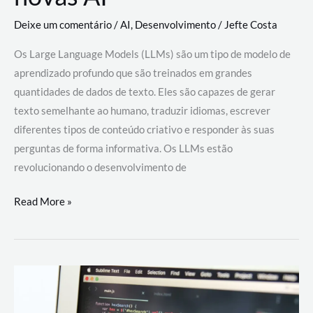
Deixe um comentário
/
AI
,
Desenvolvimento
/
Jefte Costa
Os Large Language Models (LLMs) são um tipo de modelo de
aprendizado profundo que são treinados em grandes
quantidades de dados de texto. Eles são capazes de gerar
texto semelhante ao humano, traduzir idiomas, escrever
diferentes tipos de conteúdo criativo e responder às suas
perguntas de forma informativa. Os LLMs estão
revolucionando o desenvolvimento de
Large
Read More »
Language
Models
(LLMs):
como
eles