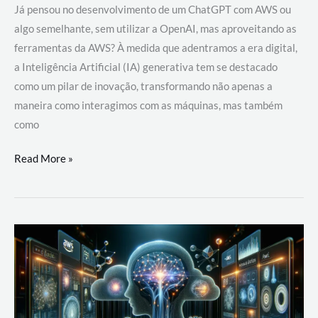
Já pensou no desenvolvimento de um ChatGPT com AWS ou
algo semelhante, sem utilizar a OpenAI, mas aproveitando as
ferramentas da AWS? À medida que adentramos a era digital,
a Inteligência Artificial (IA) generativa tem se destacado
como um pilar de inovação, transformando não apenas a
maneira como interagimos com as máquinas, mas também
como
Desenvolvimento
Read More »
de
um
ChatGPT
com
AWS