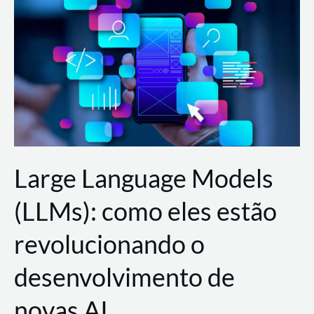
de
dados
para
a
AWS?
Large Language Models
(LLMs): como eles estão
revolucionando o
desenvolvimento de
novas AI