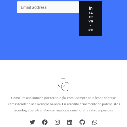
In
sc
re
va
-
se
Como um apaixonado por tecnologia, Estou sempre atualizado sobre as
últimas tendências e avanços na área. Eu acredito firmemente no potencial da
tecnologia para transformar negócios e melhorar a vida das pessoas.