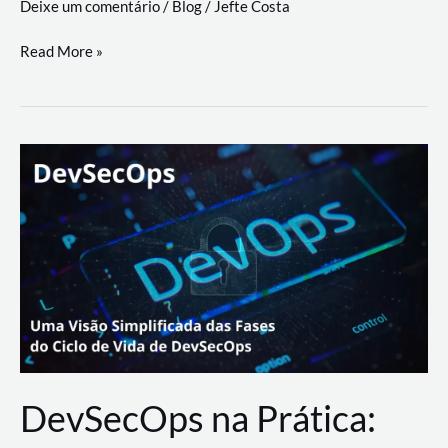
Deixe um comentário
/
Blog
/
Jefte Costa
a
workflows
teste
Read More »
triangulares
de
palyer
do
Youtube
Lance
Rural
DevSecOps na Prática: