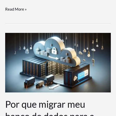
Utilizando
Read More »
as
Soluções
de
IA
Generativa
na
AWS
Por que migrar meu