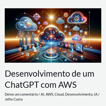
e
Acesso
(IAM)
na
Nuvem:
Google
Cloud,
AWS
e
Azure
Desenvolvimento de um
ChatGPT com AWS
Deixe um comentário
/
AI
,
AWS
,
Cloud
,
Desenvolvimento
,
IA
/
Jefte Costa