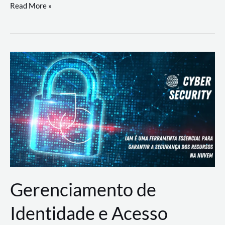
DevSecOps
Read More »
na
Prática:
Integrando
Desenvolvimento,
Segurança
e
Operações
Gerenciamento de
Identidade e Acesso