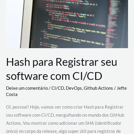
estão
revolucionando
o
desenvolvimento
de
novas
AI
Hash para Registrar seu
software com CI/CD
Deixe um comentário
/
CI/CD
,
DevOps
,
Github Actions
/
Jefte
Costa
Oi, pessoal! Hoje, vamos ver como criar Hash para Registrar
seu software com CI/CD, mergulhando no mundo dos GitHub
Actions. Vou mostrar como adicionar um SHA (identificador
único) no corpo da release, algo super útil para registros de