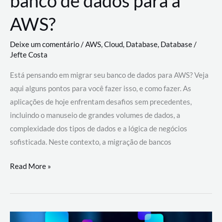
banco de dados para a
AWS?
Deixe um comentário
/
AWS
,
Cloud
,
Database
,
Database
/
Jefte Costa
Está pensando em migrar seu banco de dados para AWS? Veja
aqui alguns pontos para você fazer isso, e como fazer. As
aplicações de hoje enfrentam desafios sem precedentes,
incluindo o manuseio de grandes volumes de dados, a
complexidade dos tipos de dados e a lógica de negócios
sofisticada. Neste contexto, a migração de bancos
Por
Read More »
que
migrar
meu
banco