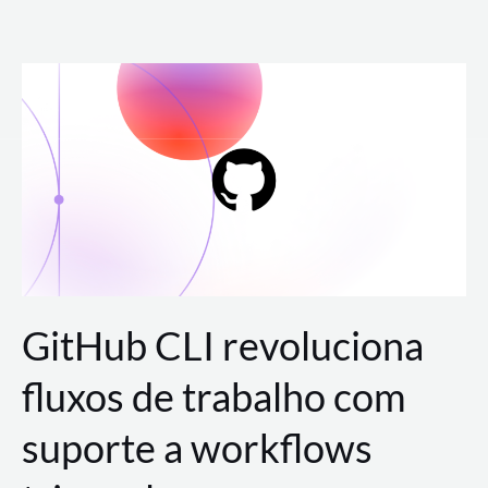
Ir
para
o
conteúdo
GitHub CLI revoluciona
fluxos de trabalho com
suporte a workflows