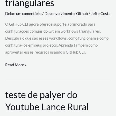
triangulares
Deixe um comentário
/
Desenvolvimento
,
Github
/
Jefte Costa
O GitHub CLI agora oferece suporte aprimorado para
configurações comuns do Git em workflows triangulares.
Descubra o que são esses workflows, como funcionam e como
configurá-los em seus projetos. Aprenda também como
aproveitar esses recursos usando o GitHub CLI.
GitHub
Read More »
CLI
revoluciona
fluxos
teste de palyer do
de
trabalho
Youtube Lance Rural
com
suporte