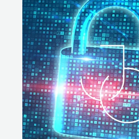
e
Operações