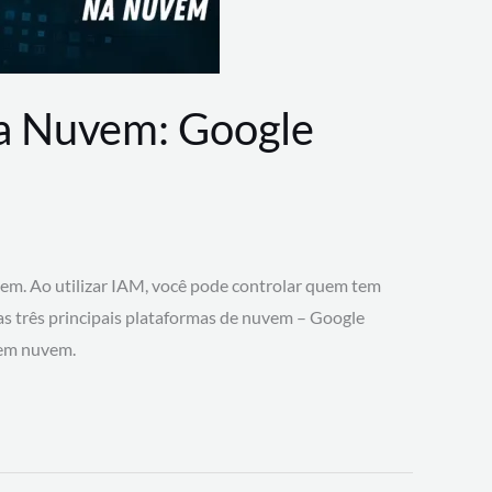
na Nuvem: Google
vem. Ao utilizar IAM, você pode controlar quem tem
 as três principais plataformas de nuvem – Google
 em nuvem.