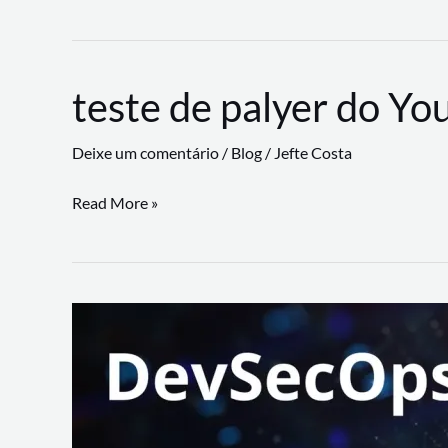
CLI
revoluciona
fluxos
teste de palyer do Yo
de
trabalho
Deixe um comentário
/
Blog
/
Jefte Costa
com
suporte
teste
Read More »
a
de
workflows
palyer
triangulares
do
Youtube
Lance
Rural