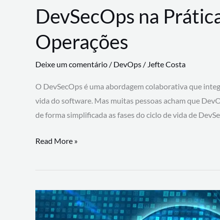
DevSecOps na Prática
Operações
Deixe um comentário
/
DevOps
/
Jefte Costa
O DevSecOps é uma abordagem colaborativa que integra
vida do software. Mas muitas pessoas acham que DevO
de forma simplificada as fases do ciclo de vida de Dev
DevSecOps
Read More »
na
Prática:
Integrando
Desenvolvimento,
Segurança