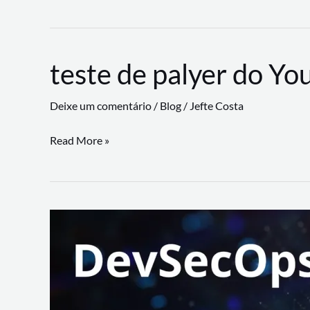
CLI
revoluciona
fluxos
teste de palyer do Yo
de
trabalho
Deixe um comentário
/
Blog
/
Jefte Costa
com
suporte
teste
Read More »
a
de
workflows
palyer
triangulares
do
Youtube
Lance
Rural