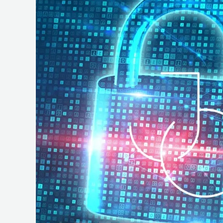
e
Operações