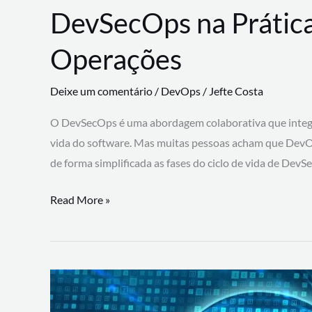
DevSecOps na Prática
Operações
Deixe um comentário
/
DevOps
/
Jefte Costa
O DevSecOps é uma abordagem colaborativa que integra
vida do software. Mas muitas pessoas acham que DevO
de forma simplificada as fases do ciclo de vida de Dev
DevSecOps
Read More »
na
Prática:
Integrando
Desenvolvimento,
Segurança