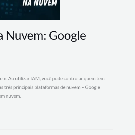
na Nuvem: Google
vem. Ao utilizar IAM, você pode controlar quem tem
 as três principais plataformas de nuvem – Google
 em nuvem.