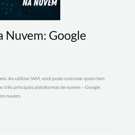
na Nuvem: Google
vem. Ao utilizar IAM, você pode controlar quem tem
 as três principais plataformas de nuvem – Google
 em nuvem.