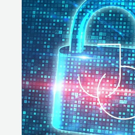
e
Operações