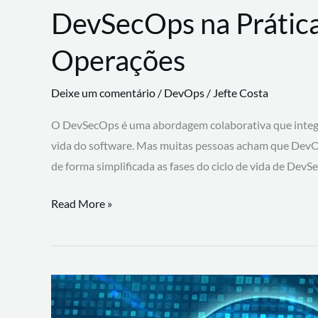
DevSecOps na Prática
Operações
Deixe um comentário
/
DevOps
/
Jefte Costa
O DevSecOps é uma abordagem colaborativa que integra
vida do software. Mas muitas pessoas acham que DevO
de forma simplificada as fases do ciclo de vida de Dev
DevSecOps
Read More »
na
Prática:
Integrando
Desenvolvimento,
Segurança