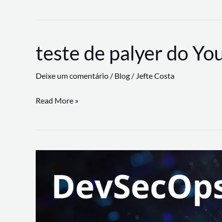
CLI
revoluciona
fluxos
teste de palyer do Yo
de
trabalho
Deixe um comentário
/
Blog
/
Jefte Costa
com
suporte
teste
Read More »
a
de
workflows
palyer
triangulares
do
Youtube
Lance
Rural