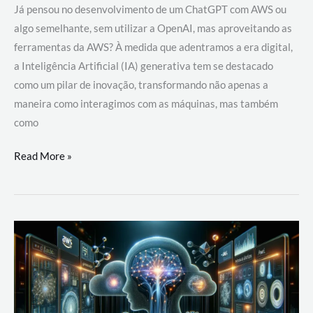
Já pensou no desenvolvimento de um ChatGPT com AWS ou
algo semelhante, sem utilizar a OpenAI, mas aproveitando as
ferramentas da AWS? À medida que adentramos a era digital,
a Inteligência Artificial (IA) generativa tem se destacado
como um pilar de inovação, transformando não apenas a
maneira como interagimos com as máquinas, mas também
como
Desenvolvimento
Read More »
de
um
ChatGPT
com
AWS