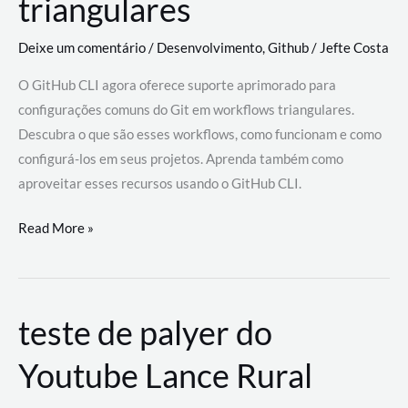
triangulares
Deixe um comentário
/
Desenvolvimento
,
Github
/
Jefte Costa
O GitHub CLI agora oferece suporte aprimorado para
configurações comuns do Git em workflows triangulares.
Descubra o que são esses workflows, como funcionam e como
configurá-los em seus projetos. Aprenda também como
aproveitar esses recursos usando o GitHub CLI.
GitHub
Read More »
CLI
revoluciona
fluxos
teste de palyer do
de
trabalho
Youtube Lance Rural
com
suporte