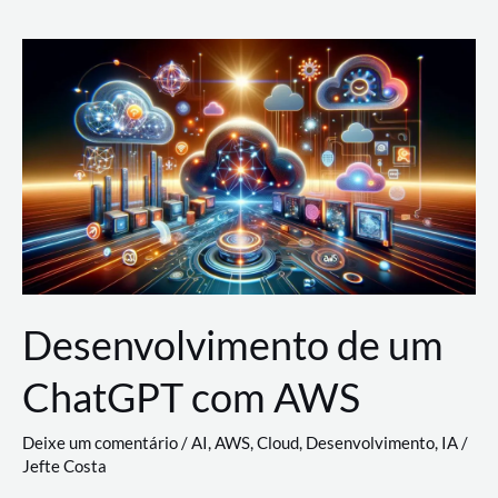
e
Acesso
(IAM)
na
Nuvem:
Google
Cloud,
AWS
e
Azure
Desenvolvimento de um
ChatGPT com AWS
Deixe um comentário
/
AI
,
AWS
,
Cloud
,
Desenvolvimento
,
IA
/
Jefte Costa