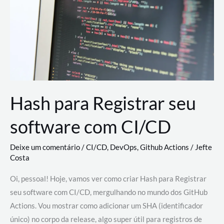
estão
revolucionando
o
desenvolvimento
de
novas
AI
Hash para Registrar seu
software com CI/CD
Deixe um comentário
/
CI/CD
,
DevOps
,
Github Actions
/
Jefte
Costa
Oi, pessoal! Hoje, vamos ver como criar Hash para Registrar
seu software com CI/CD, mergulhando no mundo dos GitHub
Actions. Vou mostrar como adicionar um SHA (identificador
único) no corpo da release, algo super útil para registros de