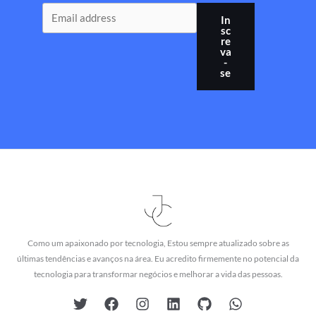
In
sc
re
va
-
se
Como um apaixonado por tecnologia, Estou sempre atualizado sobre as
últimas tendências e avanços na área. Eu acredito firmemente no potencial da
tecnologia para transformar negócios e melhorar a vida das pessoas.