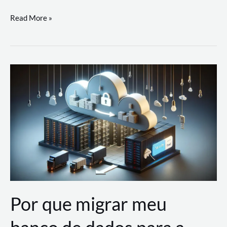
Utilizando
Read More »
as
Soluções
de
IA
Generativa
na
AWS
Por que migrar meu