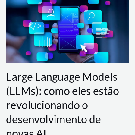
de
dados
para
a
AWS?
Large Language Models
(LLMs): como eles estão
revolucionando o
desenvolvimento de
novas AI