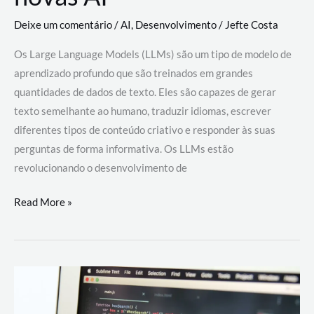
Deixe um comentário
/
AI
,
Desenvolvimento
/
Jefte Costa
Os Large Language Models (LLMs) são um tipo de modelo de
aprendizado profundo que são treinados em grandes
quantidades de dados de texto. Eles são capazes de gerar
texto semelhante ao humano, traduzir idiomas, escrever
diferentes tipos de conteúdo criativo e responder às suas
perguntas de forma informativa. Os LLMs estão
revolucionando o desenvolvimento de
Large
Read More »
Language
Models
(LLMs):
como
eles