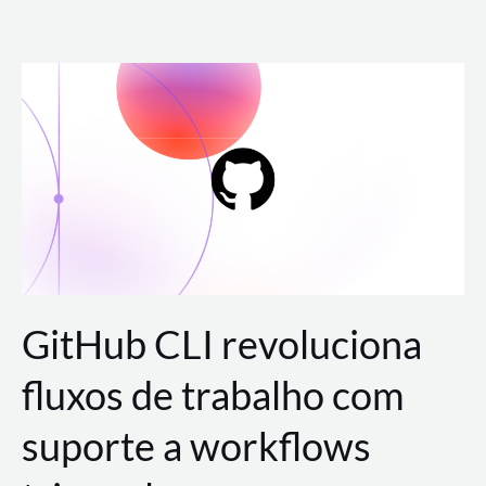
Ir
para
o
conteúdo
GitHub CLI revoluciona
fluxos de trabalho com
suporte a workflows