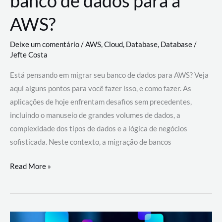
banco de dados para a
AWS?
Deixe um comentário
/
AWS
,
Cloud
,
Database
,
Database
/
Jefte Costa
Está pensando em migrar seu banco de dados para AWS? Veja
aqui alguns pontos para você fazer isso, e como fazer. As
aplicações de hoje enfrentam desafios sem precedentes,
incluindo o manuseio de grandes volumes de dados, a
complexidade dos tipos de dados e a lógica de negócios
sofisticada. Neste contexto, a migração de bancos
Por
Read More »
que
migrar
meu
banco