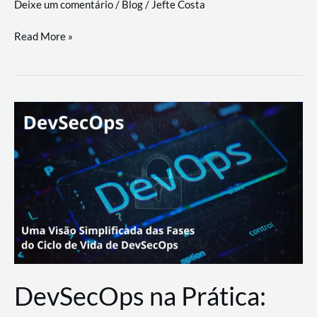
Deixe um comentário
/
Blog
/
Jefte Costa
a
workflows
teste
Read More »
triangulares
de
palyer
do
Youtube
Lance
Rural
DevSecOps na Prática: