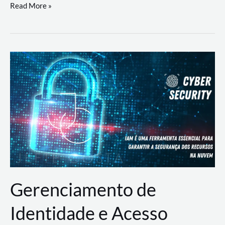
DevSecOps
Read More »
na
Prática:
Integrando
Desenvolvimento,
Segurança
e
Operações
Gerenciamento de
Identidade e Acesso