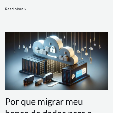
Utilizando
Read More »
as
Soluções
de
IA
Generativa
na
AWS
Por que migrar meu