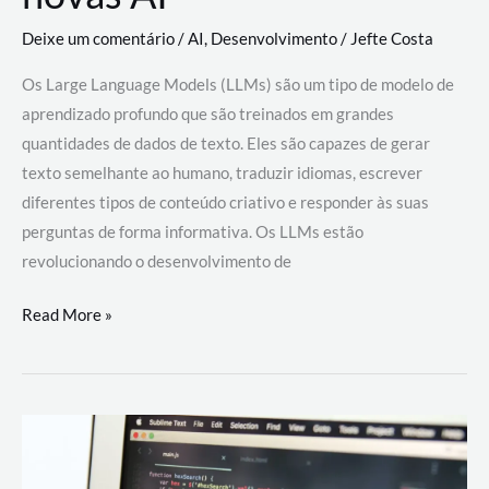
Deixe um comentário
/
AI
,
Desenvolvimento
/
Jefte Costa
Os Large Language Models (LLMs) são um tipo de modelo de
aprendizado profundo que são treinados em grandes
quantidades de dados de texto. Eles são capazes de gerar
texto semelhante ao humano, traduzir idiomas, escrever
diferentes tipos de conteúdo criativo e responder às suas
perguntas de forma informativa. Os LLMs estão
revolucionando o desenvolvimento de
Large
Read More »
Language
Models
(LLMs):
como
eles