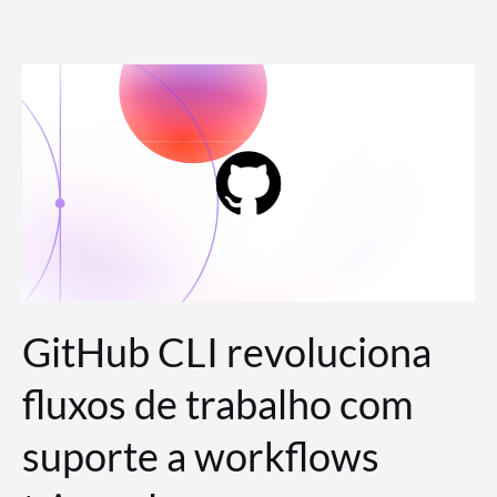
Ir
para
o
conteúdo
GitHub CLI revoluciona
fluxos de trabalho com
suporte a workflows