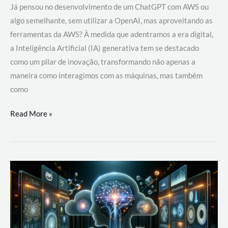
Já pensou no desenvolvimento de um ChatGPT com AWS ou
algo semelhante, sem utilizar a OpenAI, mas aproveitando as
ferramentas da AWS? À medida que adentramos a era digital,
a Inteligência Artificial (IA) generativa tem se destacado
como um pilar de inovação, transformando não apenas a
maneira como interagimos com as máquinas, mas também
como
Desenvolvimento
Read More »
de
um
ChatGPT
com
AWS