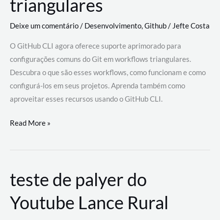
triangulares
Deixe um comentário
/
Desenvolvimento
,
Github
/
Jefte Costa
O GitHub CLI agora oferece suporte aprimorado para
configurações comuns do Git em workflows triangulares.
Descubra o que são esses workflows, como funcionam e como
configurá-los em seus projetos. Aprenda também como
aproveitar esses recursos usando o GitHub CLI.
GitHub
Read More »
CLI
revoluciona
fluxos
teste de palyer do
de
trabalho
Youtube Lance Rural
com
suporte