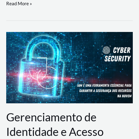
DevSecOps
Read More »
na
Prática:
Integrando
Desenvolvimento,
Segurança
e
Operações
Gerenciamento de
Identidade e Acesso