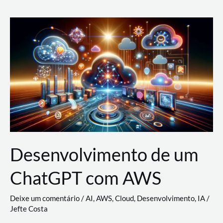
e
Acesso
(IAM)
na
Nuvem:
Google
Cloud,
AWS
e
Azure
Desenvolvimento de um
ChatGPT com AWS
Deixe um comentário
/
AI
,
AWS
,
Cloud
,
Desenvolvimento
,
IA
/
Jefte Costa