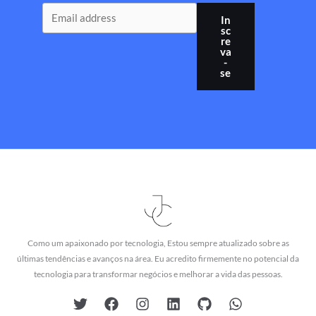
In
sc
re
va
-
se
Como um apaixonado por tecnologia, Estou sempre atualizado sobre as
últimas tendências e avanços na área. Eu acredito firmemente no potencial da
tecnologia para transformar negócios e melhorar a vida das pessoas.