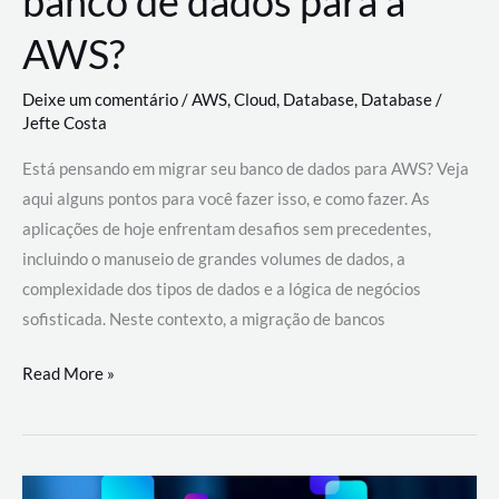
banco de dados para a
AWS?
Deixe um comentário
/
AWS
,
Cloud
,
Database
,
Database
/
Jefte Costa
Está pensando em migrar seu banco de dados para AWS? Veja
aqui alguns pontos para você fazer isso, e como fazer. As
aplicações de hoje enfrentam desafios sem precedentes,
incluindo o manuseio de grandes volumes de dados, a
complexidade dos tipos de dados e a lógica de negócios
sofisticada. Neste contexto, a migração de bancos
Por
Read More »
que
migrar
meu
banco