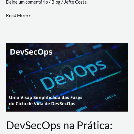
Deixe um comentário
/
Blog
/
Jefte Costa
a
workflows
teste
Read More »
triangulares
de
palyer
do
Youtube
Lance
Rural
DevSecOps na Prática: