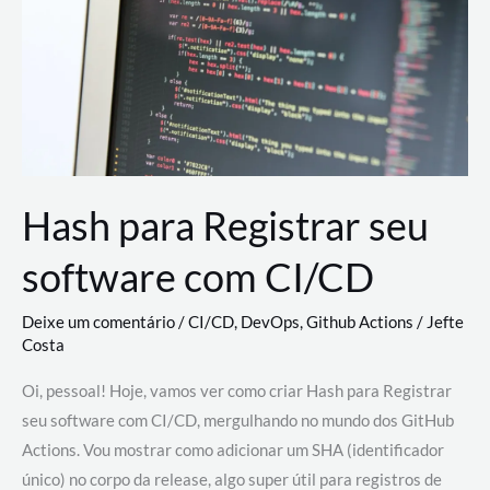
estão
revolucionando
o
desenvolvimento
de
novas
AI
Hash para Registrar seu
software com CI/CD
Deixe um comentário
/
CI/CD
,
DevOps
,
Github Actions
/
Jefte
Costa
Oi, pessoal! Hoje, vamos ver como criar Hash para Registrar
seu software com CI/CD, mergulhando no mundo dos GitHub
Actions. Vou mostrar como adicionar um SHA (identificador
único) no corpo da release, algo super útil para registros de