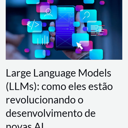
de
dados
para
a
AWS?
Large Language Models
(LLMs): como eles estão
revolucionando o
desenvolvimento de
novas AI