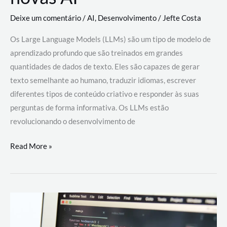
Deixe um comentário
/
AI
,
Desenvolvimento
/
Jefte Costa
Os Large Language Models (LLMs) são um tipo de modelo de
aprendizado profundo que são treinados em grandes
quantidades de dados de texto. Eles são capazes de gerar
texto semelhante ao humano, traduzir idiomas, escrever
diferentes tipos de conteúdo criativo e responder às suas
perguntas de forma informativa. Os LLMs estão
revolucionando o desenvolvimento de
Large
Read More »
Language
Models
(LLMs):
como
eles