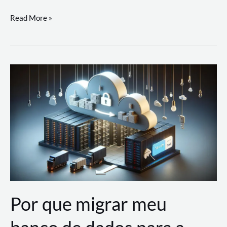
Utilizando
Read More »
as
Soluções
de
IA
Generativa
na
AWS
Por que migrar meu