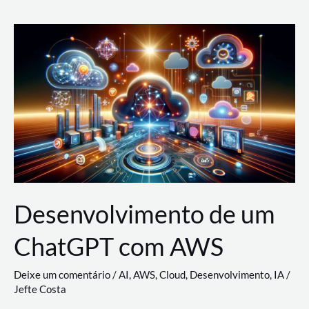
e
Acesso
(IAM)
na
Nuvem:
Google
Cloud,
AWS
e
Azure
Desenvolvimento de um
ChatGPT com AWS
Deixe um comentário
/
AI
,
AWS
,
Cloud
,
Desenvolvimento
,
IA
/
Jefte Costa