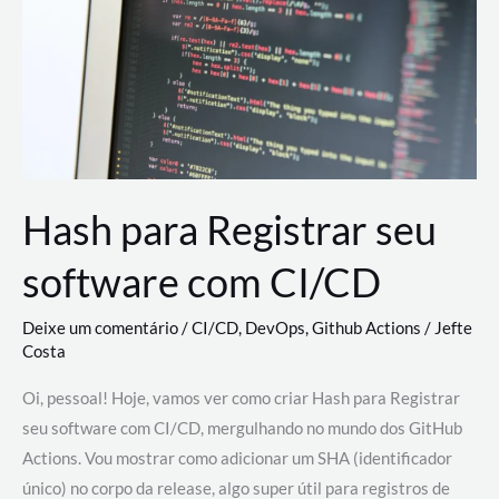
estão
revolucionando
o
desenvolvimento
de
novas
AI
Hash para Registrar seu
software com CI/CD
Deixe um comentário
/
CI/CD
,
DevOps
,
Github Actions
/
Jefte
Costa
Oi, pessoal! Hoje, vamos ver como criar Hash para Registrar
seu software com CI/CD, mergulhando no mundo dos GitHub
Actions. Vou mostrar como adicionar um SHA (identificador
único) no corpo da release, algo super útil para registros de