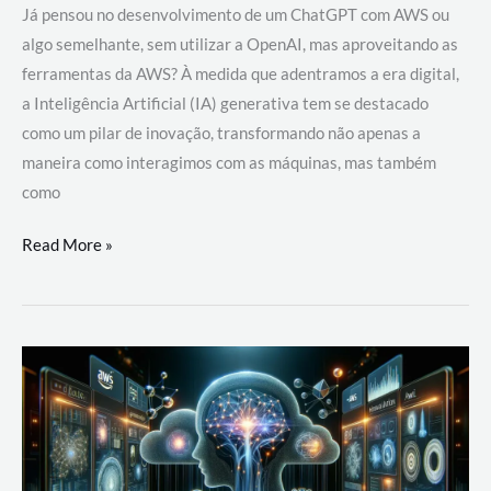
Já pensou no desenvolvimento de um ChatGPT com AWS ou
algo semelhante, sem utilizar a OpenAI, mas aproveitando as
ferramentas da AWS? À medida que adentramos a era digital,
a Inteligência Artificial (IA) generativa tem se destacado
como um pilar de inovação, transformando não apenas a
maneira como interagimos com as máquinas, mas também
como
Desenvolvimento
Read More »
de
um
ChatGPT
com
AWS