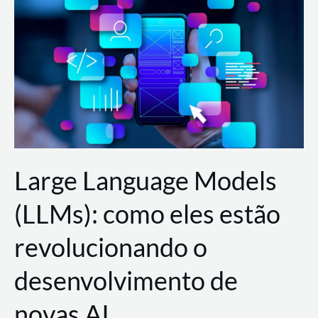
de
dados
para
a
AWS?
Large Language Models
(LLMs): como eles estão
revolucionando o
desenvolvimento de
novas AI