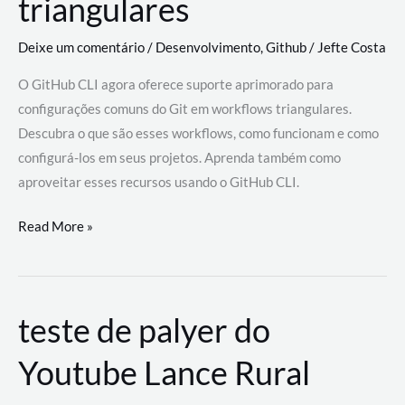
triangulares
Deixe um comentário
/
Desenvolvimento
,
Github
/
Jefte Costa
O GitHub CLI agora oferece suporte aprimorado para
configurações comuns do Git em workflows triangulares.
Descubra o que são esses workflows, como funcionam e como
configurá-los em seus projetos. Aprenda também como
aproveitar esses recursos usando o GitHub CLI.
GitHub
Read More »
CLI
revoluciona
fluxos
teste de palyer do
de
trabalho
Youtube Lance Rural
com
suporte