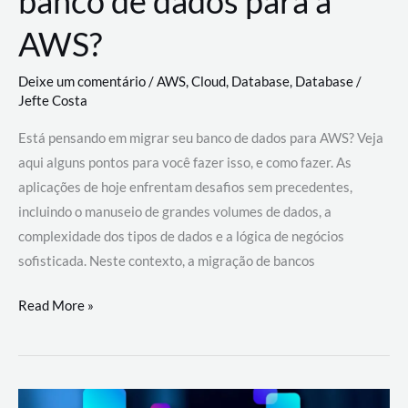
banco de dados para a
AWS?
Deixe um comentário
/
AWS
,
Cloud
,
Database
,
Database
/
Jefte Costa
Está pensando em migrar seu banco de dados para AWS? Veja
aqui alguns pontos para você fazer isso, e como fazer. As
aplicações de hoje enfrentam desafios sem precedentes,
incluindo o manuseio de grandes volumes de dados, a
complexidade dos tipos de dados e a lógica de negócios
sofisticada. Neste contexto, a migração de bancos
Por
Read More »
que
migrar
meu
banco