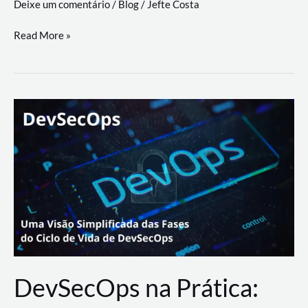
Deixe um comentário
/
Blog
/
Jefte Costa
a
workflows
teste
Read More »
triangulares
de
palyer
do
Youtube
Lance
Rural
DevSecOps na Prática: