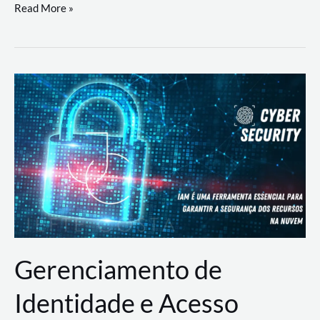
DevSecOps
Read More »
na
Prática:
Integrando
Desenvolvimento,
Segurança
e
Operações
Gerenciamento de
Identidade e Acesso