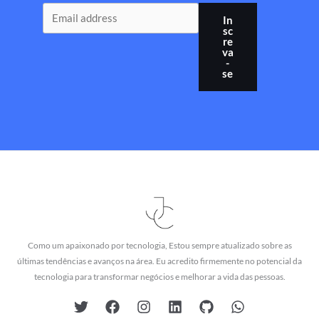
In
sc
re
va
-
se
Como um apaixonado por tecnologia, Estou sempre atualizado sobre as
últimas tendências e avanços na área. Eu acredito firmemente no potencial da
tecnologia para transformar negócios e melhorar a vida das pessoas.