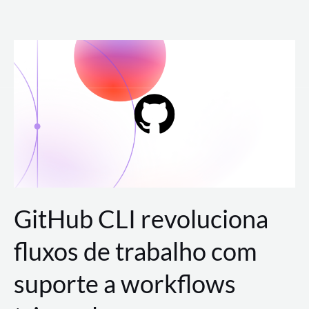
Ir
para
o
conteúdo
GitHub CLI revoluciona
fluxos de trabalho com
suporte a workflows