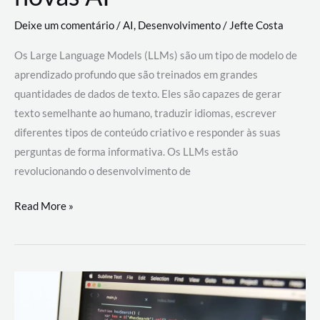
Deixe um comentário
/
AI
,
Desenvolvimento
/
Jefte Costa
Os Large Language Models (LLMs) são um tipo de modelo de
aprendizado profundo que são treinados em grandes
quantidades de dados de texto. Eles são capazes de gerar
texto semelhante ao humano, traduzir idiomas, escrever
diferentes tipos de conteúdo criativo e responder às suas
perguntas de forma informativa. Os LLMs estão
revolucionando o desenvolvimento de
Large
Read More »
Language
Models
(LLMs):
como
eles