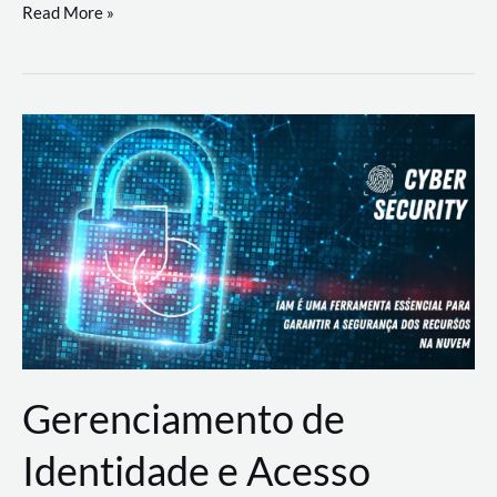
DevSecOps
Read More »
na
Prática:
Integrando
Desenvolvimento,
Segurança
e
Operações
Gerenciamento de
Identidade e Acesso