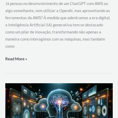
Já pensou no desenvolvimento de um ChatGPT com AWS ou
algo semelhante, sem utilizar a OpenAI, mas aproveitando as
ferramentas da AWS? À medida que adentramos a era digital,
a Inteligência Artificial (IA) generativa tem se destacado
como um pilar de inovação, transformando não apenas a
maneira como interagimos com as máquinas, mas também
como
Desenvolvimento
Read More »
de
um
ChatGPT
com
AWS