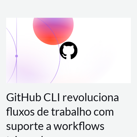
Ir
para
o
conteúdo
GitHub CLI revoluciona
fluxos de trabalho com
suporte a workflows