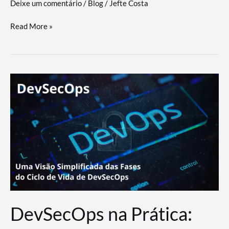
Deixe um comentário
/
Blog
/
Jefte Costa
a
workflows
teste
Read More »
triangulares
de
palyer
do
Youtube
Lance
Rural
DevSecOps na Prática: