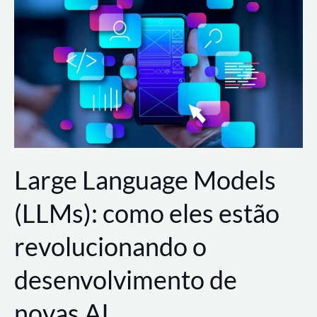
de
dados
para
a
AWS?
Large Language Models
(LLMs): como eles estão
revolucionando o
desenvolvimento de
novas AI