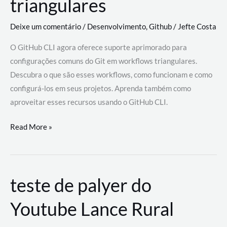
triangulares
Deixe um comentário
/
Desenvolvimento
,
Github
/
Jefte Costa
O GitHub CLI agora oferece suporte aprimorado para
configurações comuns do Git em workflows triangulares.
Descubra o que são esses workflows, como funcionam e como
configurá-los em seus projetos. Aprenda também como
aproveitar esses recursos usando o GitHub CLI.
GitHub
Read More »
CLI
revoluciona
fluxos
teste de palyer do
de
trabalho
Youtube Lance Rural
com
suporte