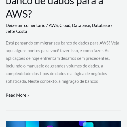
banco de dados para a
AWS?
Deixe um comentário
/
AWS
,
Cloud
,
Database
,
Database
/
Jefte Costa
Está pensando em migrar seu banco de dados para AWS? Veja
aqui alguns pontos para você fazer isso, e como fazer. As
aplicações de hoje enfrentam desafios sem precedentes,
incluindo o manuseio de grandes volumes de dados, a
complexidade dos tipos de dados e a lógica de negócios
sofisticada. Neste contexto, a migração de bancos
Por
Read More »
que
migrar
meu
banco