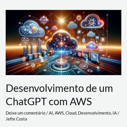
e
Acesso
(IAM)
na
Nuvem:
Google
Cloud,
AWS
e
Azure
Desenvolvimento de um
ChatGPT com AWS
Deixe um comentário
/
AI
,
AWS
,
Cloud
,
Desenvolvimento
,
IA
/
Jefte Costa