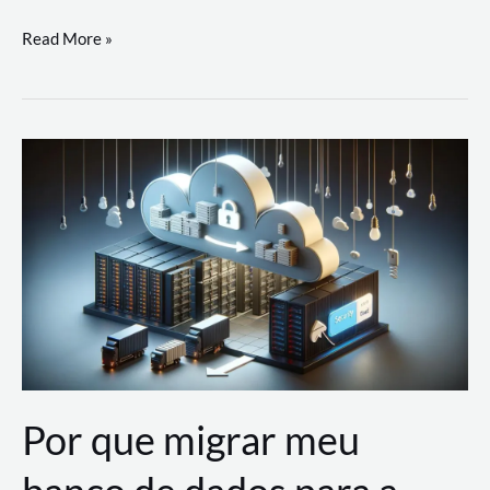
Utilizando
Read More »
as
Soluções
de
IA
Generativa
na
AWS
Por que migrar meu