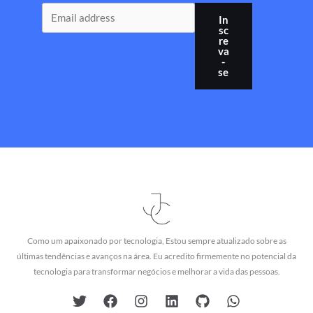
In
sc
re
va
-
se
Como um apaixonado por tecnologia, Estou sempre atualizado sobre as
últimas tendências e avanços na área. Eu acredito firmemente no potencial da
tecnologia para transformar negócios e melhorar a vida das pessoas.