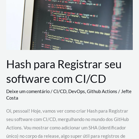
estão
revolucionando
o
desenvolvimento
de
novas
AI
Hash para Registrar seu
software com CI/CD
Deixe um comentário
/
CI/CD
,
DevOps
,
Github Actions
/
Jefte
Costa
Oi, pessoal! Hoje, vamos ver como criar Hash para Registrar
seu software com CI/CD, mergulhando no mundo dos GitHub
Actions. Vou mostrar como adicionar um SHA (identificador
único) no corpo da release, algo super útil para registros de