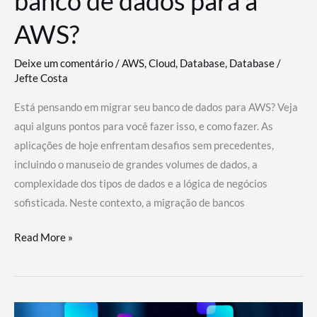
banco de dados para a
AWS?
Deixe um comentário
/
AWS
,
Cloud
,
Database
,
Database
/
Jefte Costa
Está pensando em migrar seu banco de dados para AWS? Veja
aqui alguns pontos para você fazer isso, e como fazer. As
aplicações de hoje enfrentam desafios sem precedentes,
incluindo o manuseio de grandes volumes de dados, a
complexidade dos tipos de dados e a lógica de negócios
sofisticada. Neste contexto, a migração de bancos
Por
Read More »
que
migrar
meu
banco