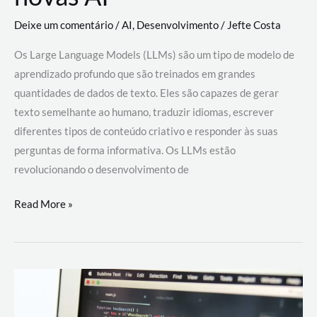
Deixe um comentário
/
AI
,
Desenvolvimento
/
Jefte Costa
Os Large Language Models (LLMs) são um tipo de modelo de
aprendizado profundo que são treinados em grandes
quantidades de dados de texto. Eles são capazes de gerar
texto semelhante ao humano, traduzir idiomas, escrever
diferentes tipos de conteúdo criativo e responder às suas
perguntas de forma informativa. Os LLMs estão
revolucionando o desenvolvimento de
Large
Read More »
Language
Models
(LLMs):
como
eles