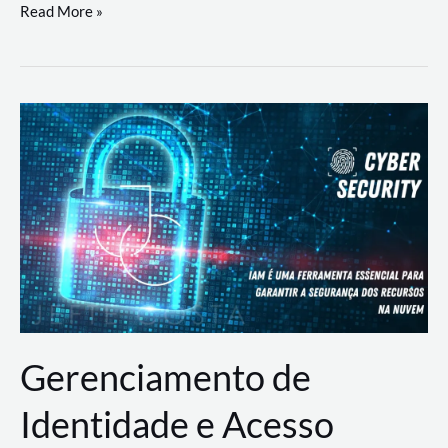
DevSecOps
Read More »
na
Prática:
Integrando
Desenvolvimento,
Segurança
e
Operações
Gerenciamento de
Identidade e Acesso