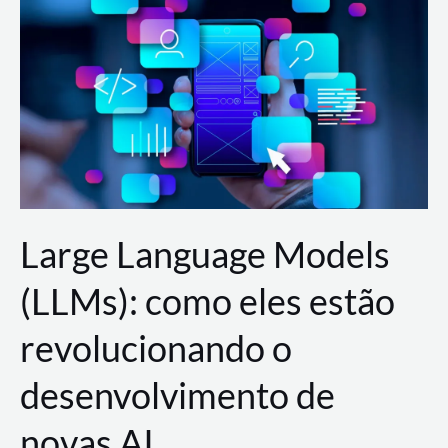
de
dados
para
a
AWS?
Large Language Models
(LLMs): como eles estão
revolucionando o
desenvolvimento de
novas AI