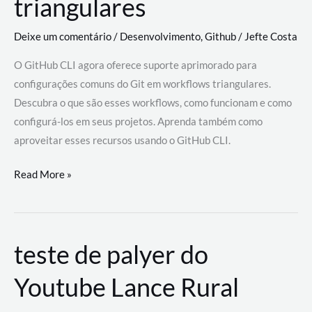
triangulares
Deixe um comentário
/
Desenvolvimento
,
Github
/
Jefte Costa
O GitHub CLI agora oferece suporte aprimorado para
configurações comuns do Git em workflows triangulares.
Descubra o que são esses workflows, como funcionam e como
configurá-los em seus projetos. Aprenda também como
aproveitar esses recursos usando o GitHub CLI.
GitHub
Read More »
CLI
revoluciona
fluxos
teste de palyer do
de
trabalho
Youtube Lance Rural
com
suporte