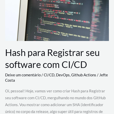
estão
revolucionando
o
desenvolvimento
de
novas
AI
Hash para Registrar seu
software com CI/CD
Deixe um comentário
/
CI/CD
,
DevOps
,
Github Actions
/
Jefte
Costa
Oi, pessoal! Hoje, vamos ver como criar Hash para Registrar
seu software com CI/CD, mergulhando no mundo dos GitHub
Actions. Vou mostrar como adicionar um SHA (identificador
único) no corpo da release, algo super útil para registros de