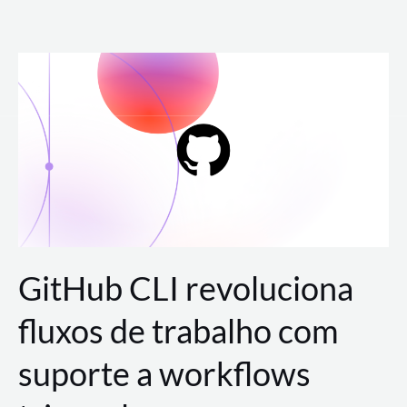
Ir
para
o
conteúdo
GitHub CLI revoluciona
fluxos de trabalho com
suporte a workflows