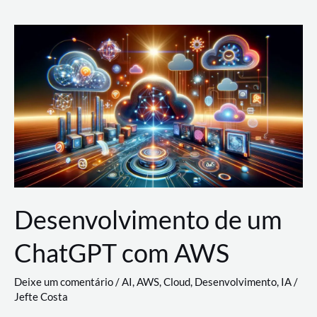
e
Acesso
(IAM)
na
Nuvem:
Google
Cloud,
AWS
e
Azure
Desenvolvimento de um
ChatGPT com AWS
Deixe um comentário
/
AI
,
AWS
,
Cloud
,
Desenvolvimento
,
IA
/
Jefte Costa