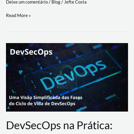
Deixe um comentário
/
Blog
/
Jefte Costa
a
workflows
teste
Read More »
triangulares
de
palyer
do
Youtube
Lance
Rural
DevSecOps na Prática: