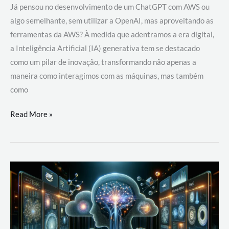
Já pensou no desenvolvimento de um ChatGPT com AWS ou
algo semelhante, sem utilizar a OpenAI, mas aproveitando as
ferramentas da AWS? À medida que adentramos a era digital,
a Inteligência Artificial (IA) generativa tem se destacado
como um pilar de inovação, transformando não apenas a
maneira como interagimos com as máquinas, mas também
como
Desenvolvimento
Read More »
de
um
ChatGPT
com
AWS