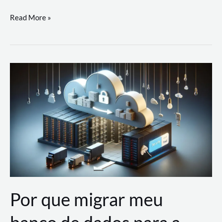
Utilizando
Read More »
as
Soluções
de
IA
Generativa
na
AWS
Por que migrar meu