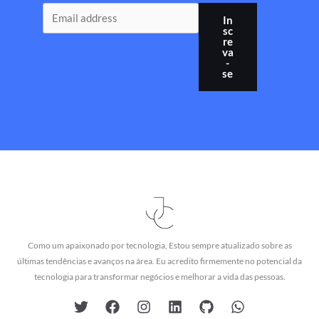
In
sc
re
va
-
se
Como um apaixonado por tecnologia, Estou sempre atualizado sobre as
últimas tendências e avanços na área. Eu acredito firmemente no potencial da
tecnologia para transformar negócios e melhorar a vida das pessoas.