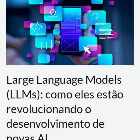
de
dados
para
a
AWS?
Large Language Models
(LLMs): como eles estão
revolucionando o
desenvolvimento de
novas AI