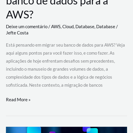
banco de dados para a
AWS?
Deixe um comentário
/
AWS
,
Cloud
,
Database
,
Database
/
Jefte Costa
Está pensando em migrar seu banco de dados para AWS? Veja
aqui alguns pontos para você fazer isso, e como fazer. As
aplicações de hoje enfrentam desafios sem precedentes,
incluindo o manuseio de grandes volumes de dados, a
complexidade dos tipos de dados e a lógica de negócios
sofisticada. Neste contexto, a migração de bancos
Por
Read More »
que
migrar
meu
banco