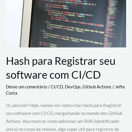
estão
revolucionando
o
desenvolvimento
de
novas
AI
Hash para Registrar seu
software com CI/CD
Deixe um comentário
/
CI/CD
,
DevOps
,
Github Actions
/
Jefte
Costa
Oi, pessoal! Hoje, vamos ver como criar Hash para Registrar
seu software com CI/CD, mergulhando no mundo dos GitHub
Actions. Vou mostrar como adicionar um SHA (identificador
único) no corpo da release, algo super útil para registros de