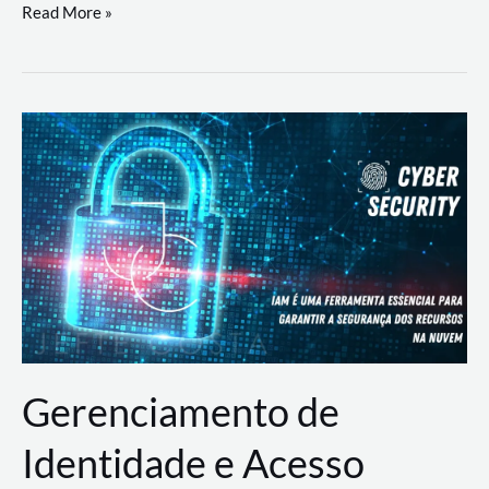
DevSecOps
Read More »
na
Prática:
Integrando
Desenvolvimento,
Segurança
e
Operações
Gerenciamento de
Identidade e Acesso