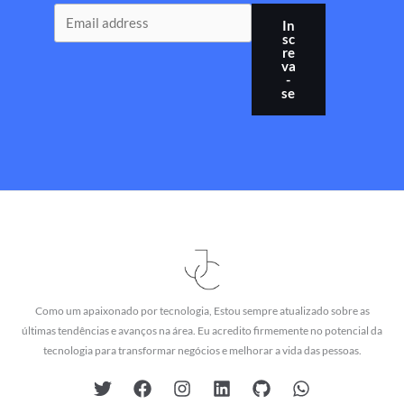
In
sc
re
va
-
se
Como um apaixonado por tecnologia, Estou sempre atualizado sobre as
últimas tendências e avanços na área. Eu acredito firmemente no potencial da
tecnologia para transformar negócios e melhorar a vida das pessoas.