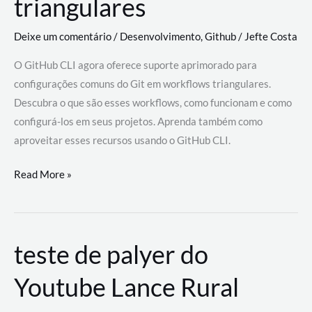
triangulares
Deixe um comentário
/
Desenvolvimento
,
Github
/
Jefte Costa
O GitHub CLI agora oferece suporte aprimorado para
configurações comuns do Git em workflows triangulares.
Descubra o que são esses workflows, como funcionam e como
configurá-los em seus projetos. Aprenda também como
aproveitar esses recursos usando o GitHub CLI.
GitHub
Read More »
CLI
revoluciona
fluxos
teste de palyer do
de
trabalho
Youtube Lance Rural
com
suporte