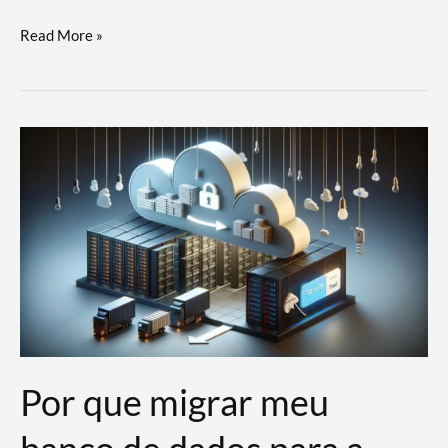
Utilizando
Read More »
as
Soluções
de
IA
Generativa
na
AWS
Por que migrar meu