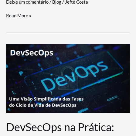
Deixe um comentário
/
Blog
/
Jefte Costa
a
workflows
teste
Read More »
triangulares
de
palyer
do
Youtube
Lance
Rural
DevSecOps na Prática: