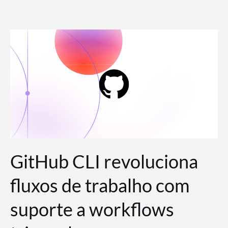
Ir
para
o
conteúdo
GitHub CLI revoluciona
fluxos de trabalho com
suporte a workflows