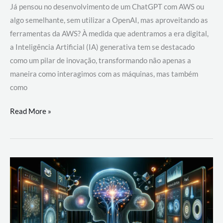
Já pensou no desenvolvimento de um ChatGPT com AWS ou
algo semelhante, sem utilizar a OpenAI, mas aproveitando as
ferramentas da AWS? À medida que adentramos a era digital,
a Inteligência Artificial (IA) generativa tem se destacado
como um pilar de inovação, transformando não apenas a
maneira como interagimos com as máquinas, mas também
como
Desenvolvimento
Read More »
de
um
ChatGPT
com
AWS