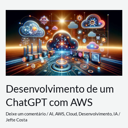
e
Acesso
(IAM)
na
Nuvem:
Google
Cloud,
AWS
e
Azure
Desenvolvimento de um
ChatGPT com AWS
Deixe um comentário
/
AI
,
AWS
,
Cloud
,
Desenvolvimento
,
IA
/
Jefte Costa