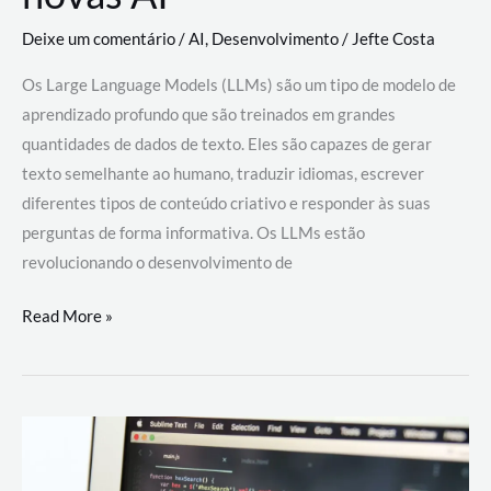
Deixe um comentário
/
AI
,
Desenvolvimento
/
Jefte Costa
Os Large Language Models (LLMs) são um tipo de modelo de
aprendizado profundo que são treinados em grandes
quantidades de dados de texto. Eles são capazes de gerar
texto semelhante ao humano, traduzir idiomas, escrever
diferentes tipos de conteúdo criativo e responder às suas
perguntas de forma informativa. Os LLMs estão
revolucionando o desenvolvimento de
Large
Read More »
Language
Models
(LLMs):
como
eles