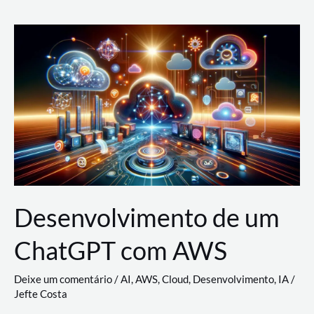
e
Acesso
(IAM)
na
Nuvem:
Google
Cloud,
AWS
e
Azure
Desenvolvimento de um
ChatGPT com AWS
Deixe um comentário
/
AI
,
AWS
,
Cloud
,
Desenvolvimento
,
IA
/
Jefte Costa