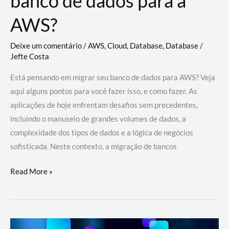
banco de dados para a
AWS?
Deixe um comentário
/
AWS
,
Cloud
,
Database
,
Database
/
Jefte Costa
Está pensando em migrar seu banco de dados para AWS? Veja
aqui alguns pontos para você fazer isso, e como fazer. As
aplicações de hoje enfrentam desafios sem precedentes,
incluindo o manuseio de grandes volumes de dados, a
complexidade dos tipos de dados e a lógica de negócios
sofisticada. Neste contexto, a migração de bancos
Por
Read More »
que
migrar
meu
banco