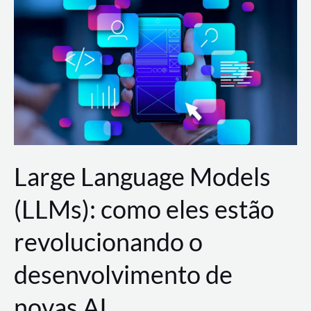
de
dados
para
a
AWS?
Large Language Models
(LLMs): como eles estão
revolucionando o
desenvolvimento de
novas AI