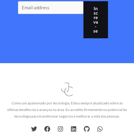
In
sc
re
va
-
se
Como um apaixonado por tecnologia, Estou sempre atualizado sobre as
últimas tendências e avanços na área. Eu acredito firmemente no potencial da
tecnologia para transformar negócios e melhorar a vida das pessoas.