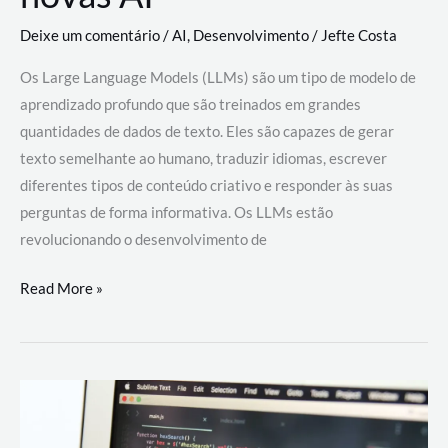
Deixe um comentário
/
AI
,
Desenvolvimento
/
Jefte Costa
Os Large Language Models (LLMs) são um tipo de modelo de
aprendizado profundo que são treinados em grandes
quantidades de dados de texto. Eles são capazes de gerar
texto semelhante ao humano, traduzir idiomas, escrever
diferentes tipos de conteúdo criativo e responder às suas
perguntas de forma informativa. Os LLMs estão
revolucionando o desenvolvimento de
Large
Read More »
Language
Models
(LLMs):
como
eles