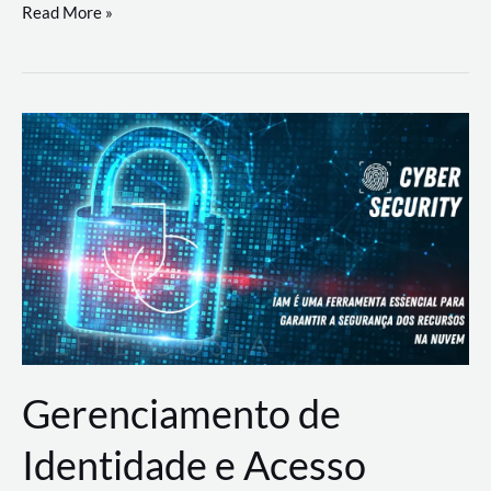
DevSecOps
Read More »
na
Prática:
Integrando
Desenvolvimento,
Segurança
e
Operações
Gerenciamento de
Identidade e Acesso