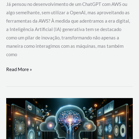
Já pensou no desenvolvimento de um ChatGPT com AWS ou
algo semelhante, sem utilizar a OpenAI, mas aproveitando as
ferramentas da AWS? À medida que adentramos a era digital,
a Inteligência Artificial (IA) generativa tem se destacado
como um pilar de inovação, transformando não apenas a
maneira como interagimos com as máquinas, mas também
como
Desenvolvimento
Read More »
de
um
ChatGPT
com
AWS