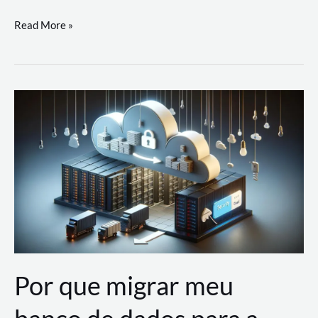
Utilizando
Read More »
as
Soluções
de
IA
Generativa
na
AWS
Por que migrar meu