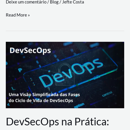
Deixe um comentário
/
Blog
/
Jefte Costa
a
workflows
teste
Read More »
triangulares
de
palyer
do
Youtube
Lance
Rural
DevSecOps na Prática: