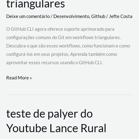
triangulares
Deixe um comentário
/
Desenvolvimento
,
Github
/
Jefte Costa
O GitHub CLI agora oferece suporte aprimorado para
configurações comuns do Git em workflows triangulares.
Descubra o que são esses workflows, como funcionam e como
configurá-los em seus projetos. Aprenda também como
aproveitar esses recursos usando o GitHub CLI.
GitHub
Read More »
CLI
revoluciona
fluxos
teste de palyer do
de
trabalho
Youtube Lance Rural
com
suporte