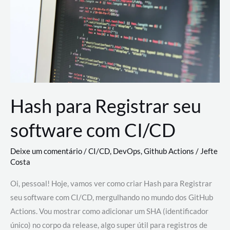
estão
revolucionando
o
desenvolvimento
de
novas
AI
Hash para Registrar seu
software com CI/CD
Deixe um comentário
/
CI/CD
,
DevOps
,
Github Actions
/
Jefte
Costa
Oi, pessoal! Hoje, vamos ver como criar Hash para Registrar
seu software com CI/CD, mergulhando no mundo dos GitHub
Actions. Vou mostrar como adicionar um SHA (identificador
único) no corpo da release, algo super útil para registros de