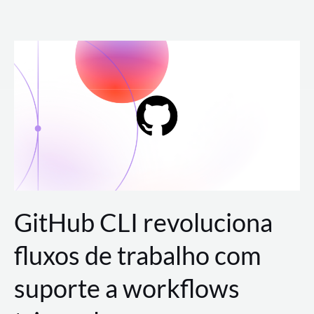
Ir
para
o
conteúdo
GitHub CLI revoluciona
fluxos de trabalho com
suporte a workflows