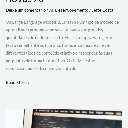
Deixe um comentário
/
AI
,
Desenvolvimento
/
Jefte Costa
Os Large Language Models (LLMs) são um tipo de modelo de
aprendizado profundo que são treinados em grandes
quantidades de dados de texto. Eles são capazes de gerar
texto semelhante ao humano, traduzir idiomas, escrever
diferentes tipos de conteúdo criativo e responder às suas
perguntas de forma informativa. Os LLMs estão
revolucionando o desenvolvimento de
Large
Read More »
Language
Models
(LLMs):
como
eles