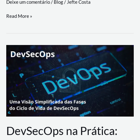
Deixe um comentário
/
Blog
/
Jefte Costa
a
workflows
teste
Read More »
triangulares
de
palyer
do
Youtube
Lance
Rural
DevSecOps na Prática: