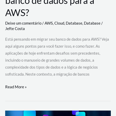
banco de dados para a
AWS?
Deixe um comentário
/
AWS
,
Cloud
,
Database
,
Database
/
Jefte Costa
Está pensando em migrar seu banco de dados para AWS? Veja
aqui alguns pontos para você fazer isso, e como fazer. As
aplicações de hoje enfrentam desafios sem precedentes,
incluindo o manuseio de grandes volumes de dados, a
complexidade dos tipos de dados e a lógica de negócios
sofisticada. Neste contexto, a migração de bancos
Por
Read More »
que
migrar
meu
banco