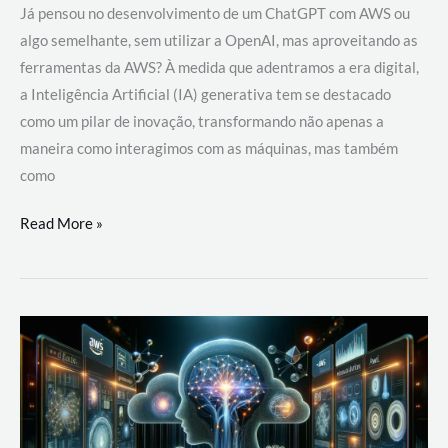
Já pensou no desenvolvimento de um ChatGPT com AWS ou
algo semelhante, sem utilizar a OpenAI, mas aproveitando as
ferramentas da AWS? À medida que adentramos a era digital,
a Inteligência Artificial (IA) generativa tem se destacado
como um pilar de inovação, transformando não apenas a
maneira como interagimos com as máquinas, mas também
como
Desenvolvimento
Read More »
de
um
ChatGPT
com
AWS