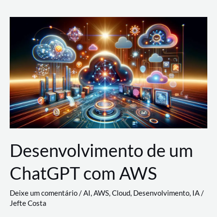
e
Acesso
(IAM)
na
Nuvem:
Google
Cloud,
AWS
e
Azure
Desenvolvimento de um
ChatGPT com AWS
Deixe um comentário
/
AI
,
AWS
,
Cloud
,
Desenvolvimento
,
IA
/
Jefte Costa