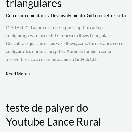
triangulares
Deixe um comentário
/
Desenvolvimento
,
Github
/
Jefte Costa
O GitHub CLI agora oferece suporte aprimorado para
configurações comuns do Git em workflows triangulares.
Descubra o que são esses workflows, como funcionam e como
configurá-los em seus projetos. Aprenda também como
aproveitar esses recursos usando o GitHub CLI.
GitHub
Read More »
CLI
revoluciona
fluxos
teste de palyer do
de
trabalho
Youtube Lance Rural
com
suporte