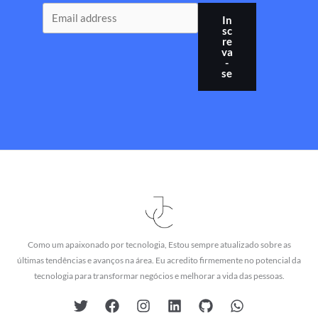
In
sc
re
va
-
se
Como um apaixonado por tecnologia, Estou sempre atualizado sobre as
últimas tendências e avanços na área. Eu acredito firmemente no potencial da
tecnologia para transformar negócios e melhorar a vida das pessoas.