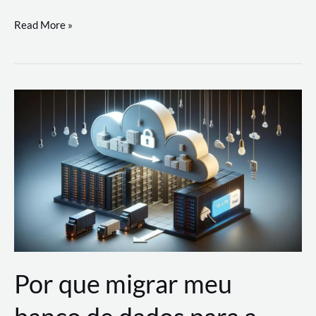
Utilizando
Read More »
as
Soluções
de
IA
Generativa
na
AWS
Por que migrar meu