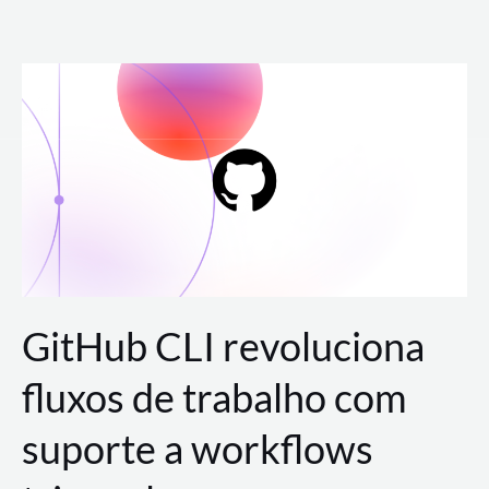
Ir
para
o
conteúdo
GitHub CLI revoluciona
fluxos de trabalho com
suporte a workflows