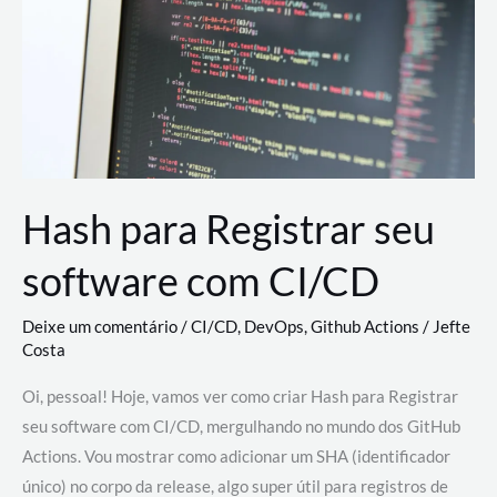
estão
revolucionando
o
desenvolvimento
de
novas
AI
Hash para Registrar seu
software com CI/CD
Deixe um comentário
/
CI/CD
,
DevOps
,
Github Actions
/
Jefte
Costa
Oi, pessoal! Hoje, vamos ver como criar Hash para Registrar
seu software com CI/CD, mergulhando no mundo dos GitHub
Actions. Vou mostrar como adicionar um SHA (identificador
único) no corpo da release, algo super útil para registros de