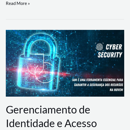
DevSecOps
Read More »
na
Prática:
Integrando
Desenvolvimento,
Segurança
e
Operações
Gerenciamento de
Identidade e Acesso