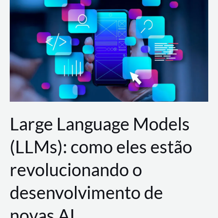
de
dados
para
a
AWS?
Large Language Models
(LLMs): como eles estão
revolucionando o
desenvolvimento de
novas AI