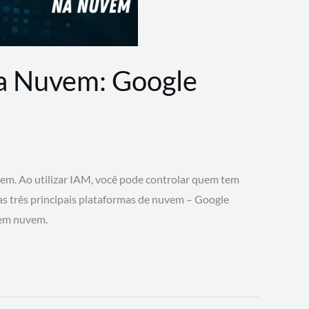
na Nuvem: Google
vem. Ao utilizar IAM, você pode controlar quem tem
 as três principais plataformas de nuvem – Google
 em nuvem.