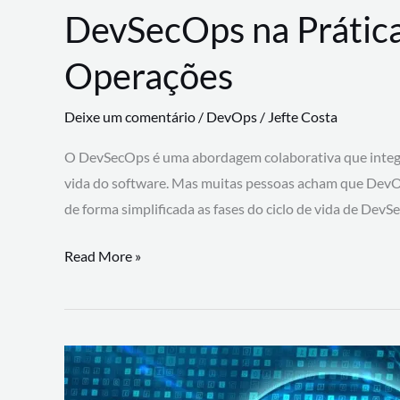
DevSecOps na Prática
Operações
Deixe um comentário
/
DevOps
/
Jefte Costa
O DevSecOps é uma abordagem colaborativa que integra
vida do software. Mas muitas pessoas acham que DevO
de forma simplificada as fases do ciclo de vida de Dev
DevSecOps
Read More »
na
Prática:
Integrando
Desenvolvimento,
Segurança