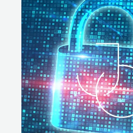
e
Operações