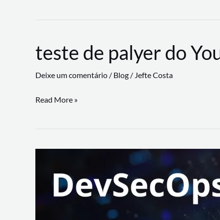
CLI
revoluciona
fluxos
teste de palyer do Yo
de
trabalho
Deixe um comentário
/
Blog
/
Jefte Costa
com
suporte
teste
Read More »
a
de
workflows
palyer
triangulares
do
Youtube
Lance
Rural