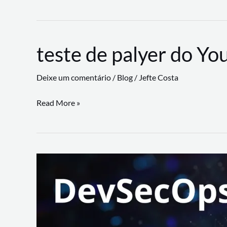
CLI
revoluciona
fluxos
teste de palyer do Yo
de
trabalho
Deixe um comentário
/
Blog
/
Jefte Costa
com
suporte
teste
Read More »
a
de
workflows
palyer
triangulares
do
Youtube
Lance
Rural