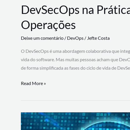
DevSecOps na Prática
Operações
Deixe um comentário
/
DevOps
/
Jefte Costa
O DevSecOps é uma abordagem colaborativa que integra
vida do software. Mas muitas pessoas acham que DevO
de forma simplificada as fases do ciclo de vida de Dev
DevSecOps
Read More »
na
Prática:
Integrando
Desenvolvimento,
Segurança