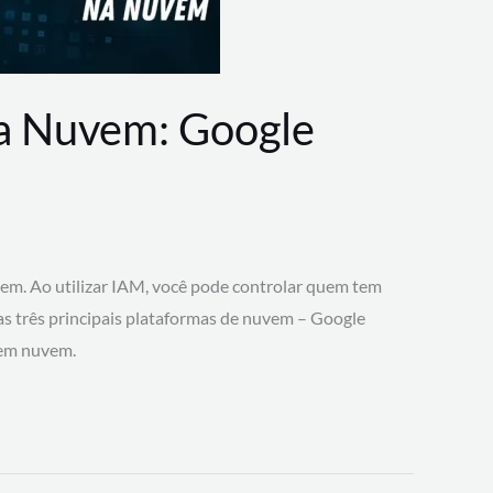
na Nuvem: Google
vem. Ao utilizar IAM, você pode controlar quem tem
 as três principais plataformas de nuvem – Google
 em nuvem.