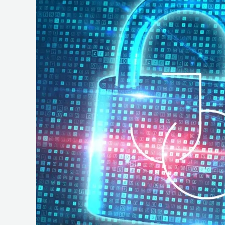
e
Operações