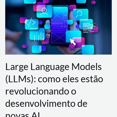
de
dados
para
a
AWS?
Large Language Models
(LLMs): como eles estão
revolucionando o
desenvolvimento de
novas AI