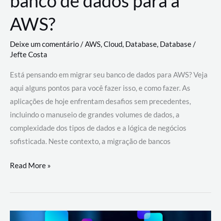
banco de dados para a
AWS?
Deixe um comentário
/
AWS
,
Cloud
,
Database
,
Database
/
Jefte Costa
Está pensando em migrar seu banco de dados para AWS? Veja
aqui alguns pontos para você fazer isso, e como fazer. As
aplicações de hoje enfrentam desafios sem precedentes,
incluindo o manuseio de grandes volumes de dados, a
complexidade dos tipos de dados e a lógica de negócios
sofisticada. Neste contexto, a migração de bancos
Por
Read More »
que
migrar
meu
banco