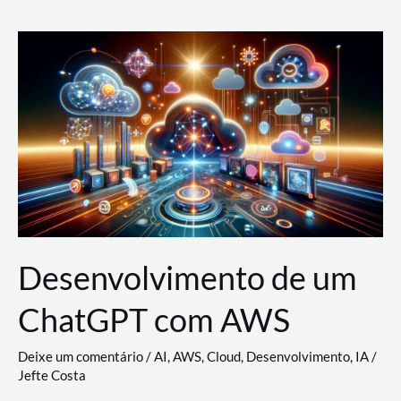
e
Acesso
(IAM)
na
Nuvem:
Google
Cloud,
AWS
e
Azure
Desenvolvimento de um
ChatGPT com AWS
Deixe um comentário
/
AI
,
AWS
,
Cloud
,
Desenvolvimento
,
IA
/
Jefte Costa