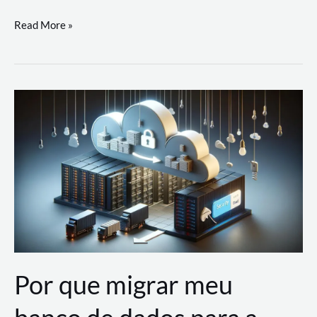
Utilizando
Read More »
as
Soluções
de
IA
Generativa
na
AWS
Por que migrar meu