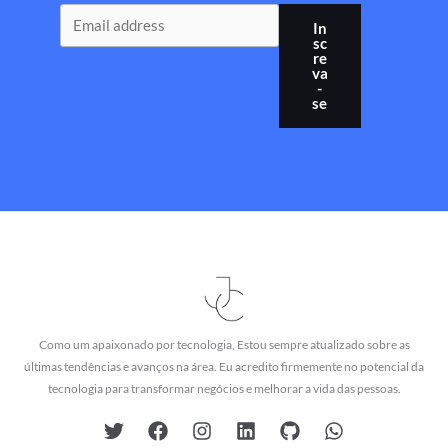
In
sc
re
va
-
se
Como um apaixonado por tecnologia, Estou sempre atualizado sobre as
últimas tendências e avanços na área. Eu acredito firmemente no potencial da
tecnologia para transformar negócios e melhorar a vida das pessoas.