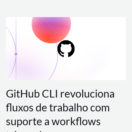
Ir
para
o
conteúdo
GitHub CLI revoluciona
fluxos de trabalho com
suporte a workflows