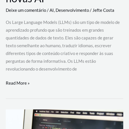
Deixe um comentário
/
AI
,
Desenvolvimento
/
Jefte Costa
Os Large Language Models (LLMs) são um tipo de modelo de
aprendizado profundo que são treinados em grandes
quantidades de dados de texto. Eles são capazes de gerar
texto semelhante ao humano, traduzir idiomas, escrever
diferentes tipos de conteúdo criativo e responder às suas
perguntas de forma informativa. Os LLMs estão
revolucionando o desenvolvimento de
Large
Read More »
Language
Models
(LLMs):
como
eles