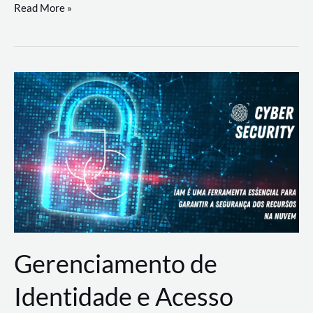
DevSecOps
Read More »
na
Prática:
Integrando
Desenvolvimento,
Segurança
e
Operações
Gerenciamento de
Identidade e Acesso