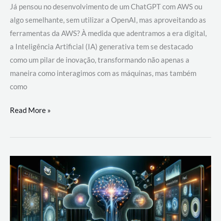
Já pensou no desenvolvimento de um ChatGPT com AWS ou
algo semelhante, sem utilizar a OpenAI, mas aproveitando as
ferramentas da AWS? À medida que adentramos a era digital,
a Inteligência Artificial (IA) generativa tem se destacado
como um pilar de inovação, transformando não apenas a
maneira como interagimos com as máquinas, mas também
como
Desenvolvimento
Read More »
de
um
ChatGPT
com
AWS