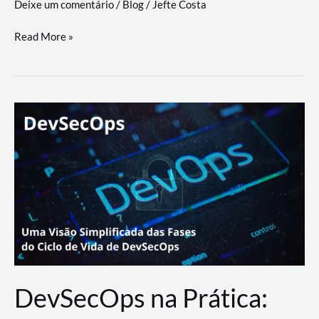
Deixe um comentário
/
Blog
/
Jefte Costa
a
workflows
teste
Read More »
triangulares
de
palyer
do
Youtube
Lance
Rural
DevSecOps na Prática: