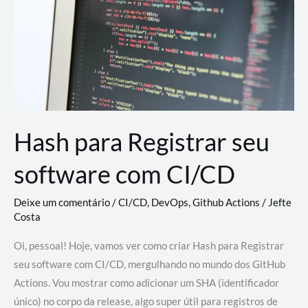
estão
revolucionando
o
desenvolvimento
de
novas
AI
Hash para Registrar seu
software com CI/CD
Deixe um comentário
/
CI/CD
,
DevOps
,
Github Actions
/
Jefte
Costa
Oi, pessoal! Hoje, vamos ver como criar Hash para Registrar
seu software com CI/CD, mergulhando no mundo dos GitHub
Actions. Vou mostrar como adicionar um SHA (identificador
único) no corpo da release, algo super útil para registros de