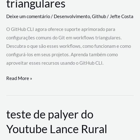
triangulares
Deixe um comentário
/
Desenvolvimento
,
Github
/
Jefte Costa
O GitHub CLI agora oferece suporte aprimorado para
configurações comuns do Git em workflows triangulares.
Descubra o que são esses workflows, como funcionam e como
configurá-los em seus projetos. Aprenda também como
aproveitar esses recursos usando o GitHub CLI.
GitHub
Read More »
CLI
revoluciona
fluxos
teste de palyer do
de
trabalho
Youtube Lance Rural
com
suporte