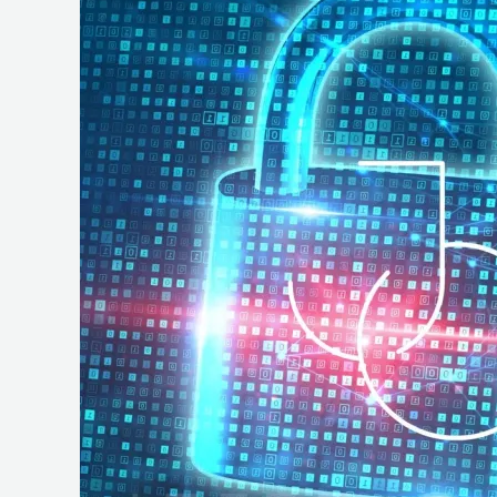
e
Operações