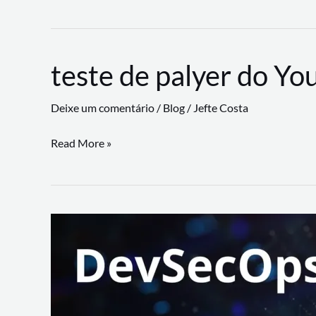
CLI
revoluciona
fluxos
teste de palyer do Yo
de
trabalho
Deixe um comentário
/
Blog
/
Jefte Costa
com
suporte
teste
Read More »
a
de
workflows
palyer
triangulares
do
Youtube
Lance
Rural