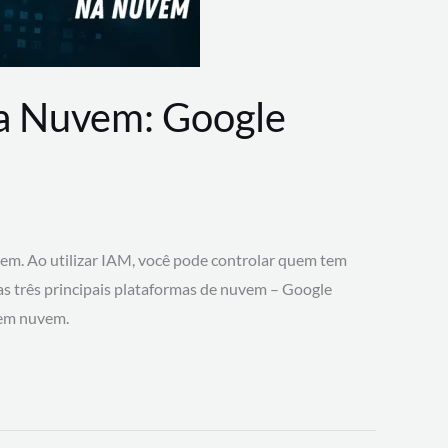
na Nuvem: Google
vem. Ao utilizar IAM, você pode controlar quem tem
 as três principais plataformas de nuvem – Google
 em nuvem.