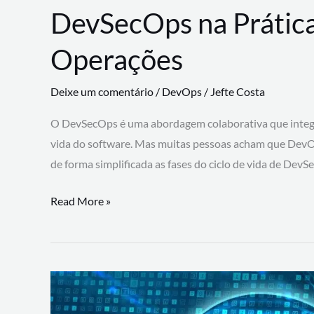
DevSecOps na Prática
Operações
Deixe um comentário
/
DevOps
/
Jefte Costa
O DevSecOps é uma abordagem colaborativa que integra
vida do software. Mas muitas pessoas acham que DevO
de forma simplificada as fases do ciclo de vida de Dev
DevSecOps
Read More »
na
Prática:
Integrando
Desenvolvimento,
Segurança