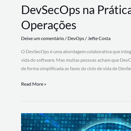
DevSecOps na Prática
Operações
Deixe um comentário
/
DevOps
/
Jefte Costa
O DevSecOps é uma abordagem colaborativa que integra
vida do software. Mas muitas pessoas acham que DevO
de forma simplificada as fases do ciclo de vida de Dev
DevSecOps
Read More »
na
Prática:
Integrando
Desenvolvimento,
Segurança