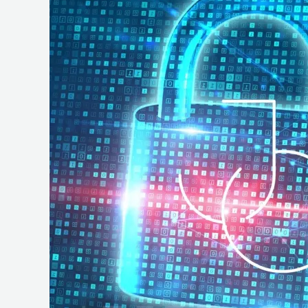
e
Operações