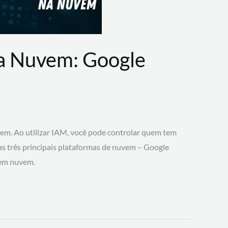
na Nuvem: Google
vem. Ao utilizar IAM, você pode controlar quem tem
 as três principais plataformas de nuvem – Google
 em nuvem.