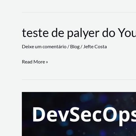
CLI
revoluciona
fluxos
teste de palyer do Yo
de
trabalho
Deixe um comentário
/
Blog
/
Jefte Costa
com
suporte
teste
Read More »
a
de
workflows
palyer
triangulares
do
Youtube
Lance
Rural