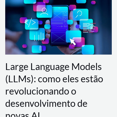
de
dados
para
a
AWS?
Large Language Models
(LLMs): como eles estão
revolucionando o
desenvolvimento de
novas AI