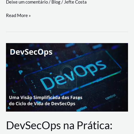
Deixe um comentário
/
Blog
/
Jefte Costa
a
workflows
teste
Read More »
triangulares
de
palyer
do
Youtube
Lance
Rural
DevSecOps na Prática: