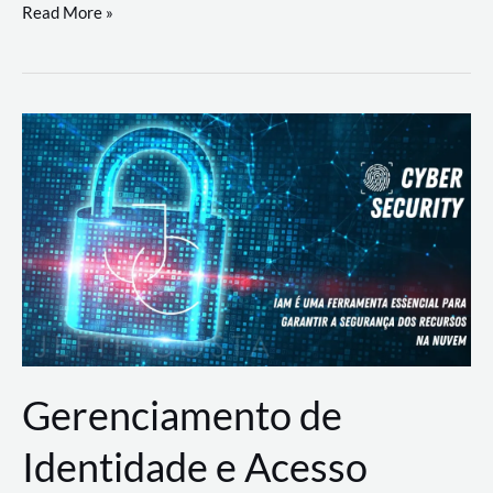
DevSecOps
Read More »
na
Prática:
Integrando
Desenvolvimento,
Segurança
e
Operações
Gerenciamento de
Identidade e Acesso