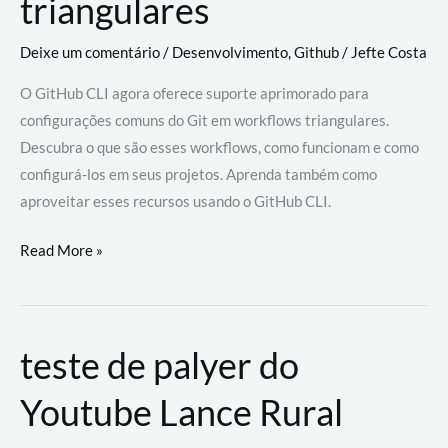
triangulares
Deixe um comentário
/
Desenvolvimento
,
Github
/
Jefte Costa
O GitHub CLI agora oferece suporte aprimorado para
configurações comuns do Git em workflows triangulares.
Descubra o que são esses workflows, como funcionam e como
configurá-los em seus projetos. Aprenda também como
aproveitar esses recursos usando o GitHub CLI.
GitHub
Read More »
CLI
revoluciona
fluxos
teste de palyer do
de
trabalho
Youtube Lance Rural
com
suporte