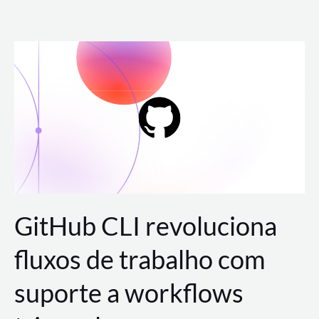
Ir
para
o
conteúdo
GitHub CLI revoluciona
fluxos de trabalho com
suporte a workflows