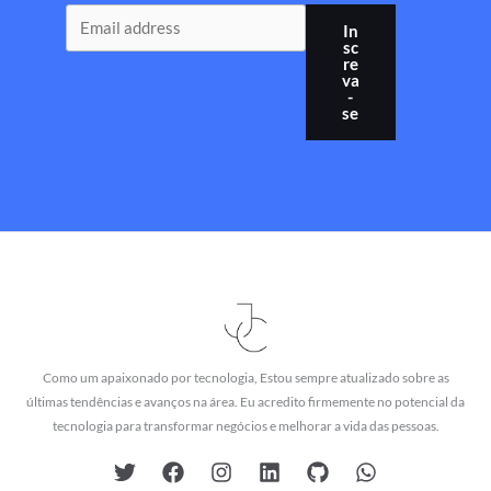
In
sc
re
va
-
se
Como um apaixonado por tecnologia, Estou sempre atualizado sobre as
últimas tendências e avanços na área. Eu acredito firmemente no potencial da
tecnologia para transformar negócios e melhorar a vida das pessoas.