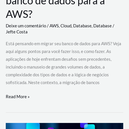
banco de dados para a
AWS?
Deixe um comentário
/
AWS
,
Cloud
,
Database
,
Database
/
Jefte Costa
Está pensando em migrar seu banco de dados para AWS? Veja
aqui alguns pontos para você fazer isso, e como fazer. As
aplicações de hoje enfrentam desafios sem precedentes,
incluindo o manuseio de grandes volumes de dados, a
complexidade dos tipos de dados e a lógica de negócios
sofisticada. Neste contexto, a migração de bancos
Por
Read More »
que
migrar
meu
banco