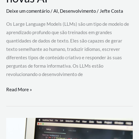
Deixe um comentário
/
AI
,
Desenvolvimento
/
Jefte Costa
Os Large Language Models (LLMs) são um tipo de modelo de
aprendizado profundo que são treinados em grandes
quantidades de dados de texto. Eles são capazes de gerar
texto semelhante ao humano, traduzir idiomas, escrever
diferentes tipos de conteúdo criativo e responder às suas
perguntas de forma informativa. Os LLMs estão
revolucionando o desenvolvimento de
Large
Read More »
Language
Models
(LLMs):
como
eles