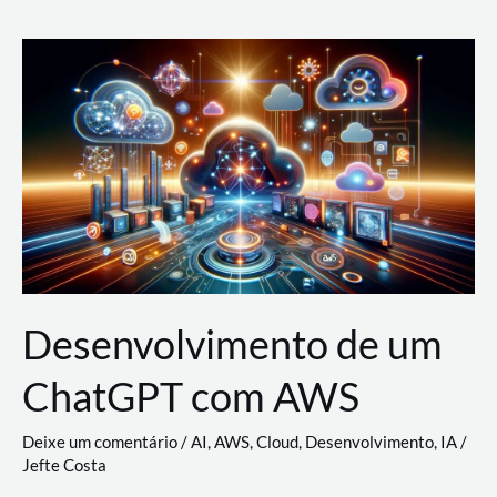
e
Acesso
(IAM)
na
Nuvem:
Google
Cloud,
AWS
e
Azure
Desenvolvimento de um
ChatGPT com AWS
Deixe um comentário
/
AI
,
AWS
,
Cloud
,
Desenvolvimento
,
IA
/
Jefte Costa