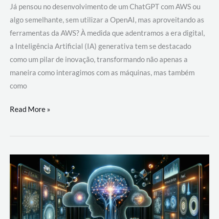
Já pensou no desenvolvimento de um ChatGPT com AWS ou
algo semelhante, sem utilizar a OpenAI, mas aproveitando as
ferramentas da AWS? À medida que adentramos a era digital,
a Inteligência Artificial (IA) generativa tem se destacado
como um pilar de inovação, transformando não apenas a
maneira como interagimos com as máquinas, mas também
como
Desenvolvimento
Read More »
de
um
ChatGPT
com
AWS