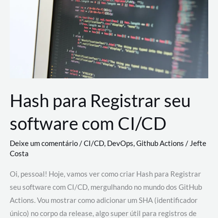
estão
revolucionando
o
desenvolvimento
de
novas
AI
Hash para Registrar seu
software com CI/CD
Deixe um comentário
/
CI/CD
,
DevOps
,
Github Actions
/
Jefte
Costa
Oi, pessoal! Hoje, vamos ver como criar Hash para Registrar
seu software com CI/CD, mergulhando no mundo dos GitHub
Actions. Vou mostrar como adicionar um SHA (identificador
único) no corpo da release, algo super útil para registros de