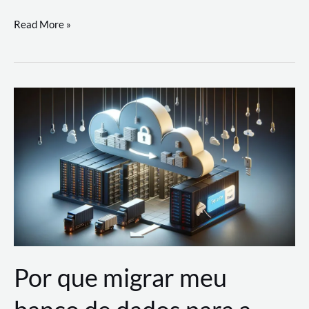
Utilizando
Read More »
as
Soluções
de
IA
Generativa
na
AWS
Por que migrar meu