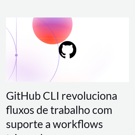
Ir
para
o
conteúdo
GitHub CLI revoluciona
fluxos de trabalho com
suporte a workflows