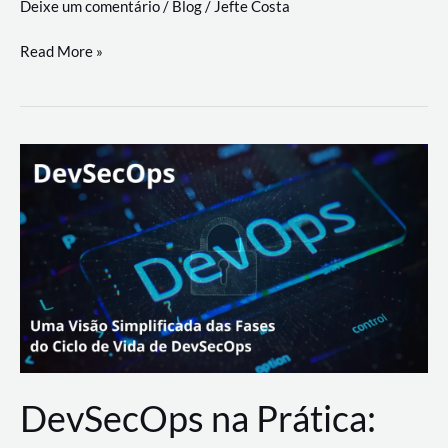
Deixe um comentário
/
Blog
/
Jefte Costa
a
workflows
teste
Read More »
triangulares
de
palyer
do
Youtube
Lance
Rural
DevSecOps na Prática: