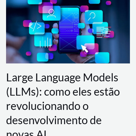
de
dados
para
a
AWS?
Large Language Models
(LLMs): como eles estão
revolucionando o
desenvolvimento de
novas AI