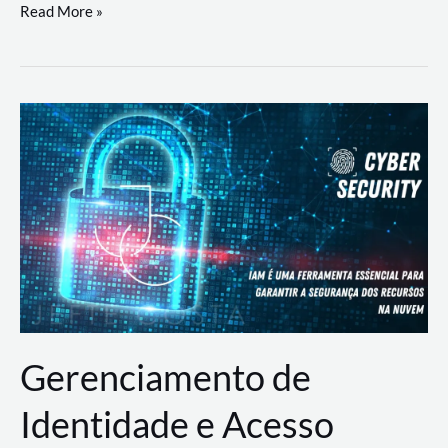
DevSecOps
Read More »
na
Prática:
Integrando
Desenvolvimento,
Segurança
e
Operações
Gerenciamento de
Identidade e Acesso