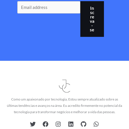
In
sc
re
va
-
se
Como um apaixonado por tecnologia, Estou sempre atualizado sobre as
últimas tendências e avanços na área. Eu acredito firmemente no potencial da
tecnologia para transformar negócios e melhorar a vida das pessoas.