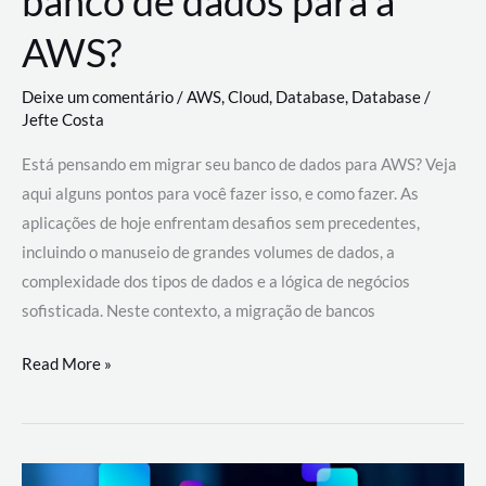
banco de dados para a
AWS?
Deixe um comentário
/
AWS
,
Cloud
,
Database
,
Database
/
Jefte Costa
Está pensando em migrar seu banco de dados para AWS? Veja
aqui alguns pontos para você fazer isso, e como fazer. As
aplicações de hoje enfrentam desafios sem precedentes,
incluindo o manuseio de grandes volumes de dados, a
complexidade dos tipos de dados e a lógica de negócios
sofisticada. Neste contexto, a migração de bancos
Por
Read More »
que
migrar
meu
banco