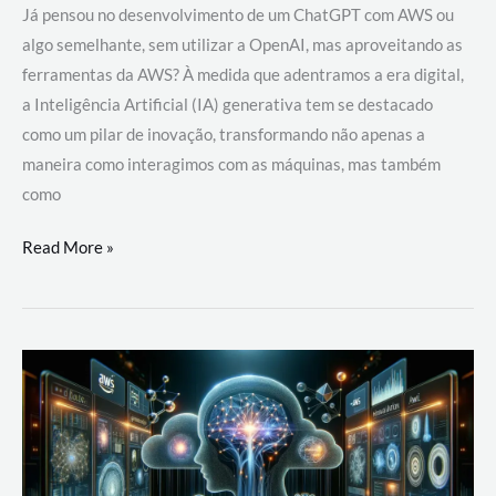
Já pensou no desenvolvimento de um ChatGPT com AWS ou
algo semelhante, sem utilizar a OpenAI, mas aproveitando as
ferramentas da AWS? À medida que adentramos a era digital,
a Inteligência Artificial (IA) generativa tem se destacado
como um pilar de inovação, transformando não apenas a
maneira como interagimos com as máquinas, mas também
como
Desenvolvimento
Read More »
de
um
ChatGPT
com
AWS