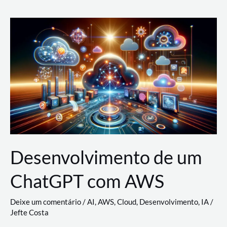
e
Acesso
(IAM)
na
Nuvem:
Google
Cloud,
AWS
e
Azure
Desenvolvimento de um
ChatGPT com AWS
Deixe um comentário
/
AI
,
AWS
,
Cloud
,
Desenvolvimento
,
IA
/
Jefte Costa