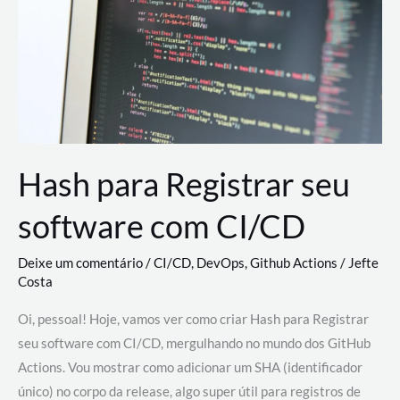
estão
revolucionando
o
desenvolvimento
de
novas
AI
Hash para Registrar seu
software com CI/CD
Deixe um comentário
/
CI/CD
,
DevOps
,
Github Actions
/
Jefte
Costa
Oi, pessoal! Hoje, vamos ver como criar Hash para Registrar
seu software com CI/CD, mergulhando no mundo dos GitHub
Actions. Vou mostrar como adicionar um SHA (identificador
único) no corpo da release, algo super útil para registros de