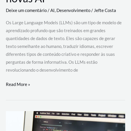
Deixe um comentário
/
AI
,
Desenvolvimento
/
Jefte Costa
Os Large Language Models (LLMs) são um tipo de modelo de
aprendizado profundo que são treinados em grandes
quantidades de dados de texto. Eles são capazes de gerar
texto semelhante ao humano, traduzir idiomas, escrever
diferentes tipos de conteúdo criativo e responder às suas
perguntas de forma informativa. Os LLMs estão
revolucionando o desenvolvimento de
Large
Read More »
Language
Models
(LLMs):
como
eles