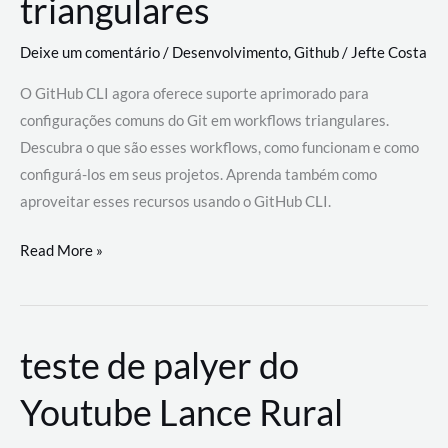
triangulares
Deixe um comentário
/
Desenvolvimento
,
Github
/
Jefte Costa
O GitHub CLI agora oferece suporte aprimorado para
configurações comuns do Git em workflows triangulares.
Descubra o que são esses workflows, como funcionam e como
configurá-los em seus projetos. Aprenda também como
aproveitar esses recursos usando o GitHub CLI.
GitHub
Read More »
CLI
revoluciona
fluxos
teste de palyer do
de
trabalho
Youtube Lance Rural
com
suporte