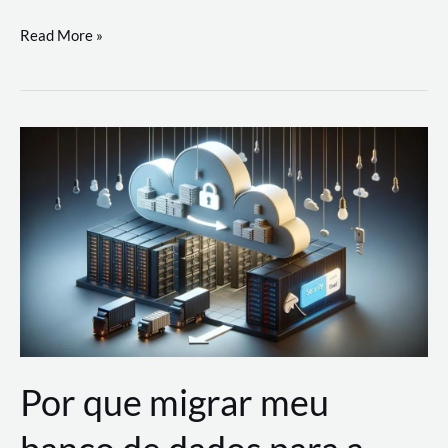
Utilizando
Read More »
as
Soluções
de
IA
Generativa
na
AWS
Por que migrar meu